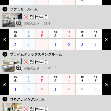
ファミリールーム
2
部屋の広さ ：33.81 m
8/7
8
9
10
11
12
13
金
土
日
月
火
水
木
2
1
1
1
2
2
1
プライムデラックスキングルーム
2
部屋の広さ ：33.81 m
8/7
8
9
10
11
12
13
金
土
日
月
火
水
木
1
1
コネクティングルーム