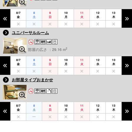
8/7
8
9
10
11
12
13
金
土
日
月
火
水
木
ユニバーサルルーム
2
部屋の広さ ：29.16 m
8/7
8
9
10
11
12
13
金
土
日
月
火
水
木
お部屋タイプおまかせ
8/7
8
9
10
11
12
13
金
土
日
月
火
水
木