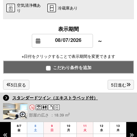
空気清浄機あ
冷蔵庫あり
り
表示期間
～
※日付をクリックすることで表示期間を変更できます
こだわり条件を追加
5日戻る
5日進む
スタンダードツイン（エキストラベッド付）
2
部屋の広さ ：18.39 m
8/7
8
9
10
11
12
13
金
土
日
月
火
水
木