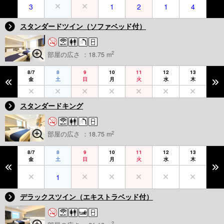
3
1
2
1
4
スタンダードツイン（ソファベッド付）
2
部屋の広さ ：18.75 m
8/7
8
9
10
11
12
13
金
土
日
月
火
水
木
スタンダードキング
2
部屋の広さ ：18.75 m
8/7
8
9
10
11
12
13
金
土
日
月
火
水
木
1
デラックスツイン（エキストラベッド付）
2