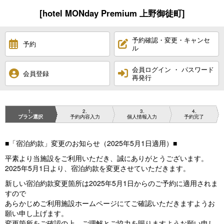
[hotel MONday Premium 上野御徒町]
予約確認・変更・キャンセ
予約
ル
会員ログイン ・ パスワード
会員登録
再発行
1
2
3
4
プラン選択
予約内容入力
個人情報入力
予約完了
■「宿泊約款」変更のお知らせ（2025年5月1日適用）■
平素より当施設をご利用いただき、誠にありがとうございます。
2025年5月1日より、宿泊約款を変更させていただきます。
新しい宿泊約款変更箇所は2025年5月1日からのご予約に適用されま
すので
あらかじめご利用施設ホームページにてご確認いただきますようお
願い申し上げます。
変更箇所をご確認の上、ご理解とご協力を賜りますようお願い申し