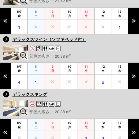
部屋の広さ ：21.12 m
8/7
8
9
10
11
12
13
金
土
日
月
火
水
木
1
1
デラックスツイン（ソファベッド付）
2
部屋の広さ ：20.38 m
8/7
8
9
10
11
12
13
金
土
日
月
火
水
木
4
1
2
デラックスキング
2
部屋の広さ ：20.38 m
8/7
8
9
10
11
12
13
金
土
日
月
火
水
木
1
3