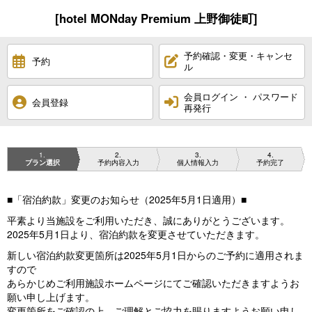
[hotel MONday Premium 上野御徒町]
予約確認・変更・キャンセ
予約
ル
会員ログイン ・ パスワード
会員登録
再発行
1
2
3
4
プラン選択
予約内容入力
個人情報入力
予約完了
■「宿泊約款」変更のお知らせ（2025年5月1日適用）■
平素より当施設をご利用いただき、誠にありがとうございます。
2025年5月1日より、宿泊約款を変更させていただきます。
新しい宿泊約款変更箇所は2025年5月1日からのご予約に適用されま
すので
あらかじめご利用施設ホームページにてご確認いただきますようお
願い申し上げます。
変更箇所をご確認の上、ご理解とご協力を賜りますようお願い申し