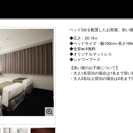
ベッド3台を配置したお部屋。添い
◆広さ：20.15㎡
◆ベッドサイズ：幅100cm×長さ195
◆全室wi-fi無料
◆オリジナルマットレス
◆シャワーブース
【添い寝のお子様について】
・大人1名宿泊の場合は1名まで添い
・大人2名以上宿泊の場合は2名まで