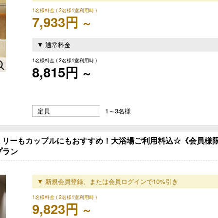
1名様料金
( 2名様1室利用時 )
7,933円
～
▼ 通常料金
1名様料金
( 2名様1室利用時 )
8,815円
～
定員
1～3名様
ミリーもカップルにもおすすめ！大浴場ご利用料込☆《会員様
プラン
▼ 新規会員登録、または会員ログインで10%引き
1名様料金
( 2名様1室利用時 )
9,823円
～