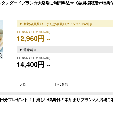
OYOSU スタンダードプラン☆大浴場ご利用料込☆《会員様限定☆特典付
▼ 新規会員登録、または会員ログインで10%引き
1名様料金
( 2名様1室利用時 )
12,960円
～
▼ 通常料金
1名様料金
( 2名様1室利用時 )
14,400円
～
定員
1～3名様
000円分プレゼント！】嬉しい特典付の素泊まりプラン♪大浴場