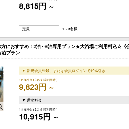
8,815円
～
定員
1～3名様
の方におすすめ！2泊～6泊専用プラン★大浴場ご利用料込☆《
～宿泊プラン
▼ 新規会員登録、または会員ログインで10%引き
1名様料金
( 2名様1室利用時 )
9,823円
～
▼ 通常料金
1名様料金
( 2名様1室利用時 )
10,915円
～