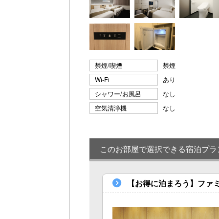
禁煙/喫煙
禁煙
Wi-Fi
あり
シャワー/お風呂
なし
空気清浄機
なし
このお部屋で選択できる宿泊プラ
【お得に泊まろう】ファ