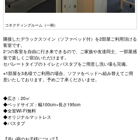
1
/
9
Pr
N
e
e
コネクティングルーム（一例）
vi
xt
隣接したデラックスツイン（ソファベッド付）を2部屋ご利用頂ける
o
客室です。
u
2つの客室を自由に行き来できるので、ご家族や友達同士、一部屋感
覚で楽しくご宿泊いただけます。
s
セパレートタイプのトイレとバスタブをご用意し洗い場も完備。
※1部屋を3名様でご利用の場合、ソファをベッドへ組み替えてご用
意いたしております。予めご了承くださいませ。
◆広さ：20㎡
◆ベッドサイズ：幅100cm×長さ195cm
◆全室WI-FI無料
◆オリジナルマットレス
◆バスタブ
【添い寝のお子様について】