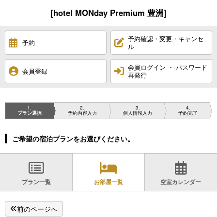
[hotel MONday Premium 豊洲]
予約確認・変更・キャンセ
予約
ル
会員ログイン ・ パスワード
会員登録
再発行
1
2
3
4
プラン選択
予約内容入力
個人情報入力
予約完了
ご希望の宿泊プランをお選びください。
プラン一覧
お部屋一覧
空室カレンダー
前のページへ