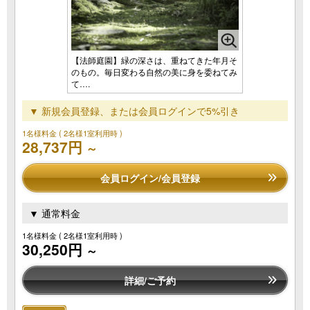
【法師庭園】緑の深さは、重ねてきた年月そ
のもの。毎日変わる自然の美に身を委ねてみ
て….
▼ 新規会員登録、または会員ログインで5%引き
1名様料金
( 2名様1室利用時 )
28,737円
～
会員ログイン/会員登録
▼ 通常料金
1名様料金
( 2名様1室利用時 )
30,250円
～
詳細/ご予約