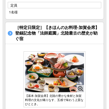
定員
1名様
［特定日限定］【きほんのお料理‐加賀会席】
登録記念物「法師庭園」北陸最古の歴史が紡
ぐ宿
【基本‐加賀会席】北陸の豊かな食材と加賀
料理の文化が織りなす、五感で味わう上質な
ひととき。