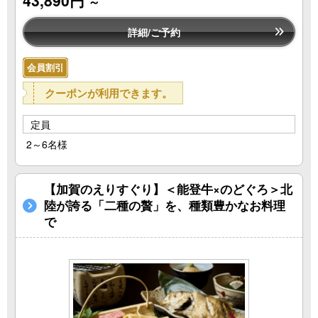
～
詳細/ご予約
会員割引
クーポンが利用できます。
定員
2～6名様
【加賀のえりすぐり】＜能登牛×のどぐろ＞北
陸が誇る「二種の贅」を、種類豊かなお料理
で