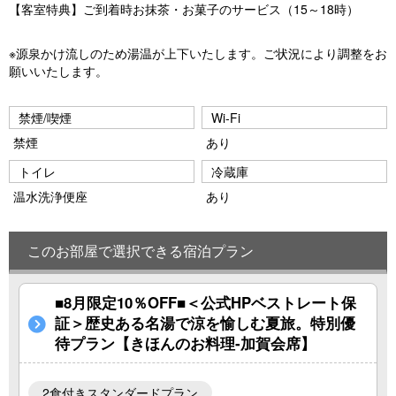
【客室特典】ご到着時お抹茶・お菓子のサービス（15～18時）
※源泉かけ流しのため湯温が上下いたします。ご状況により調整をお
願いいたします。
禁煙/喫煙
Wi-Fi
禁煙
あり
トイレ
冷蔵庫
温水洗浄便座
あり
このお部屋で選択できる宿泊プラン
■8月限定10％OFF■＜公式HPベストレート保
証＞歴史ある名湯で涼を愉しむ夏旅。特別優
待プラン【きほんのお料理‐加賀会席】
2食付きスタンダードプラン