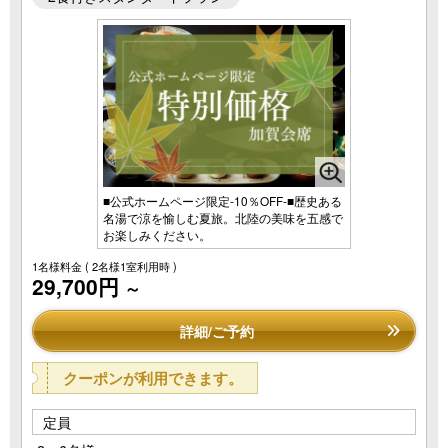
■公式ホームページ限定-10％OFF-■歴史ある
名湯で涼を愉しむ夏旅。北陸の美味を五感で
お楽しみください。
1名様料金
( 2名様1室利用時 )
29,700円
～
詳細/ご予約
クーポンが利用できます。
定員