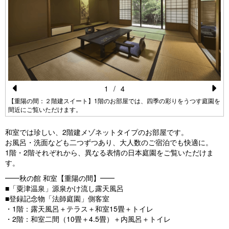
1
/
4
Pr
N
【重陽の間：２階建スイート】1階のお部屋では、四季の彩りをうつす庭園を
間近にご覧いただけます。
e
e
vi
xt
和室では珍しい、2階建メゾネットタイプのお部屋です。
お風呂・洗面なども二つずつあり、大人数のご宿泊でも快適に。
o
1階・2階それぞれから、異なる表情の日本庭園をご覧いただけま
u
す。
s
━━秋の館 和室【重陽の間】━━
■「粟津温泉」源泉かけ流し露天風呂
■登録記念物「法師庭園」側客室
・1階：露天風呂＋テラス＋和室15畳＋トイレ
・2階：和室二間（10畳＋4.5畳）＋内風呂＋トイレ