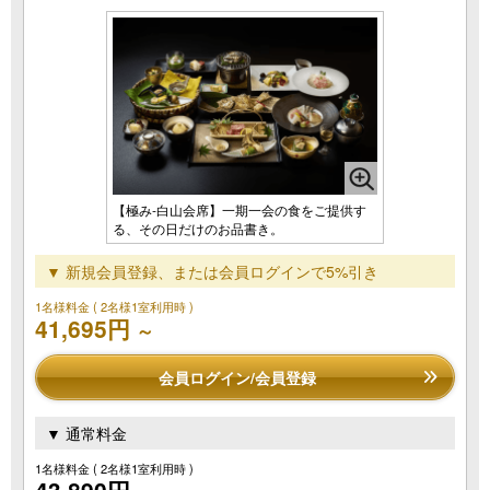
【極み‐白山会席】一期一会の食をご提供す
る、その日だけのお品書き。
▼ 新規会員登録、または会員ログインで5%引き
1名様料金
( 2名様1室利用時 )
41,695円
～
会員ログイン/会員登録
▼ 通常料金
1名様料金
( 2名様1室利用時 )
43,890円