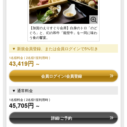
【加賀のえりすぐり会席】白身のトロ「のど
ぐろ」と、幻の和牛「能登牛」を一同に味わ
う食の饗宴。
▼ 新規会員登録、または会員ログインで5%引き
1名様料金
( 2名様1室利用時 )
43,419円
～
会員ログイン/会員登録
▼ 通常料金
1名様料金
( 2名様1室利用時 )
45,705円
～
詳細/ご予約