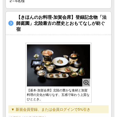
2～6名様
【きほんのお料理‐加賀会席】登録記念物「法
師庭園」北陸最古の歴史とおもてなしが紡ぐ
宿
【基本‐加賀会席】北陸の豊かな食材と加賀
料理の文化が織りなす、五感で味わう上質な
ひととき。
▼ 新規会員登録、または会員ログインで5%引き