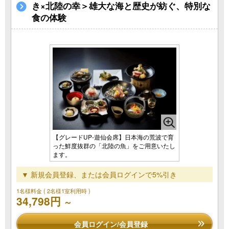
き×北陸の幸＞雄大な海と歴史が紡ぐ、特別な
食の体験
【グレードUP‐遊仙会席】日本海の荒波で育
った鮮度抜群の「北陸の魚」をご用意いたし
ます。
▼ 新規会員登録、または会員ログインで5%引き
1名様料金
( 2名様1室利用時 )
34,798円
～
会員ログイン/会員登録