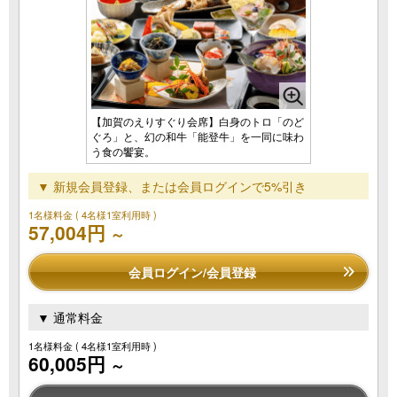
【加賀のえりすぐり会席】白身のトロ「のど
ぐろ」と、幻の和牛「能登牛」を一同に味わ
う食の饗宴。
▼ 新規会員登録、または会員ログインで5%引き
1名様料金
( 4名様1室利用時 )
57,004円
～
会員ログイン/会員登録
▼ 通常料金
1名様料金
( 4名様1室利用時 )
60,005円
～