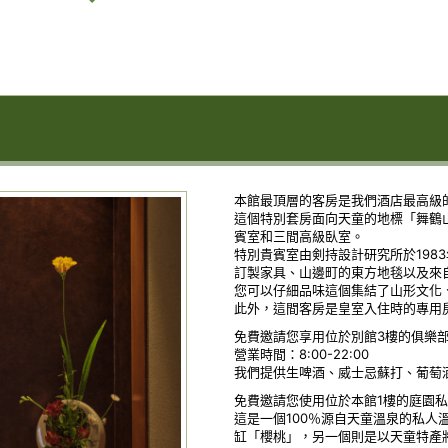
本館最頂層的客房是我們酒店最高級
這個特別套房面向天童的地標「舞鶴
賓室和三間高級臥室。
特別貴賓室由剣持設計研究所於198
訂製家具、山邊町的東方地毯以及來
您可以仔細品味這個集結了山形文化
此外，這間客房是皇室入住時的專用
免費邀請您享用位於別館3樓的俱樂
營業時間：8:00-22:00
我們提供生啤酒、威士忌蘇打、葡萄
免費邀請您使用位於本館1樓的庭園
這是一個100％源自天童溫泉的私人
缸「櫻桃」，另一個則是以天童特產