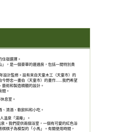
的住宿選擇。
山」，是一個豪華的連通房，包括一間特別貴
3年設計監修。設有來自天童木工（天童市）的
自今野忠一畫伯（天童市）的畫作……我們希望
、藝術和製造精髓的設計。
房間。
部休息室。
酒、清酒、軟飲料和小吃。
私人溫泉「湯庵」。
溫泉。我們提供兩個浴室，一個有可愛的紅色浴
將棋棋子為模型的「小馬」。有關使用時間，