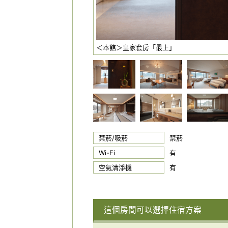
＜本館＞皇家套房「最上」
禁菸/吸菸
禁菸
Wi-Fi
有
空氣清淨機
有
這個房間可以選擇住宿方案