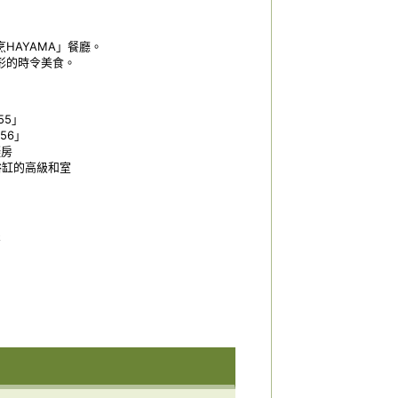
HAYAMA」餐廳。
形的時令美食。
55」
56」
礙房
望浴缸的高級和室
2