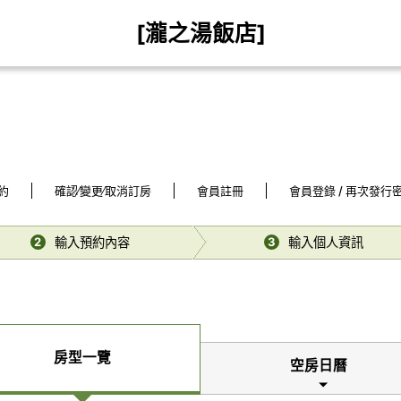
[瀧之湯飯店]
約
確認∕變更∕取消訂房
會員註冊
會員登錄 / 再次發行
輸入預約內容
輸入個人資訊
2
3
房型一覽
空房日曆