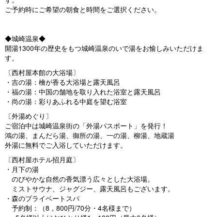
ご予約時にご希望の朝食と時間をご選択ください。
◆城崎温泉◆
開湯1300年の歴史をもつ城崎温泉のいで湯をお愉しみいただけま
す。
〔西村屋本館の大浴場〕
・吉の湯：檜が香る大浴場と露天風呂
・福の湯：中国の舗地を取り入れた浴室と露天風呂
・尚の湯：彩りあふれる中庭を望む浴室
〔外湯めぐり〕
ご宿泊中は城崎温泉街の「外湯パスポート」を発行！
鴻の湯、まんだら湯、御所の湯、一の湯、柳湯、地蔵湯
外湯に無料でご入浴していただけます。
〔西村屋ホテル招月庭〕
・月下の湯
のびやかな自然の香気漂う広々とした大浴場。
ミストサウナ、ジャグジー、露天風呂もございます。
・森のプライベートスパ
予約制：（8，800円/70分・4名様まで）