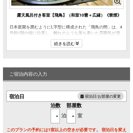
露天風呂付き客室【飛鳥】（和室10畳＋広縁）《禁煙》
日本庭園を囲むようにL字型に構成された「飛鳥の間」は、4
号館1階の端に位置し、離れのような落ち着いた雰囲気が漂
います。
続きを読む
回廊のような広縁を渡ったその先には、重厚感にあふれた石
造りの露天風呂がございます。
全室に加湿空気清浄機、紫外線LED搭載除菌装置を導入して
おります。
ご宿泊内容の入力
※城崎温泉では外湯・温泉資源を守るため、露天風呂付客室
など個人占有スペースのお風呂では沸かし湯（白湯）を使用
しております。
なお大浴場・貸切風呂については温泉を使用しておりま
宿泊日
宿泊日/お部屋の変更
す。
泊数
部屋数
泊
室
このプランの予約には1室以上の空きが必要です。 宿泊日を変え