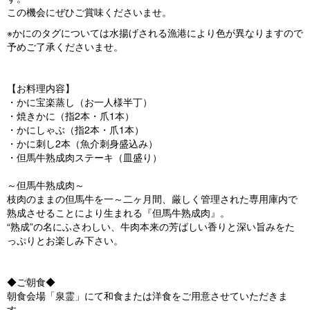
この機会にぜひご賞味くださいませ。
※かにのタグについては水揚げされる漁港により色が異なりますので
予めご了承くださいませ。
【お料理内容】
・かに宝楽蒸し（お一人様半丁）
・焼きかに（指2本・爪1本）
・かにしゃぶ（指2本・爪1本）
・かに刺し2本（魚介刺身盛込み）
・但馬牛熟成肉ステーキ（皿盛り）
～但馬牛熟成肉～
枝肉のままの但馬牛を一～二ヶ月間、厳しく管理された専用庫内で
熟成させることにより生まれる『但馬牛熟成肉』。
“熟成”の名にふさわしい、牛肉本来の芳ばしい香りと深い旨みをた
っぷりとお楽しみ下さい。
◆ご朝食◆
朝食会場「泉霊」にて和食または洋食をご用意させていただきま
す。