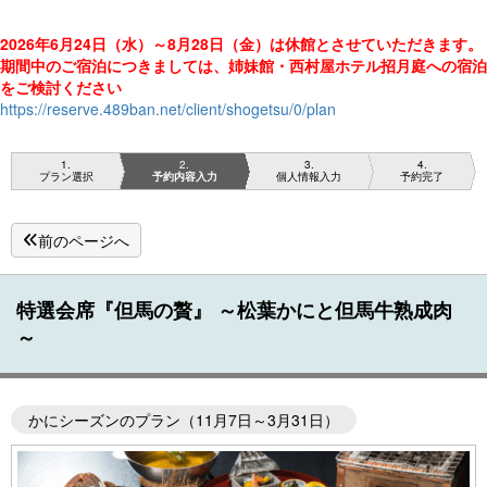
2026年6月24日（水）～8月28日（金）は休館とさせていただきます。
期間中のご宿泊につきましては、
姉妹館・西村屋ホテル招月庭への宿泊
をご検討ください
https://reserve.489ban.net/client/shogetsu/0/plan
1
2
3
4
プラン選択
予約内容入力
個人情報入力
予約完了
前のページへ
特選会席『但馬の贅』 ～松葉かにと但馬牛熟成肉
～
かにシーズンのプラン（11月7日～3月31日）