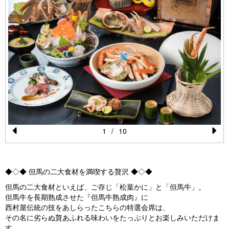
1
/
10
Pr
N
e
e
◆◇◆ 但馬の二大食材を満喫する贅沢 ◆◇◆
vi
xt
但馬の二大食材といえば、ご存じ「松葉かに」と「但馬牛」。
o
但馬牛を長期熟成させた『但馬牛熟成肉』に
u
西村屋伝統の技をあしらったこちらの特選会席は、
その名に劣らぬ贅あふれる味わいをたっぷりとお楽しみいただけま
s
す。