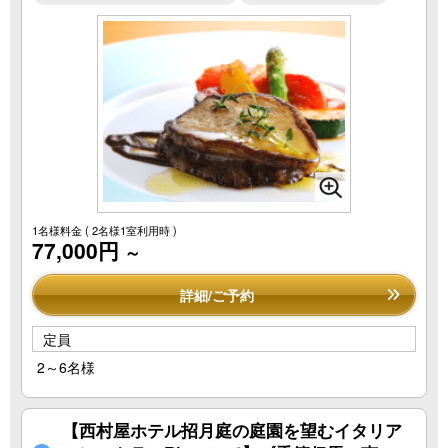
1名様料金
( 2名様1室利用時 )
77,000円
～
詳細/ご予約
定員
2～6名様
【西村屋ホテル招月庭の庭園を望むイタリア