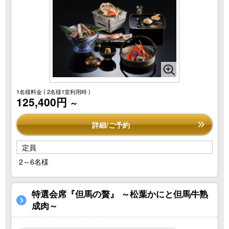
1名様料金
( 2名様1室利用時 )
125,400円
～
詳細/ご予約
定員
2～6名様
特選会席『但馬の贅』 ～松葉かにと但馬牛熟
成肉～