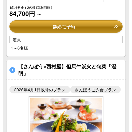
1名様料金
( 2名様1室利用時 )
84,700円
～
詳細/ご予約
定員
1～6名様
【さんぽう×西村屋】但馬牛炭火と旬菜「澄
明」
2026年4月1日以降のプラン
さんぽうご夕食プラン