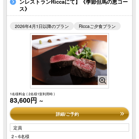
ンレストランRiccaにて】《季節但馬の恵コー
ス》
2026年4月1日以降のプラン
Riccaご夕食プラン
1名様料金
( 2名様1室利用時 )
83,600円
～
詳細/ご予約
定員
2～6名様