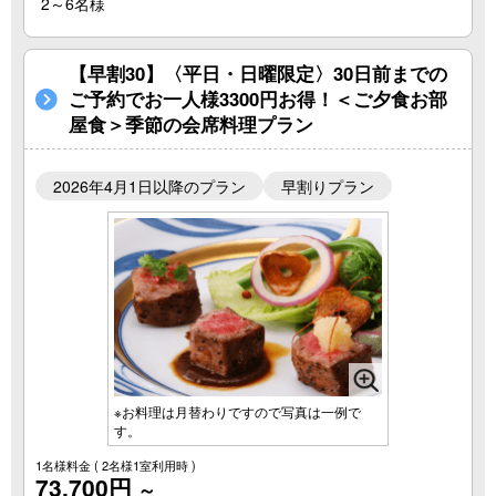
2～6名様
【早割30】〈平日・日曜限定〉30日前までの
ご予約でお一人様3300円お得！＜ご夕食お部
屋食＞季節の会席料理プラン
2026年4月1日以降のプラン
早割りプラン
※お料理は月替わりですので写真は一例で
す。
1名様料金
( 2名様1室利用時 )
73,700円
～