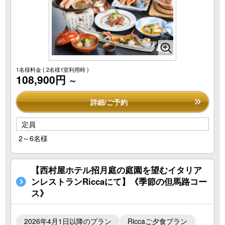
1名様料金
( 2名様1室利用時 )
108,900円
～
詳細/ご予約
定員
2～6名様
【西村屋ホテル招月庭の庭園を望むイタリア
ンレストランRiccaにて】《季節の但馬路コー
ス》
2026年4月1日以降のプラン
Riccaご夕食プラン