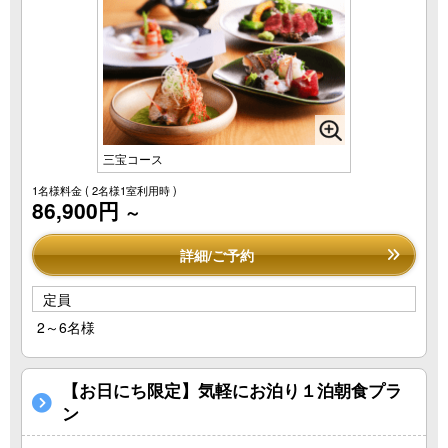
三宝コース
1名様料金
( 2名様1室利用時 )
86,900円
～
詳細/ご予約
定員
2～6名様
【お日にち限定】気軽にお泊り１泊朝食プラ
ン