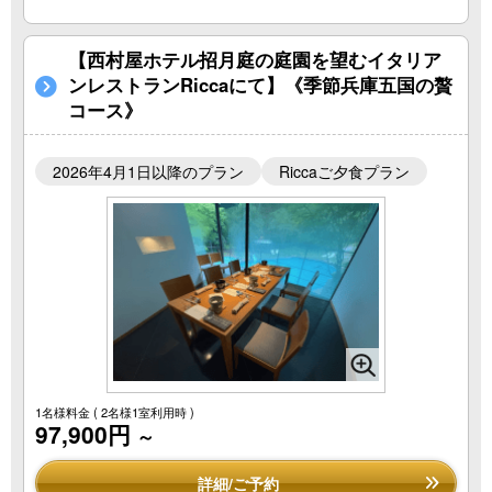
【西村屋ホテル招月庭の庭園を望むイタリア
ンレストランRiccaにて】《季節兵庫五国の贅
コース》
2026年4月1日以降のプラン
Riccaご夕食プラン
1名様料金
( 2名様1室利用時 )
97,900円
～
詳細/ご予約