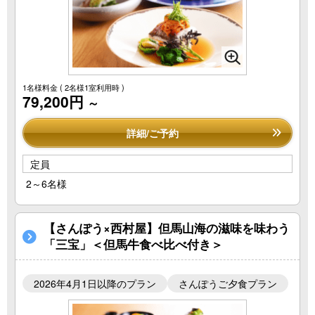
1名様料金
( 2名様1室利用時 )
79,200円
～
詳細/ご予約
定員
2～6名様
【さんぽう×西村屋】但馬山海の滋味を味わう
「三宝」＜但馬牛食べ比べ付き＞
2026年4月1日以降のプラン
さんぽうご夕食プラン