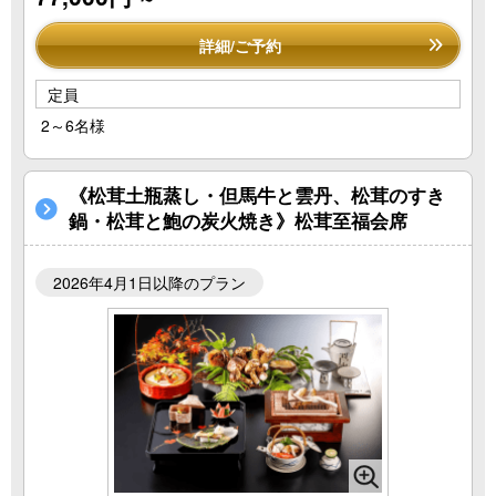
詳細/ご予約
定員
2～6名様
《松茸土瓶蒸し・但馬牛と雲丹、松茸のすき
鍋・松茸と鮑の炭火焼き》松茸至福会席
2026年4月1日以降のプラン