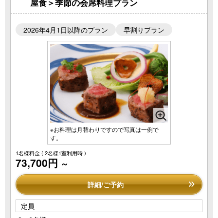
屋食＞季節の会席料理プラン
2026年4月1日以降のプラン
早割りプラン
※お料理は月替わりですので写真は一例で
す。
1名様料金
( 2名様1室利用時 )
73,700円
～
詳細/ご予約
定員