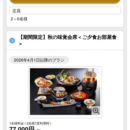
定員
2～6名様
【期間限定】秋の味覚会席＜ご夕食お部屋食
＞
2026年4月1日以降のプラン
1名様料金
( 2名様1室利用時 )
77,000円
～