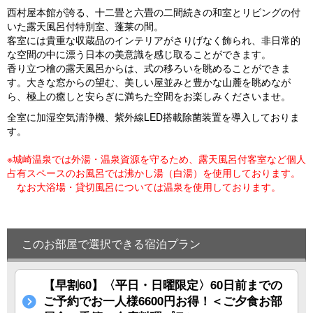
e
e
西村屋本館が誇る、十二畳と六畳の二間続きの和室とリビングの付
vi
xt
いた露天風呂付特別室、蓬莱の間。
客室には貴重な収蔵品のインテリアがさりげなく飾られ、非日常的
o
な空間の中に漂う日本の美意識を感じ取ることができます。
u
香り立つ檜の露天風呂からは、式の移ろいを眺めることができま
す。大きな窓からの望む、美しい屋並みと豊かな山麓を眺めなが
s
ら、極上の癒しと安らぎに満ちた空間をお楽しみくださいませ。
全室に加湿空気清浄機、紫外線LED搭載除菌装置を導入しておりま
す。
※城崎温泉では外湯・温泉資源を守るため、露天風呂付客室など個人
占有スペースのお風呂では沸かし湯（白湯）を使用しております。
なお大浴場・貸切風呂については温泉を使用しております。
このお部屋で選択できる宿泊プラン
【早割60】〈平日・日曜限定〉60日前までの
ご予約でお一人様6600円お得！＜ご夕食お部