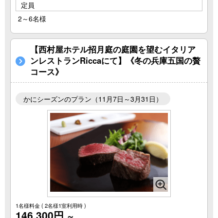
定員
2～6名様
【西村屋ホテル招月庭の庭園を望むイタリア
ンレストランRiccaにて】《冬の兵庫五国の贅
コース》
かにシーズンのプラン（11月7日～3月31日）
1名様料金
( 2名様1室利用時 )
146,300円
～