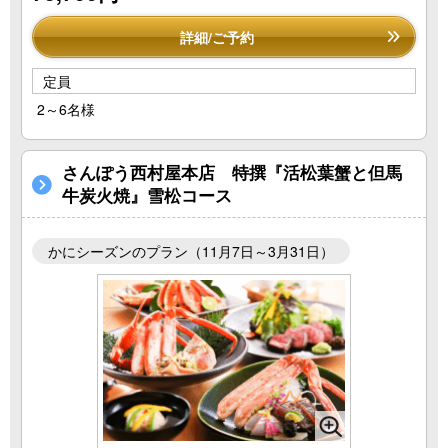
詳細/ご予約
定員
2～6名様
さんぽう西村屋本店 特撰『活松葉蟹と但馬
牛炭火焼』雪松コース
かにシーズンのプラン（11月7日～3月31日）