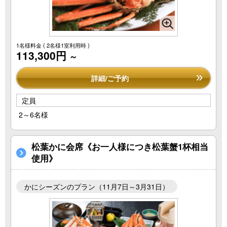
1名様料金
( 2名様1室利用時 )
113,300円
～
詳細/ご予約
定員
2～6名様
松葉かに会席《お一人様につき松葉蟹1杯相当
使用》
かにシーズンのプラン（11月7日～3月31日）