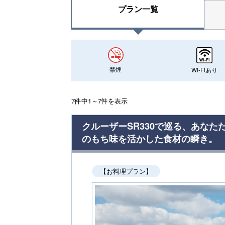
プラン一覧
禁煙
Wi-Fiあり
7件中1～7件を表示
クルーザーSR330で巡る、あな
のもち味を活かした食材の瞬き。
【お料理プラン】