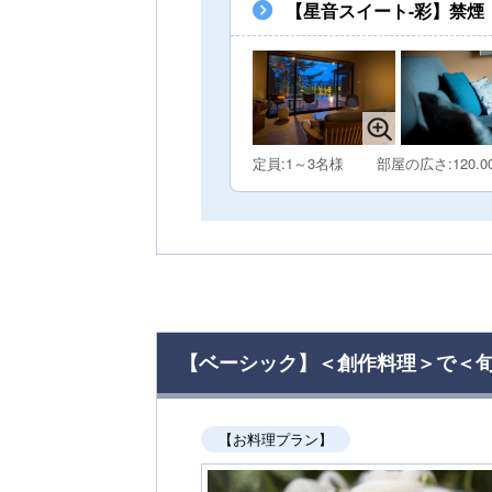
【星音スイート-彩】禁煙
定員:1～3名様
部屋の広さ:120.0
【ベーシック】＜創作料理＞で＜
【お料理プラン】