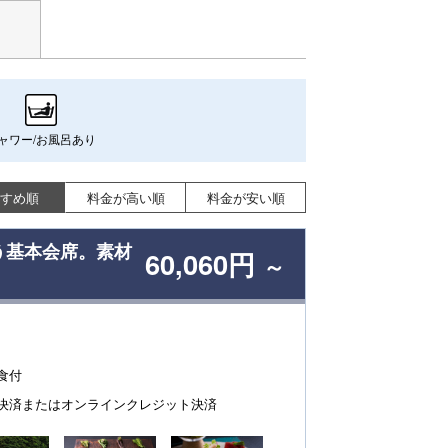
ャワー/お風呂あり
すめ順
料金が高い順
料金が安い順
う基本会席。素材
60,060円
～
食付
決済またはオンラインクレジット決済