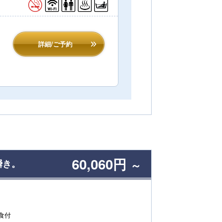
詳細/ご予約
60,060円
瞬き。
～
食付