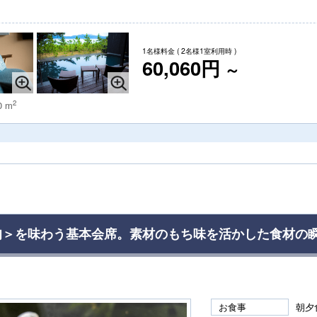
1名様料金
( 2名様1室利用時 )
60,060円
～
2
0 m
旬＞を味わう基本会席。素材のもち味を活かした食材の
お食事
朝夕