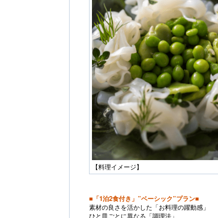
【料理イメージ】
■「1泊2食付き」”ベーシック”プラン■
素材の良さを活かした「お料理の躍動感」
ひと皿ごとに異なる「調理法」