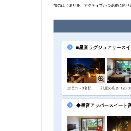
旅のはじまりを、アクティブかつ優雅に彩り
■星音ラグジュアリースイート天-
定員:1～3名様
部屋の広さ:120.0
◆星音アッパースイート音-Pr