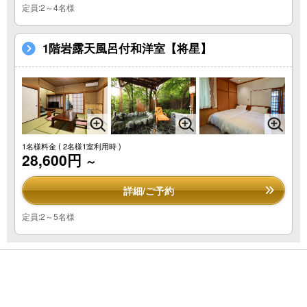
定員:2～4名様
1階岩露天風呂付和洋室【将星】
1名様料金
( 2名様1室利用時 )
28,600円
～
詳細/ご予約
定員:2～5名様