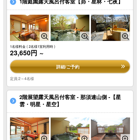
1階庭園露天風呂付客室【昴・星林・七夜】
1名様料金
( 2名様1室利用時 )
23,650円
～
詳細/ご予約
定員:2～4名様
2階展望露天風呂付客室 - 那須連山側 -【星
雲・明星・星空】