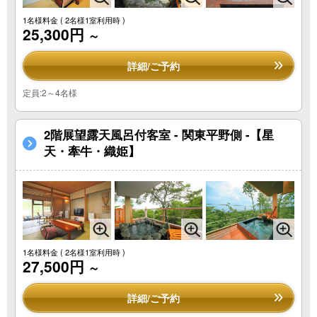
1名様料金
( 2名様1室利用時 )
25,300円
～
詳細/ご予約
定員:2～4名様
2階展望露天風呂付客室 - 関東平野側 -【星
天・牽牛・織姫】
1名様料金
( 2名様1室利用時 )
27,500円
～
詳細/ご予約