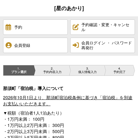
[星のあかり]
予約確認・変更・キャンセ
予約
ル
会員ログイン ・ パスワード
会員登録
再発行
1
2
3
4
プラン選択
予約内容入力
個人情報入力
予約完了
那須町「宿泊税」導入について
2026年10月1日より、那須町宿泊税条例に基づき「宿泊税」を別途
お支払いいただきます。
▼税額（宿泊者1人1泊あたり）
・1万円未満： 100円
・1万円以上2万円未満： 300円
・2万円以上3万円未満： 500円
・3万円以上5万円未満： 800円