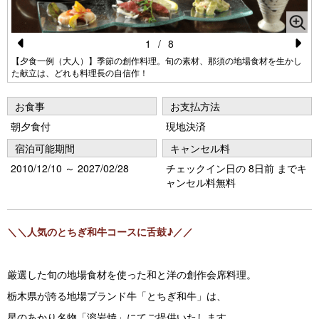
1
/
8
Pr
N
【夕食一例（大人）】季節の創作料理。旬の素材、那須の地場食材を生かし
た献立は、どれも料理長の自信作！
e
e
vi
xt
お食事
お支払方法
o
朝夕食付
現地決済
u
宿泊可能期間
キャンセル料
s
2010/12/10 ～ 2027/02/28
チェックイン日の 8日前 までキ
ャンセル料無料
＼＼人気のとちぎ和牛コースに舌鼓♪／／
厳選した旬の地場食材を使った和と洋の創作会席料理。
栃木県が誇る地場ブランド牛「とちぎ和牛」は、
星のあかり名物「溶岩焼」にてご提供いたします。