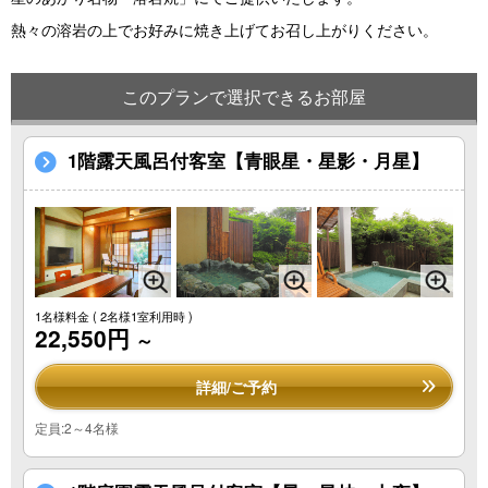
熱々の溶岩の上でお好みに焼き上げてお召し上がりください。
このプランで選択できるお部屋
1階露天風呂付客室【青眼星・星影・月星】
1名様料金
( 2名様1室利用時 )
22,550円
～
詳細/ご予約
定員:2～4名様