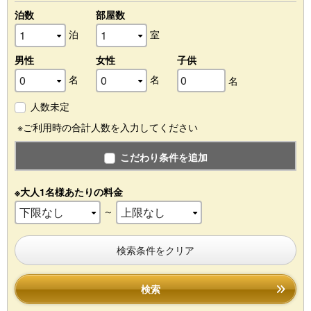
泊数
部屋数
泊
室
男性
女性
子供
名
名
名
人数未定
※ご利用時の合計人数を入力してください
こだわり条件を追加
※大人1名様あたりの料金
～
検索条件をクリア
検索