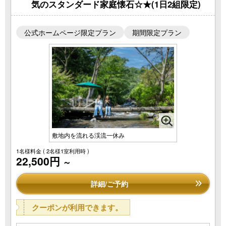
気のスタンダード家庭懐石☆★(1日2組限定)
公式ホームページ限定プラン
期間限定プラン
敷地内を流れる渓流一休み
1名様料金
( 2名様1室利用時 )
22,500円
～
詳細/ご予約
クーポンが利用できます。