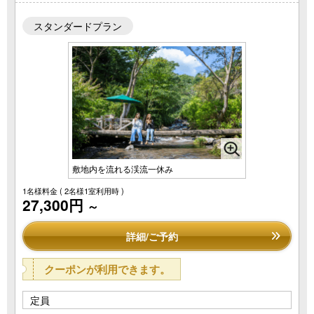
スタンダードプラン
敷地内を流れる渓流一休み
1名様料金
( 2名様1室利用時 )
27,300円
～
詳細/ご予約
クーポンが利用できます。
定員