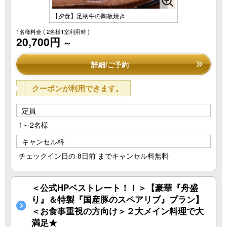
【夕食】足柄牛の陶板焼き
1名様料金
( 2名様1室利用時 )
20,700円
～
詳細/ご予約
クーポンが利用できます。
定員
1～2名様
キャンセル料
チェックイン日の 8日前 までキャンセル料無料
＜公式HPベストレート！！＞【豪華『舟盛
り』＆特製『国産豚のスペアリブ』プラン】
＜お食事重視の方向け＞２大メイン料理で大
満足★