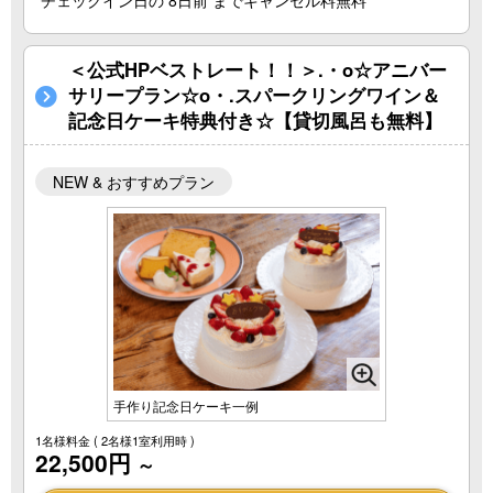
チェックイン日の 8日前 までキャンセル料無料
＜公式HPベストレート！！＞.・o☆アニバー
サリープラン☆o・.スパークリングワイン＆
記念日ケーキ特典付き☆【貸切風呂も無料】
NEW & おすすめプラン
手作り記念日ケーキ一例
1名様料金
( 2名様1室利用時 )
22,500円
～