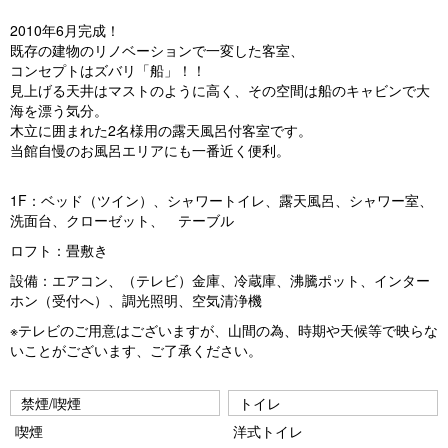
e
e
2010年6月完成！
vi
xt
既存の建物のリノベーションで一変した客室、
コンセプトはズバリ「船」！！
o
見上げる天井はマストのように高く、その空間は船のキャビンで大
u
海を漂う気分。
木立に囲まれた2名様用の露天風呂付客室です。
s
当館自慢のお風呂エリアにも一番近く便利。
1F：ベッド（ツイン）、シャワートイレ、露天風呂、シャワー室、
洗面台、クローゼット、 テーブル
ロフト：畳敷き
設備：エアコン、（テレビ）金庫、冷蔵庫、沸騰ポット、インター
ホン（受付へ）、調光照明、空気清浄機
※テレビのご用意はございますが、山間の為、時期や天候等で映らな
いことがございます、ご了承ください。
禁煙/喫煙
トイレ
喫煙
洋式トイレ