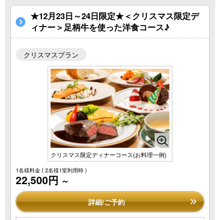
★12月23日～24日限定★＜クリスマス限定デ
ィナー＞足柄牛を使った洋食コース♪
クリスマスプラン
クリスマス限定ディナーコース(お料理一例)
1名様料金
( 2名様1室利用時 )
22,500円
～
詳細/ご予約