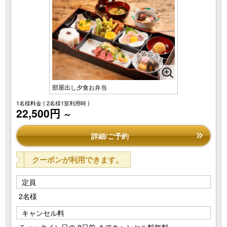
部屋出し夕食お弁当
1名様料金
( 2名様1室利用時 )
22,500円
～
詳細/ご予約
クーポンが利用できます。
定員
2名様
キャンセル料