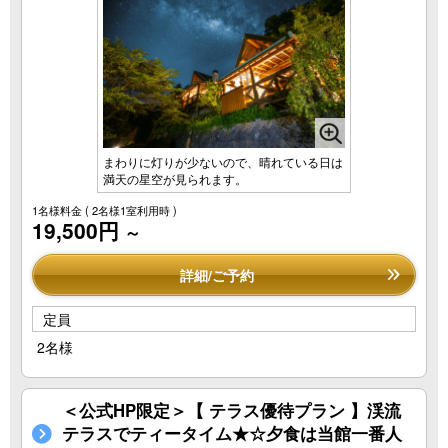
まわりに灯りが少ないので、晴れている日は
満天の星空が見られます。
1名様料金
( 2名様1室利用時 )
19,500円
～
詳細/ご予約
定員
2名様
＜公式HP限定＞【 テラス優待プラン 】渓流
テラスでティータイム★☆夕食は当館一番人