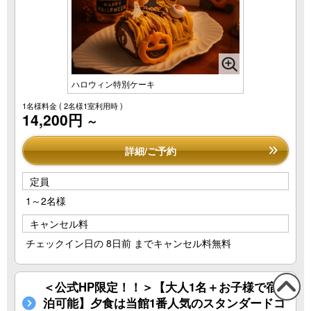
ハロウィン特別ケーキ
1名様料金
( 2名様1室利用時 )
14,200円
～
詳細/ご予約
定員
1～2名様
キャンセル料
チェックイン日の 8日前 までキャンセル料無料
＜公式HP限定！！＞【大人1名＋お子様で宿
泊可能】夕食は当館1番人気のスタンダードコ
この