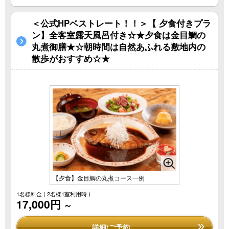
＜公式HPベストレート！！＞【 夕食付きプラ
ン】全客室露天風呂付き☆★夕食は金目鯛の
丸煮御膳★☆朝時間は自然あふれる敷地内の
散歩がおすすめ☆★
【夕食】金目鯛の丸煮コース一例
1名様料金
( 2名様1室利用時 )
17,000円
～
詳細/ご予約