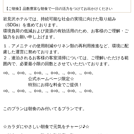
e
e
【ご朝食】品数豊富な朝食で一日の活力をつけてお出かけください
vi
xt
岩見沢ホテルでは、持続可能な社会の実現に向けた取り組み
o
（SDGs）を進めております。
環境負荷の低減および資源の有効活用のため、お客様のご理解・ご
u
協力をお願い申し上げます。
s
１．アメニティの使用削減やリネン類の再利用推進など、環境に配
慮した運営に努めております。
２．連泊されるお客様の客室清掃については、ご理解いただける範
囲内で、必要最小限の回数とさせていただいております。
○o。.。o○o。.。o○o。.。o○o。.。o○o。.。o○o。
公式ホームページ限定☆
特別にお得な料金でご提供！
○o。.。o○o。.。o○o。.。o○o。.。o○o。.。o○o。
このプランは朝食のみ付いてるプランです。
☆カラダにやさしい朝食で元気をチャージ♪☆