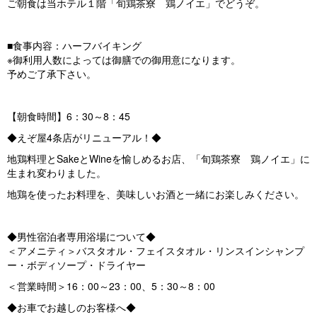
ご朝食は当ホテル１階「旬鶏茶寮 鶏ノイエ」でどうぞ。
■食事内容：ハーフバイキング
※御利用人数によっては御膳での御用意になります。
予めご了承下さい。
【朝食時間】6：30～8：45
◆えぞ屋4条店がリニューアル！◆
地鶏料理とSakeとWineを愉しめるお店、「旬鶏茶寮 鶏ノイエ」に
生まれ変わりました。
地鶏を使ったお料理を、美味しいお酒と一緒にお楽しみください。
◆男性宿泊者専用浴場について◆
＜アメニティ＞バスタオル・フェイスタオル・リンスインシャンプ
ー・ボディソープ・ドライヤー
＜営業時間＞16：00～23：00、5：30～8：00
◆お車でお越しのお客様へ◆