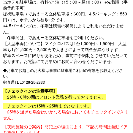
当ホテル駐車場は、有料で1泊（15：00～翌10：00） ※先着順（事
前予約不可）
提携駐車場（であえーる立体駐車場：660円、4.5パーキング：550
円）は、ホテルから徒歩1分です。
※4.5パーキングは、冬期は積雪の状況によりご利用いただけませ
ん。
冬季間は、であえーる立体駐車場をご利用ください。
【大型車両について】マイクロバスは1台1,000円～1,500円、大型
車も1台1,500円～2,500円で大きさによって料金が異なります。
駐車スペースに限りがあるため、事前ご予約制とさせていただいて
おります。お電話にてお早めにお問い合わせくださいませ。
◆お車でお越しのお客様は事前に駐車場ご利用の有無をお教えくださ
い。
宿直通TEL0126-25-2333
【チェックインの注意事項】
・25時～6時の間はフロント業務を行っておりません。
・チェックインは15時～25時までとなります。
・25時を過ぎた場合はいかなる場合においてもチェックインできま
せん。
【夜間施錠のご案内】防犯上の理由により、下記の時間は自動ドア
を施錠しております。