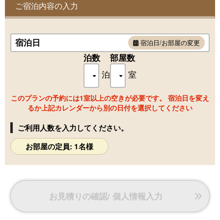
※アジアンスタイル客室の他に、従来通りのベッド設置のお
ご宿泊内容の入力
部屋もございます。
そのため客室お写真も一例となっておりますので、予めご了
承くださいませ。
宿泊日
宿泊日/お部屋の変更
※歯ブラシ、ヘアブラシ、カミソリ、シェービングクリーム
はロビーに設置のアメニティコーナーにございます。
泊数
部屋数
必要なアメニティをお部屋へお持ちいただきますようお願い
泊
室
いたします。
このプランの予約には1室以上の空きが必要です。 宿泊日を変え
るか上記カレンダーから別の日付を選択してください
ご利用人数を入力してください。
お部屋の定員: 1名様
お見積りの確認/ 個人情報入力