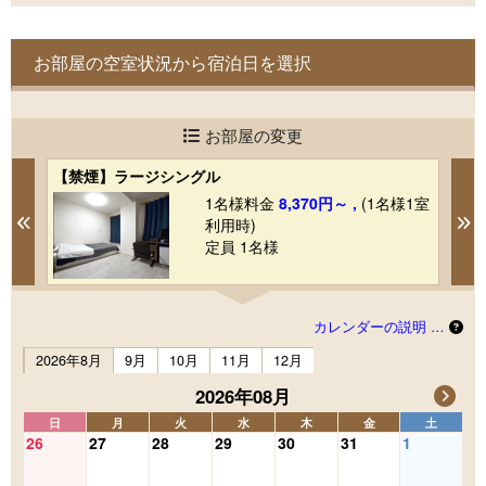
お部屋の空室状況から宿泊日を選択
お部屋の変更
【禁煙】ラージシングル
【
1室
1名様料金
8,370円～ ,
(1名様1室
Previous
N
利用時)
定員 1名様
カレンダーの説明 …
2026年8月
9月
10月
11月
12月
2026年08月
日
月
火
水
木
金
土
26
27
28
29
30
31
1