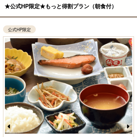
★公式HP限定★もっと得割プラン（朝食付）
公式HP限定
1
/
5
Pr
N