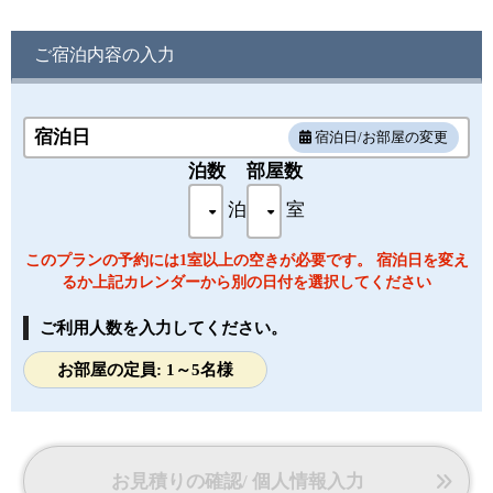
・本館「半露天風呂付和室」
・面積：60㎡ （和室14畳）
・定員：5名
ご宿泊内容の入力
・チェックイン ：15：00～
・チェックアウト：～11：00
・アメニティ：ハンドタオル / バスタオル / シャンプー・リ
ンス / ボディーソープ / 歯ブラシ / 髭そり
宿泊日
宿泊日/お部屋の変更
・備品・設備：ドライヤー / 液晶テレビ / 浴衣 / ポット / スリ
泊数
部屋数
ッパ / 温水洗浄トイレ / 冷蔵庫
※客室内にて多少段差がございます。客室のお湯は温泉では
泊
室
ございません。予めご了承ください。
このプランの予約には1室以上の空きが必要です。 宿泊日を変え
るか上記カレンダーから別の日付を選択してください
ご利用人数を入力してください。
お部屋の定員: 1～5名様
お見積りの確認/ 個人情報入力