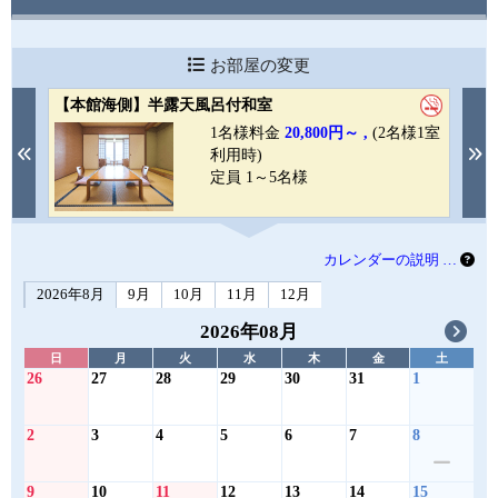
お部屋の変更
【本館海側】半露天風呂付和室
【
1室
1名様料金
20,800円～ ,
(2名様1室
Previous
N
利用時)
定員 1～5名様
カレンダーの説明 …
2026年8月
9月
10月
11月
12月
2026年08月
日
月
火
水
木
金
土
26
27
28
29
30
31
1
2
3
4
5
6
7
8
9
10
11
12
13
14
15