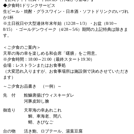
◆夕食時1ドリンクサービス
生ビール・焼酎・グラスワイン・日本酒・ソフトドリンクのいづれ
か1杯
※土日祝日や大型連休年末年始（12/28～1/3）・お盆（8/10～
8/15）・ゴールデンウイーク（4/28～5/6）期間の上記特典は除きま
す。
＜ご夕食のご案内＞
天草の海の幸を楽しめる和会席「曙膳」をご用意。
※夕食時間：18:00～21:00（最終スタート19:30）
会場：レストランまたはお食事処
（大変恐れ入りますが、お食事場所は施設側で決めさせていただき
ます）
～ご夕食お品書き （一例）～
先 付 鮟鱇唐揚げウィスキーダレ
河豚皮卸し膾
御造り 天草海の幸あれこれ
鯛、車海老、間八
蛸、きびなご
台の物 活き鮑、ロブテール、湯葉豆腐