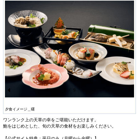
1
/
9
Pr
N
ev
ex
夕食イメージ＿曙
io
t
ワンランク上の天草の幸をご堪能いただけます。
us
鮑をはじめとした、旬の天草の食材をお楽しみください。
【公式サイト特典：平日のみ（月曜から金曜）】