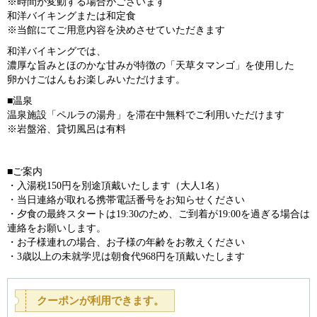
※時間が変動する場合がございます
和洋バイキングまたは和定食
※当館にてご用意内容を決めさせていただきます
和洋バイキングでは、
濃厚な旨みとほのかな甘みが特徴の「天草タマンゴ」を使用した
卵かけごはんもお楽しみいただけます。
■温泉
温泉施設「ペルラの湯舟」を滞在中無料でご利用いただけます
※岩盤浴、貸切風呂は有料
■ご案内
・入湯税150円を別途頂戴いたします（大人1名）
・当日連絡が取れる携帯電話番号をお知らせください
・夕食の最終スタートは19:30のため、ご到着が19:00を過ぎる場合は
連絡をお願いします。
・お子様連れの場合、お子様の年齢をお教えください
・3歳以上の未就学児は朝食代968円を頂戴いたします
クーポンが利用できます。