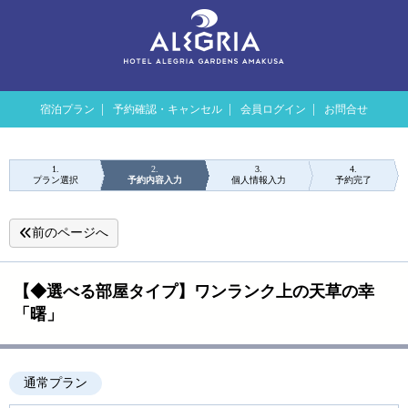
宿泊プラン
予約確認・キャンセル
会員ログイン
お問合せ
1
2
3
4
プラン選択
予約内容入力
個人情報入力
予約完了
前のページへ
【◆選べる部屋タイプ】ワンランク上の天草の幸
「曙」
通常プラン