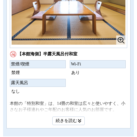
【本館海側】半露天風呂付和室
禁煙/喫煙
Wi-Fi
禁煙
あり
露天風呂
なし
本館の「特別和室」は、14畳の和室は広々と使いやすく、小
さなお子様連れやご年配のお客様に人気のお部屋です。
窓の外には藍の景色が広がり開放的な気分が味わえます。
続きを読む
半露天風呂付和室は海側です。
朝夕の美しい光景をお部屋からお楽しみ下さい。