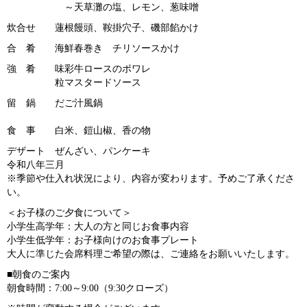
～天草灘の塩、レモン、葱味噌
炊合せ 蓮根饅頭、鞍掛穴子、磯部餡かけ
合 肴 海鮮春巻き チリソースかけ
強 肴 味彩牛ロースのポワレ
粒マスタードソース
留 鍋 だご汁風鍋
食 事 白米、鎧山椒、香の物
デザート ぜんざい、パンケーキ
令和八年三月
※季節や仕入れ状況により、内容が変わります。予めご了承くださ
い。
＜お子様のご夕食について＞
小学生高学年：大人の方と同じお食事内容
小学生低学年：お子様向けのお食事プレート
大人に準じた会席料理ご希望の際は、ご連絡をお願いいたします。
■朝食のご案内
朝食時間：7:00～9:00（9:30クローズ）