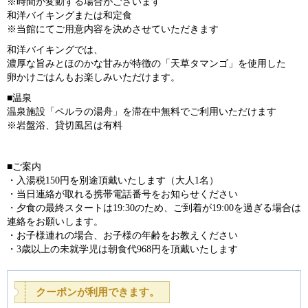
※時間が変動する場合がございます
和洋バイキングまたは和定食
※当館にてご用意内容を決めさせていただきます
和洋バイキングでは、
濃厚な旨みとほのかな甘みが特徴の「天草タマンゴ」を使用した
卵かけごはんもお楽しみいただけます。
■温泉
温泉施設「ペルラの湯舟」を滞在中無料でご利用いただけます
※岩盤浴、貸切風呂は有料
■ご案内
・入湯税150円を別途頂戴いたします（大人1名）
・当日連絡が取れる携帯電話番号をお知らせください
・夕食の最終スタートは19:30のため、ご到着が19:00を過ぎる場合は
連絡をお願いします。
・お子様連れの場合、お子様の年齢をお教えください
・3歳以上の未就学児は朝食代968円を頂戴いたします
クーポンが利用できます。