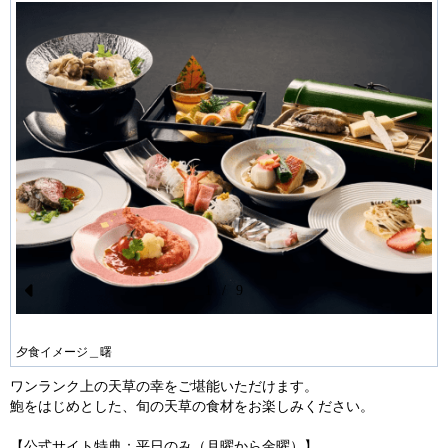
1
/
9
Pr
N
ev
ex
夕食イメージ＿曙
io
t
ワンランク上の天草の幸をご堪能いただけます。
us
鮑をはじめとした、旬の天草の食材をお楽しみください。
【公式サイト特典：平日のみ（月曜から金曜）】