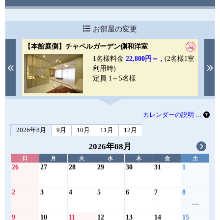
お部屋の変更
【本館庭側】チャペルガーデン側和洋室
【
1室
1名様料金
22,800円～ ,
(2名様1室
Previous
N
利用時)
定員 1～5名様
カレンダーの説明 …
2026年8月
9月
10月
11月
12月
2026年08月
日
月
火
水
木
金
土
26
27
28
29
30
31
1
2
3
4
5
6
7
8
9
10
11
12
13
14
15