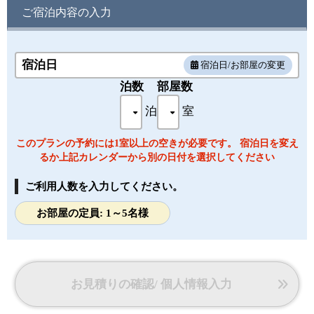
・アメニティ：ハンドタオル/バスタオル/シャンプー・リン
ご宿泊内容の入力
ス/ボディソープ/歯ブラシ/髭剃り
・備品・設備：ドライヤー・液晶テレビ・浴衣・ポット・ス
リッパ・温水洗浄トイレ・
宿泊日
宿泊日/お部屋の変更
客室内に多少段差がございます。客室のお湯は温泉ではご
泊数
部屋数
ざいません。予めご了承ください。
泊
室
このプランの予約には1室以上の空きが必要です。 宿泊日を変え
るか上記カレンダーから別の日付を選択してください
ご利用人数を入力してください。
お部屋の定員: 1～5名様
お見積りの確認/ 個人情報入力