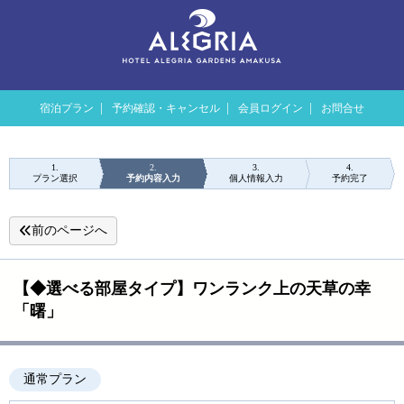
宿泊プラン
予約確認・キャンセル
会員ログイン
お問合せ
1
2
3
4
プラン選択
予約内容入力
個人情報入力
予約完了
前のページへ
【◆選べる部屋タイプ】ワンランク上の天草の幸
「曙」
通常プラン