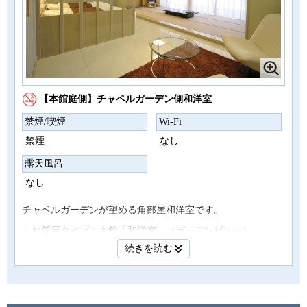
【本館庭側】チャペルガーデン側和洋室
禁煙/喫煙
Wi-Fi
禁煙
なし
露天風呂
なし
チャペルガーデンが望める角部屋和洋室です。
・お部屋タイプ：本館「和洋室」（ガーデンビュー）
続きを読む
・面積 56㎡（ツインベッド+和室８畳）
・定員5名
・IN15：00～OUT11：00