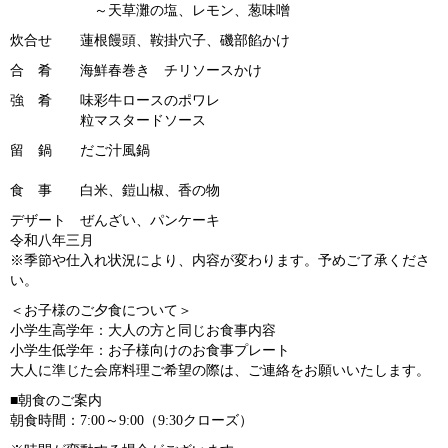
～天草灘の塩、レモン、葱味噌
炊合せ 蓮根饅頭、鞍掛穴子、磯部餡かけ
合 肴 海鮮春巻き チリソースかけ
強 肴 味彩牛ロースのポワレ
粒マスタードソース
留 鍋 だご汁風鍋
食 事 白米、鎧山椒、香の物
デザート ぜんざい、パンケーキ
令和八年三月
※季節や仕入れ状況により、内容が変わります。予めご了承くださ
い。
＜お子様のご夕食について＞
小学生高学年：大人の方と同じお食事内容
小学生低学年：お子様向けのお食事プレート
大人に準じた会席料理ご希望の際は、ご連絡をお願いいたします。
■朝食のご案内
朝食時間：7:00～9:00（9:30クローズ）