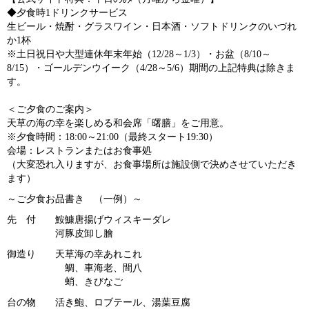
◆夕食時1ドリンクサービス
生ビール・焼酎・グラスワイン・日本酒・ソフトドリンクのいづれ
か1杯
※土日祝日や大型連休年末年始（12/28～1/3）・お盆（8/10～
8/15）・ゴールデンウイーク（4/28～5/6）期間の上記特典は除きま
す。
＜ご夕食のご案内＞
天草の海の幸を楽しめる和会席「曙膳」をご用意。
※夕食時間：18:00～21:00（最終スタート19:30）
会場：レストランまたはお食事処
（大変恐れ入りますが、お食事場所は施設側で決めさせていただき
ます）
～ご夕食お品書き （一例）～
先 付 鮟鱇唐揚げウィスキーダレ
河豚皮卸し膾
御造り 天草海の幸あれこれ
鯛、車海老、間八
蛸、きびなご
台の物 活き鮑、ロブテール、湯葉豆腐