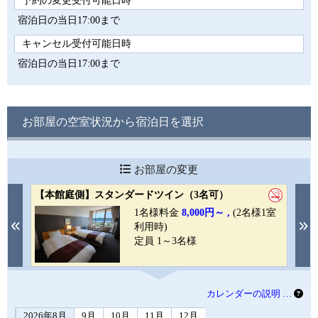
予約の変更受付可能日時
宿泊日の当日17:00まで
キャンセル受付可能日時
宿泊日の当日17:00まで
お部屋の空室状況から宿泊日を選択
お部屋の変更
【本館庭側】スタンダードツイン（3名可）
【
室
1名様料金
8,000円～ ,
(2名様1室
Previous
N
利用時)
定員 1～3名様
カレンダーの説明 …
2026年8月
9月
10月
11月
12月