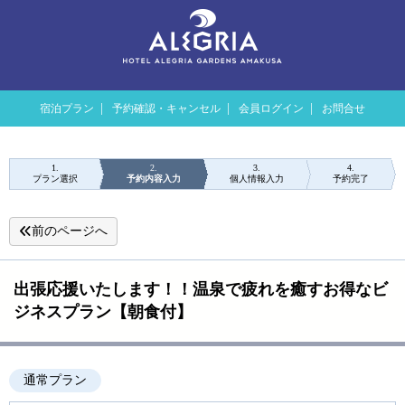
宿泊プラン
予約確認・キャンセル
会員ログイン
お問合せ
1
2
3
4
プラン選択
予約内容入力
個人情報入力
予約完了
前のページへ
出張応援いたします！！温泉で疲れを癒すお得なビ
ジネスプラン【朝食付】
通常プラン