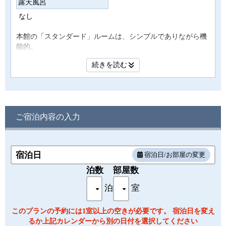
露天風呂
なし
本館の「スタンダード」ルームは、シンプルでありながら機
能的。
まさに「スタンダード」なお時間をお約束します。
続きを読む
スタンダードツインはチャペルガーデン・別館温泉館”ぺルラ
の湯舟”側です。
ゆったりとした時間をお楽しみ下さい。
・お部屋タイプ：本館 スタンダードツイン
ご宿泊内容の入力
・面積：26㎡
・定員：1～3名 シングルベッド（110ｃｍ×195ｃｍ）2台
+エキストラベッド1台
・ＩＮ 15：00～ OUT ～11：00
宿泊日
宿泊日/お部屋の変更
・アメニティ：ハンドタオル / バスタオル / シャンプー・リ
ンス / ボディーソープ / 歯ブラシ / 髭そり
泊数
部屋数
・備品・設備：ドライヤー / 液晶テレビ / 浴衣 / ポット / スリ
泊
室
ッパ / 温泉洗浄トイレ / 冷蔵庫
※客室内にて多少段差がございます。客室のお湯は温泉では
ございません。予めご了承ください。
このプランの予約には1室以上の空きが必要です。 宿泊日を変え
るか上記カレンダーから別の日付を選択してください