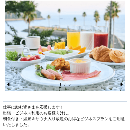
1
/
5
Pr
N
ev
ex
仕事に励む皆さまを応援します！
io
t
出張・ビジネス利用のお客様向けに、
us
朝食付き・温泉＆サウナ入り放題のお得なビジネスプランをご用意
いたしました。