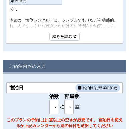
露天風呂
なし
本館の「海側シングル」は、シンプルでありながら機能的。
お一人でゆっくりお寛ぎいただけるお時間をお約束します。
シングルルームは海側です。
続きを読む
朝夕の美しい光景をお部屋からお楽しみ下さい。
・お部屋タイプ：本館 シングル
・面積：21㎡
ご宿泊内容の入力
・定員：1名 シングルベッド（110ｃｍ×195ｃｍ）1台
・ＩＮ 15：00～ OUT ～11：00
・アメニティ：ハンドタオル / バスタオル / シャンプー・リ
ンス / ボディーソープ / 歯ブラシ / 髭そり
宿泊日
宿泊日/お部屋の変更
・備品・設備：ドライヤー / 液晶テレビ / 浴衣 / ポット / スリ
泊数
部屋数
ッパ / 温泉洗浄トイレ / 冷蔵庫
※客室内にて多少段差がございます。客室のお湯は温泉では
泊
室
ございません。予めご了承ください。
このプランの予約には1室以上の空きが必要です。 宿泊日を変え
るか上記カレンダーから別の日付を選択してください