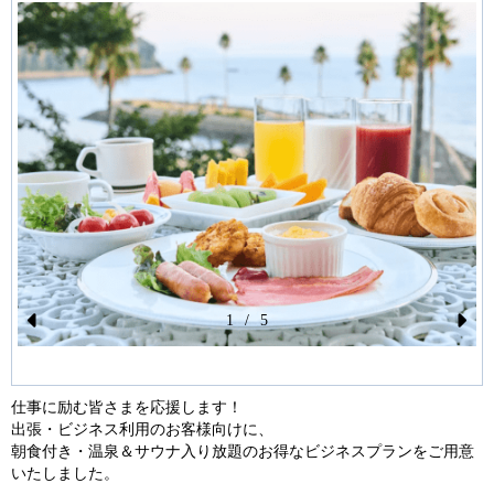
1
/
5
Pr
N
ev
ex
仕事に励む皆さまを応援します！
io
t
出張・ビジネス利用のお客様向けに、
us
朝食付き・温泉＆サウナ入り放題のお得なビジネスプランをご用意
いたしました。