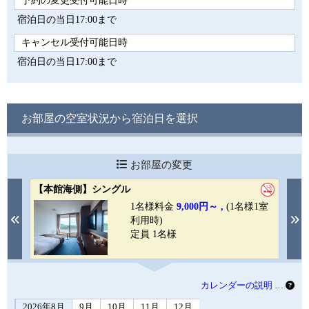
予約の変更受付可能日時
宿泊日の当日17:00まで
キャンセル受付可能日時
宿泊日の当日17:00まで
お部屋の空室状況から宿泊日を選択
お部屋の変更
【本館海側】シングル
【
室
1名様料金
9,000円～ ,
(1名様1室
Previous
N
利用時)
定員 1名様
カレンダーの説明 …
2026年8月
9月
10月
11月
12月