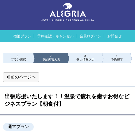
宿泊プラン
予約確認・キャンセル
会員ログイン
お問合せ
1
2
3
4
プラン選択
予約内容入力
個人情報入力
予約完了
前のページへ
出張応援いたします！！温泉で疲れを癒すお得なビ
ジネスプラン【朝食付】
通常プラン