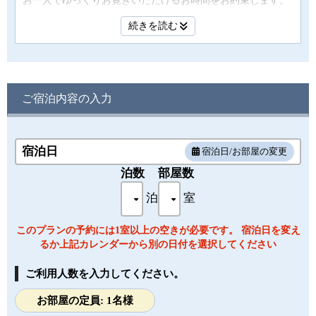
お一人でゆっくりお寛ぎいただけるお時間をお約束します。
シングルルームは海側です。
続きを読む
朝夕の美しい光景をお部屋からお楽しみ下さい。
・お部屋タイプ：本館 シングル
・面積：21㎡
ご宿泊内容の入力
・定員：1名 シングルベッド（110ｃｍ×195ｃｍ）1台
・ＩＮ 15：00～ OUT ～11：00
・アメニティ：ハンドタオル / バスタオル / シャンプー・リ
ンス / ボディーソープ / 歯ブラシ / 髭そり
宿泊日
宿泊日/お部屋の変更
・備品・設備：ドライヤー / 液晶テレビ / 浴衣 / ポット / スリ
泊数
部屋数
ッパ / 温泉洗浄トイレ / 冷蔵庫
※客室内にて多少段差がございます。客室のお湯は温泉では
泊
室
ございません。予めご了承ください。
このプランの予約には1室以上の空きが必要です。 宿泊日を変え
るか上記カレンダーから別の日付を選択してください
ご利用人数を入力してください。
お部屋の定員: 1名様