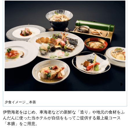
1
/
10
Pr
N
ev
ex
夕食イメージ＿本善
io
t
伊勢海老をはじめ、車海老などの新鮮な「造り」や地元の食材をふ
us
んだんに使った当ホテルが自信をもってご提供する最上級コース
「本膳」をご用意。