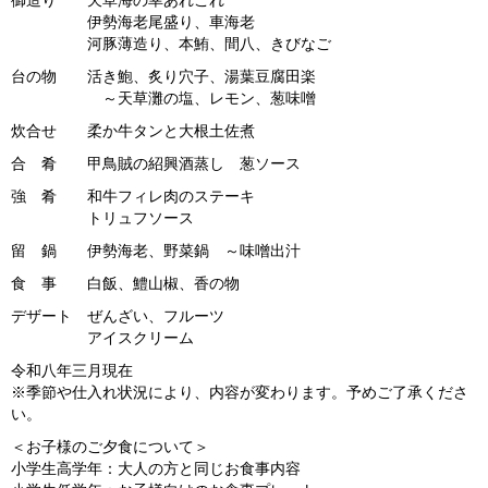
御造り 天草海の幸あれこれ
伊勢海老尾盛り、車海老
河豚薄造り、本鮪、間八、きびなご
台の物 活き鮑、炙り穴子、湯葉豆腐田楽
～天草灘の塩、レモン、葱味噌
炊合せ 柔か牛タンと大根土佐煮
合 肴 甲鳥賊の紹興酒蒸し 葱ソース
強 肴 和牛フィレ肉のステーキ
トリュフソース
留 鍋 伊勢海老、野菜鍋 ～味噌出汁
食 事 白飯、鱧山椒、香の物
デザート ぜんざい、フルーツ
アイスクリーム
令和八年三月現在
※季節や仕入れ状況により、内容が変わります。予めご了承くださ
い。
＜お子様のご夕食について＞
小学生高学年：大人の方と同じお食事内容