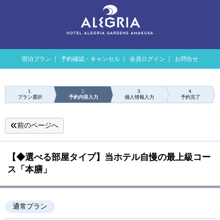
宿泊プラン
予約確認・キャンセル
会員ログイン
お問合せ
1
2
3
4
プラン選択
予約内容入力
個人情報入力
予約完了
前のページへ
【◆選べる部屋タイプ】当ホテル自慢の最上級コー
ス「本膳」
通常プラン