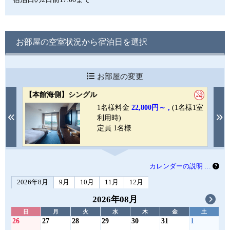
お部屋の空室状況から宿泊日を選択
お部屋の変更
【本館海側】シングル
ユ
1室
1名様料金
22,800円～ ,
(1名様1室
Previous
N
利用時)
定員 1名様
カレンダーの説明 …
2026年8月
9月
10月
11月
12月
2026年08月
日
月
火
水
木
金
土
26
27
28
29
30
31
1