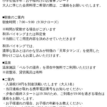
小学生低学年：お子様向けのお食事プレート
大人に準じた会席料理ご希望の際は、ご連絡をお願いいたします。
■朝食のご案内
朝食時間：7:00～9:00（9:30クローズ）
※時間が変動する場合がございます
和洋バイキングまたは和定食
※当館にてご用意内容を決めさせていただきます
和洋バイキングでは、
濃厚な旨みとほのかな甘みが特徴の「天草タマンゴ」を使用した
卵かけごはんもお楽しみいただけます。
■温泉
温泉施設「ペルラの湯舟」を滞在中無料でご利用いただけます
※岩盤浴、貸切風呂は有料
■ご案内
・入湯税150円を別途頂戴いたします（大人1名）
・当日連絡が取れる携帯電話番号をお知らせください
・夕食の最終スタートは19:30のため、ご到着が19:00を過ぎる場合は
連絡をお願いします。
・お子様連れの場合、お子様の年齢をお教えください