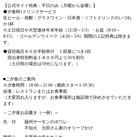
【公式サイト特典：平日のみ（月曜から金曜）】
◆夕食時1ドリンクサービス
生ビール・焼酎・グラスワイン・日本酒・ソフトドリンクのいづれ
か1杯
※土日祝日や大型連休年末年始（12/28～1/3）・お盆（8/10～
8/15）・ゴールデンウイーク（4/28～5/6）期間の上記特典は除きま
す。
◆貸切風呂６０分半額券付 １部屋につき1回
宿泊者特別料金１８００円より50％割引
（土日祭の場合は50分になります。）
■ご夕食のご案内
※夕食時間：18:00～21:00（最終スタート19:30）
会場：レストランまたはお食事処
（大変恐れ入りますが、お食事場所は施設側で決めさせていただき
ます）
～ご夕食お品書き（一例）～
先 付 薩州サーモンのポワレ
不知火 元田さん家のオリーブかけ