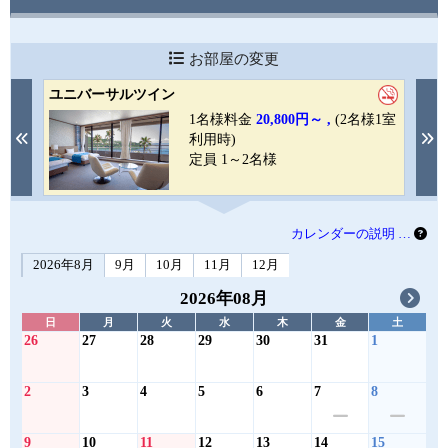
お部屋の変更
ユニバーサルツイン
【
1室
1名様料金
20,800円～ ,
(2名様1室
Previous
N
利用時)
定員 1～2名様
カレンダーの説明 …
2026年8月
9月
10月
11月
12月
2026年08月
日
月
火
水
木
金
土
26
27
28
29
30
31
1
2
3
4
5
6
7
8
9
10
11
12
13
14
15