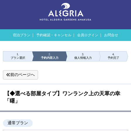
宿泊プラン
予約確認・キャンセル
会員ログイン
お問合せ
1
2
3
4
プラン選択
予約内容入力
個人情報入力
予約完了
前のページへ
【◆選べる部屋タイプ】ワンランク上の天草の幸
「曙」
通常プラン