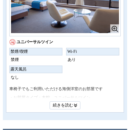
ユニバーサルツイン
禁煙/喫煙
Wi-Fi
禁煙
あり
露天風呂
なし
車椅子でもご利用いただける海側洋室のお部屋です
・お部屋タイプ：本館 ユニバーサルツイン
・面積：56㎡
続きを読む
・定員：2名 シングルベッド（110ｃｍ×195ｃｍ）2台
・ＩＮ 15：00～ OUT ～11：00
・アメニティ：ハンドタオル / バスタオル / シャンプー・リ
ンス / ボディーソープ / 歯ブラシ / 髭そり