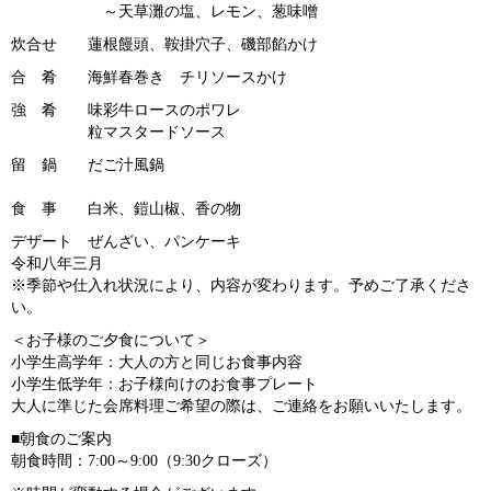
～天草灘の塩、レモン、葱味噌
炊合せ 蓮根饅頭、鞍掛穴子、磯部餡かけ
合 肴 海鮮春巻き チリソースかけ
強 肴 味彩牛ロースのポワレ
粒マスタードソース
留 鍋 だご汁風鍋
食 事 白米、鎧山椒、香の物
デザート ぜんざい、パンケーキ
令和八年三月
※季節や仕入れ状況により、内容が変わります。予めご了承くださ
い。
＜お子様のご夕食について＞
小学生高学年：大人の方と同じお食事内容
小学生低学年：お子様向けのお食事プレート
大人に準じた会席料理ご希望の際は、ご連絡をお願いいたします。
■朝食のご案内
朝食時間：7:00～9:00（9:30クローズ）