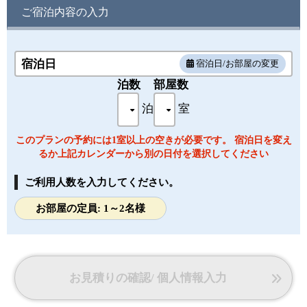
・備品・設備：ドライヤー / 液晶テレビ / 浴衣 / ポット / スリ
ご宿泊内容の入力
ッパ / 温泉洗浄トイレ / 冷蔵庫
※客室内にて多少段差がございます。客室のお湯は温泉では
ございません。予めご了承ください。
宿泊日
宿泊日/お部屋の変更
泊数
部屋数
泊
室
このプランの予約には1室以上の空きが必要です。 宿泊日を変え
るか上記カレンダーから別の日付を選択してください
ご利用人数を入力してください。
お部屋の定員: 1～2名様
お見積りの確認/ 個人情報入力