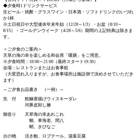
◆夕食時1ドリンクサービス
生ビール・焼酎・グラスワイン・日本酒・ソフトドリンクのいづれ
か1杯
※土日祝日や大型連休年末年始（12/28～1/3）・お盆（8/10～
8/15）・ゴールデンウイーク（4/28～5/6）期間の上記特典は除きま
す。
＜ご夕食のご案内＞
天草の海の幸を楽しめる和会席「曙膳」をご用意。
※夕食時間：18:00～21:00（最終スタート19:30）
会場：レストランまたはお食事処
（大変恐れ入りますが、お食事場所は施設側で決めさせていただき
ます）
～ご夕食お品書き （一例）～
先 付 鮟鱇唐揚げウィスキーダレ
河豚皮卸し膾
御造り 天草海の幸あれこれ
鯛、車海老、間八
蛸、きびなご
台の物 活き鮑、ロブテール、湯葉豆腐