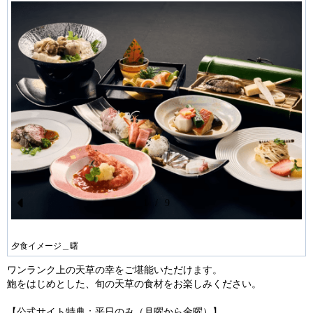
1
/
9
Pr
N
ev
ex
夕食イメージ＿曙
io
t
ワンランク上の天草の幸をご堪能いただけます。
us
鮑をはじめとした、旬の天草の食材をお楽しみください。
【公式サイト特典：平日のみ（月曜から金曜）】