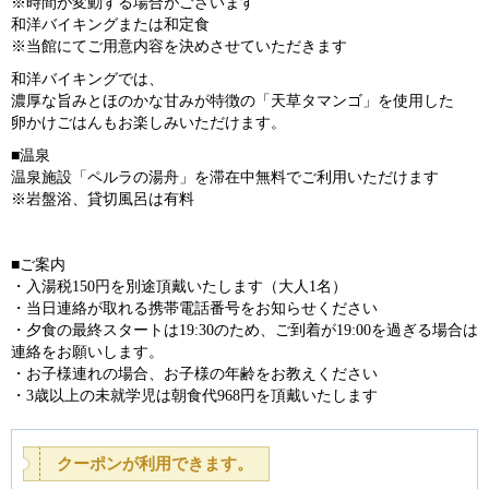
※時間が変動する場合がございます
和洋バイキングまたは和定食
※当館にてご用意内容を決めさせていただきます
和洋バイキングでは、
濃厚な旨みとほのかな甘みが特徴の「天草タマンゴ」を使用した
卵かけごはんもお楽しみいただけます。
■温泉
温泉施設「ペルラの湯舟」を滞在中無料でご利用いただけます
※岩盤浴、貸切風呂は有料
■ご案内
・入湯税150円を別途頂戴いたします（大人1名）
・当日連絡が取れる携帯電話番号をお知らせください
・夕食の最終スタートは19:30のため、ご到着が19:00を過ぎる場合は
連絡をお願いします。
・お子様連れの場合、お子様の年齢をお教えください
・3歳以上の未就学児は朝食代968円を頂戴いたします
クーポンが利用できます。