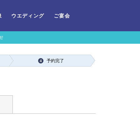
泉
ウエディング
ご宴会
せ
予約完了
4