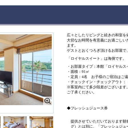
広々としたリビングと続きの和室を
大切なお時間を有意義にお過ごしい
ます。
ゲストとおくつろぎ頂けるお部屋で
「ロイヤルスイート」は海側です。
・お部屋タイプ：本館「ロイヤルス
・面積：91㎡
・定員：4名 お子様のご宿泊はご
・チェックイン・チェックアウト：ＩＮ 1
※客室内にて多少段差がございます
ご了承ください。
◆フレッシュジュース券
提供させていただいております朝
グ）とは別に、「フレッシュジュ