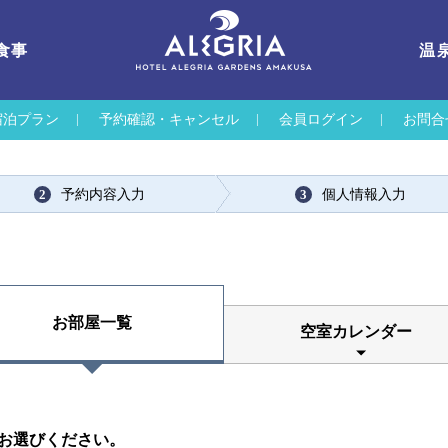
食事
温
宿泊プラン
予約確認・キャンセル
会員ログイン
お問合
予約内容入力
個人情報入力
2
3
お部屋一覧
空室カレンダー
お選びください。