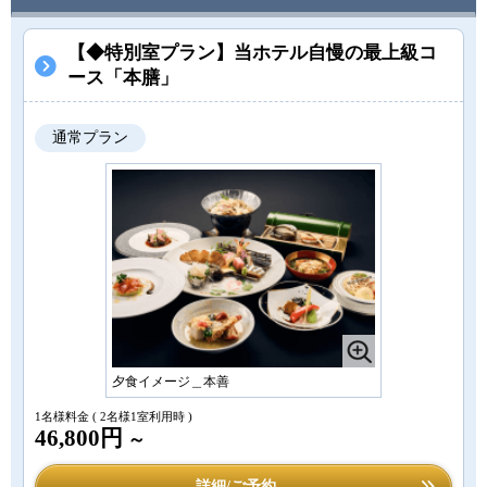
【◆特別室プラン】当ホテル自慢の最上級コ
ース「本膳」
通常プラン
夕食イメージ＿本善
1名様料金
( 2名様1室利用時 )
46,800円
～
詳細/ご予約