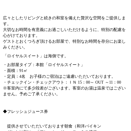
ev
ex
io
t
広々としたリビングと続きの和室を備えた贅沢な空間をご提供しま
us
す。
大切なお時間を有意義にお過ごしいただけるように、特別の配慮を
心がけております。
ゲストとおくつろぎ頂けるお部屋で、特別なお時間を存分にお楽し
みください。
「ロイヤルスイート」は海側です。
・お部屋タイプ：本館「ロイヤルスイート」
・面積：91㎡
・定員：4名 お子様のご宿泊はご遠慮いただいております。
・チェックイン・チェックアウト：ＩＮ 15：00～ OUT ～11：00
※客室内にて多少段差がございます。客室のお湯は温泉ではござい
ません。予めご了承ください。
◆フレッシュジュース券
提供させていただいております朝食（和洋バイキン