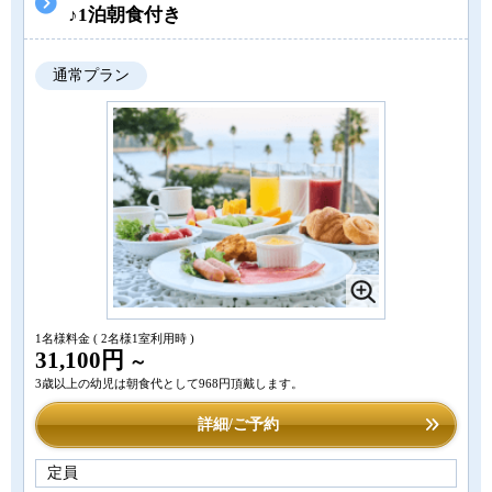
♪1泊朝食付き
通常プラン
1名様料金
( 2名様1室利用時 )
31,100円
～
3歳以上の幼児は朝食代として968円頂戴します。
詳細/ご予約
定員