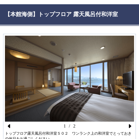
【本館海側】トップフロア 露天風呂付和洋室
1
/
2
Pr
N
トップフロア露天風呂付和洋室５０２ ワンランク上の和洋室でとっておき
の休日をお過ごしください