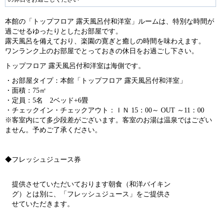
ev
ex
io
t
本館の「トップフロア 露天風呂付和洋室」ルームは、特別な時間が
過ごせるゆったりとしたお部屋です。
us
露天風呂を備えており、楽園の寛ぎと癒しの時間を味わえます。
ワンランク上のお部屋でとっておきの休日をお過ごし下さい。
トップフロア 露天風呂付和洋室は海側です。
・お部屋タイプ：本館「トップフロア 露天風呂付和洋室」
・面積：75㎡
・定員：5名 2ベッド+6畳
・チェックイン・チェックアウト：ＩＮ 15：00～ OUT ～11：00
※客室内にて多少段差がございます。客室のお湯は温泉ではござい
ません。予めご了承ください。
◆フレッシュジュース券
提供させていただいております朝食（和洋バイキン
グ）とは別に、「フレッシュジュース」をご提供さ
せていただきます。