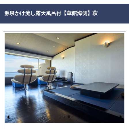
源泉かけ流し露天風呂付【華館海側】萩
1
/
8
Pr
N