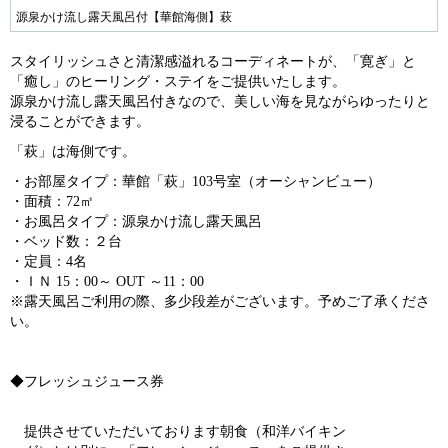
ev
ex
源泉かけ流し露天風呂付【華館海側】萩
io
t
スタイリッシュさと清潔感溢れるコーディネートが、「寛ぎ」と
us
「癒し」のヒーリング・ステイをご提供いたします。
源泉かけ流し露天風呂付きなので、美しい海を見ながらゆったりと
浸ることができます。
「萩」は海側です。
・お部屋タイプ：華館「萩」103号室（オーシャンビュー）
・面積：72㎡
・お風呂タイプ：源泉かけ流し露天風呂
・ベッド数：２台
・定員：4名
・ＩＮ 15：00～ OUT ～11：00
※露天風呂ご利用の際、多少段差がございます。予めご了承くださ
い。
◆フレッシュジュース券
提供させていただいております朝食（和洋バイキン