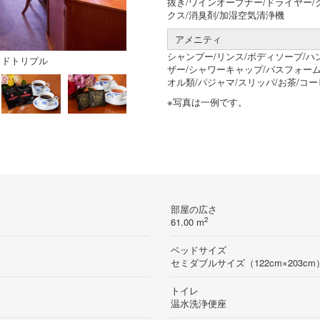
抜き/ワインオープナー/ドライヤー
クス/消臭剤/加湿空気清浄機
アメニティ
シャンプー/リンス/ボディソープ/ハ
イドトリプル
ザー/シャワーキャップ/バスフォーム
オル類/パジャマ/スリッパ/お茶/コ
※写真は一例です。
部屋の広さ
2
61.00 m
ベッドサイズ
セミダブルサイズ（122cm×203cm
トイレ
温水洗浄便座