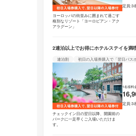
定員
3
ヨーロッパの​街並みに​囲まれて過ごす
格別な​リゾート「ヨーロピアン・アク
アラグーン」
2連泊以上でお得にホテルステイを満
連泊割
初日の入場券購入で「翌日パス
1名様料
16,
定員
3
チェックイン日の翌日以降、開園前の
パークに一足早くご入場いただけま
す。