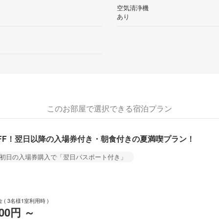
空気清浄機
あり
このお部屋で選択できる宿泊プラン
％OFF！翌日以降の​入場券付き・朝食付きの​夏満喫プラン！
初日の入場券購入で「翌日パスポート付き」
金
( 3名様1室利用時 )
100円
～