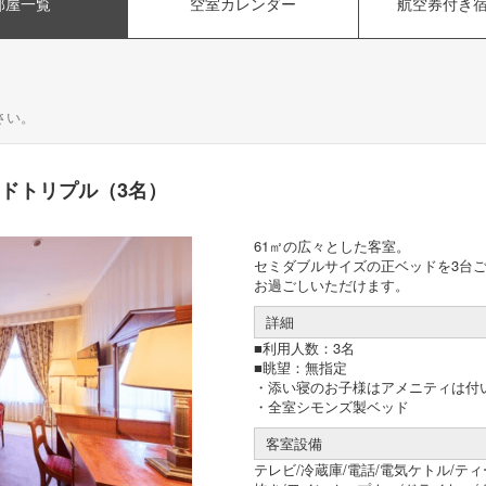
部屋一覧
空室カレンダー
航空券付き
さい。
ドトリプル（3名）
61㎡の広々とした客室。
セミダブルサイズの正ベッドを3台
お過ごしいただけます。
詳細
■利用人数：3名
■眺望：無指定
・添い寝のお子様はアメニティは付
・全室シモンズ製ベッド
客室設備
テレビ/冷蔵庫/電話/電気ケトル/テ