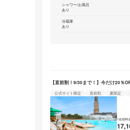
シャワー/お風呂
あり
冷蔵庫
あり
【直前割！​9/30まで！​】今だけ20
公式サイト限定
直前割
夏限定
1名様料
17,