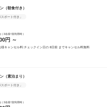
ラン（朝食付き）
パスポート付き」
金
( 3名様1室利用時 )
900円
～
名様
キャンセル料
チェックイン日の 8日前 までキャンセル料無料
ラン（素泊まり）
パスポート付き」
金
( 3名様1室利用時 )