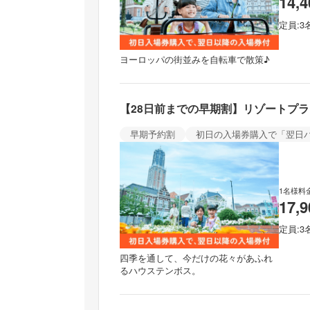
14,
定員
3
ヨーロッパの街並みを自転車で散策♪
【28日前までの早期割】リゾートプ
早期予約割
初日の入場券購入で「翌日
1名様料
17,
定員
3
四季を通して、今だけの花々があふれ
るハウステンボス。