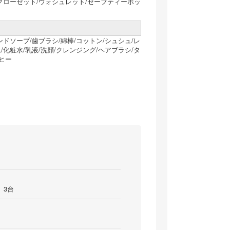
/クローゼット/ウォシュレット/セーフティーボッ
ンドソープ/歯ブラシ/綿棒/コットン/シュシュ/レ
/化粧水/乳液/洗顔/クレンジング/ヘアブラシ/タ
ーヒー
）3台