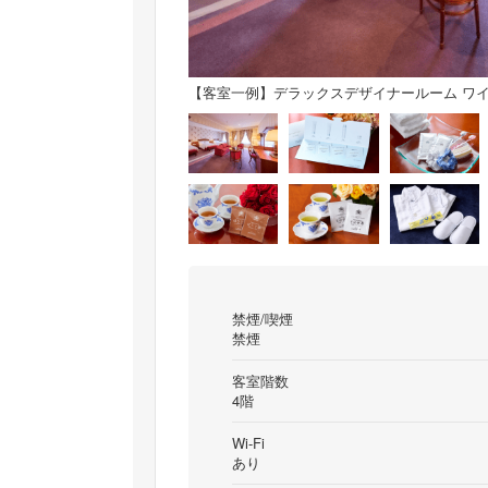
【客室一例】デラックスデザイナールーム ワ
禁煙/喫煙
禁煙
客室階数
4階
Wi-Fi
あり