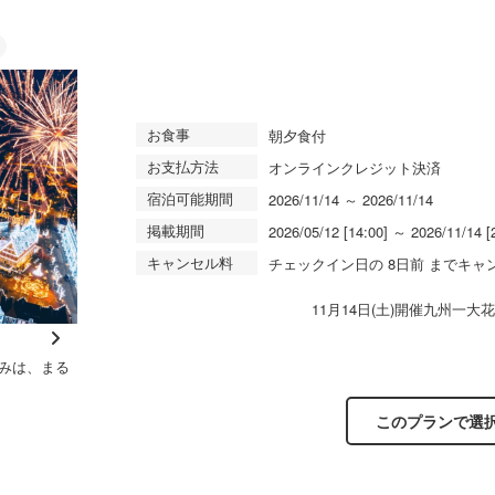
お食事
朝夕食付
お支払方法
オンラインクレジット決済
宿泊可能期間
2026/11/14 ～ 2026/11/14
掲載期間
2026/05/12 [14:00] ～ 2026/11/14 [
キャンセル料
チェックイン日の 8日前 までキャ
11月14日(土)開催九州一
N
みは、まる
夜は幻想的な雰囲気のあるホテル外観
【オ
e
ろえ
xt
このプランで選