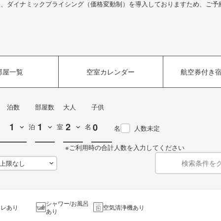
売、ダイナミックプライシング（価格変動制）を導入しておりますため、ご予
部屋一覧
空室カレンダー
航空券付き
泊数
部屋数
大人
子供
泊
室
名
名
人数未定
※ご利用時の合計人数を入力してください
検索条件を
シャワー/お風呂
イレあり
空気清浄機あり
あり