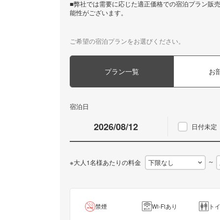
■弊社では需要に応じた適正価格での宿泊プラン販
能性がございます。
ご希望の宿泊プランをお選びください。
プラン一覧
お
宿泊日
日付未定
～
※大人1名様あたりの料金
禁煙
Wi-Fiあり
ト