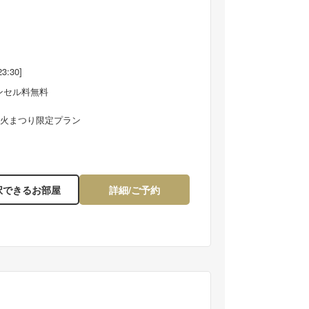
23:30]
ンセル料無料
大花火まつり限定プラン
ープンラウンジ】ドリンクや軽食などを豊富に取りそ
レンガ造りの建物や石
たラウンジでくつろぎのご滞在を。
で中世ヨーロッパのよ
択できるお部屋
詳細/ご予約