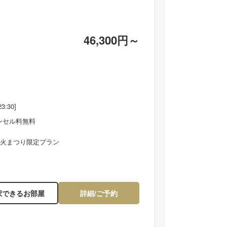
46,300円～
23:30]
ンセル料無料
大花火まつり限定プラン
ープンラウンジ】ドリンクや軽食などを豊富に取りそ
レンガ造りの建物や石
たラウンジでくつろぎのご滞在を。
で中世ヨーロッパのよ
択できるお部屋
詳細/ご予約