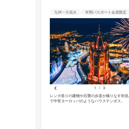
九州一大花火
年間パスポート会員限定
1
/
3
Pr
クや軽食などを豊富に取りそ
レンガ造りの建物や石畳の歩道が織りなす街並
ご滞在を。
で中世ヨーロッパのようなハウステンボス。
e
vi
o
u
s