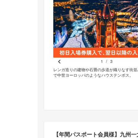
1
/
3
Pr
クや軽食などを豊富に取りそ
レンガ造りの建物や石畳の歩道が織りなす街並
ご滞在を。
で中世ヨーロッパのようなハウステンボス。
e
vi
o
u
s
【年間パスポート会員様】九州一