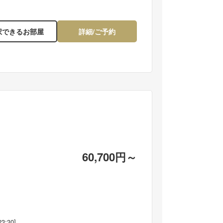
望一例】海側のお部屋から迫力満点の花火をご鑑賞い
レンガ造りの建物や石
けます
で中世ヨーロッパのよ
択できるお部屋
詳細/ご予約
60,700円～
23:30]