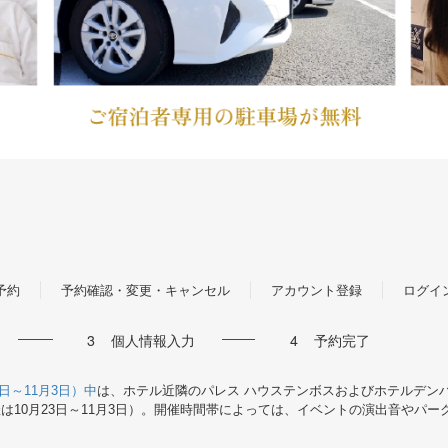
予約
予約確認・変更・キャンセル
アカウント登録
ログイ
3
個人情報入力
4
予約完了
日～
月
日）中
は、ホテル近隣のパレス ハウステンボスおよびホテルデン
11
3
催は
月
日～
月
日）。開催時間帯によっては、イベントの演出音やパー
10
23
11
3
。