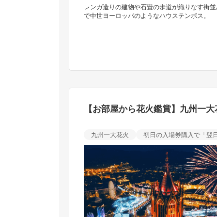
Pr
ら迫力満点の花火をご鑑賞い
レンガ造りの建物や石畳の歩道が織りなす街並
で中世ヨーロッパのようなハウステンボス。
e
vi
o
u
s
【お部屋から花火鑑賞】九州一大
九州一大花火
初日の入場券購入で「翌