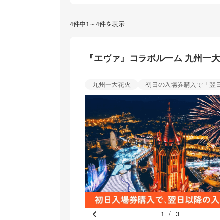
4件中1～4件を表示
『エヴァ』コラボルーム 九州一
九州一大花火
初日の入場券購入で「翌
1
/
3