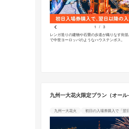
1
/
3
Pr
ら迫力満点の花火をご鑑賞い
レンガ造りの建物や石畳の歩道が織りなす街並
で中世ヨーロッパのようなハウステンボス。
e
vi
o
u
s
九州一大花火限定プラン（オール
九州一大花火
初日の入場券購入で「翌