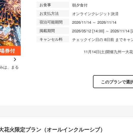
お食事
朝夕食付
お支払方法
オンラインクレジット決済
宿泊可能期間
2026/11/14 ～ 2026/11/14
掲載期間
2026/05/12 [14:00] ～ 2026/11/14 [
キャンセル料
チェックイン日の 8日前 までキャ
11月14日(土)開催九州一
N
みは、まる
夜は幻想的な雰囲気のあるホテル外観
【オ
e
ろえ
xt
このプランで選
大花火限定プラン（オールインクルーシブ）