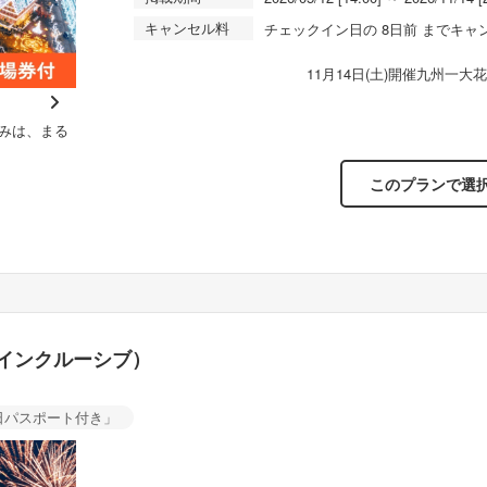
キャンセル料
チェックイン日の 8日前 までキャ
11月14日(土)開催九州一
N
【眺
みは、まる
【眺望一例】海側のお部屋から迫力満点の花火をご鑑賞い
ただ
e
ただけます
xt
このプランで選
インクルーシブ）
日パスポート付き」