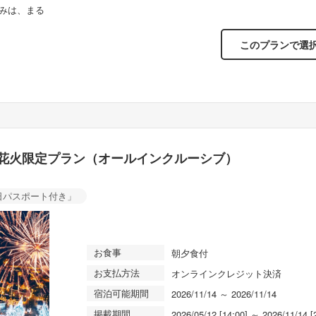
N
みは、まる
NERV佐世保支部職員臨時宿泊専用仕様 ホテルデンハーグ
【眺
e
特別室
ただ
xt
このプランで選
花火限定プラン（オールインクルーシブ）
日パスポート付き」
お食事
朝夕食付
お支払方法
オンラインクレジット決済
宿泊可能期間
2026/11/14 ～ 2026/11/14
掲載期間
2026/05/12 [14:00] ～ 2026/11/14 [