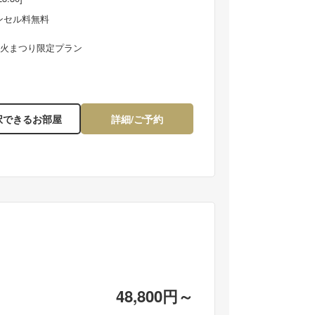
ンセル料無料
大花火まつり限定プラン
望一例】海側のお部屋から迫力満点の花火をご鑑賞い
レンガ造りの建物や石
けます
で中世ヨーロッパのよ
択できるお部屋
詳細/ご予約
48,800円～