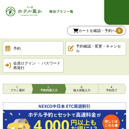
宿泊プラン一覧
カートを確認・予約へ
0
予約確認・変更・キャンセ
予約
ル
会員ログイン ・ パスワード
再発行
1
2
3
4
プラン選択
予約内容入力
個人情報入力
予約完了