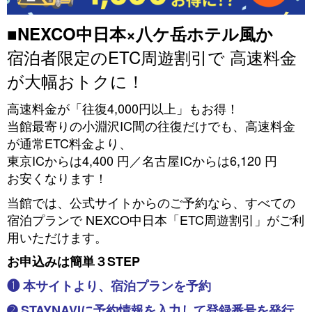
■
NEXCO中日本×八ケ岳ホテル風か
宿泊者限定のETC周遊割引で 高速料金
が大幅おトクに！
高速料金が「往復4,000円以上」もお得！
当館最寄りの小淵沢IC間の往復だけでも、高速料金
が通常ETC料金より、
東京ICからは4,400 円／名古屋ICからは6,120 円
お安くなります！
当館では、公式サイトからのご予約なら、すべての
宿泊プランで NEXCO中日本「ETC周遊割引」がご利
用いただけます。
お申込みは簡単３STEP
❶ 本サイトより、宿泊プランを予約
➋ STAYNAVIに予約情報を入力して登録番号を発行