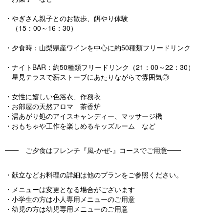
・やぎさん親子とのお散歩、餌やり体験
（15：00～16：30）
・夕食時：山梨県産ワインを中心に約50種類フリードリンク
・ナイトBAR：約50種類フリードリンク（21：00～22：30）
星見テラスで薪ストーブにあたりながらで雰囲気◎
・女性に嬉しい色浴衣、作務衣
・お部屋の天然アロマ 茶香炉
・湯あがり処のアイスキャンディー、マッサージ機
・おもちゃや工作を楽しめるキッズルーム など
━━ ご夕食はフレンチ『風-かぜ-』コースでご用意━━
・献立などお料理の詳細は他のプランをご参照ください。
・メニューは変更となる場合がございます
・小学生の方は小人専用メニューのご用意
・幼児の方は幼児専用メニューのご用意