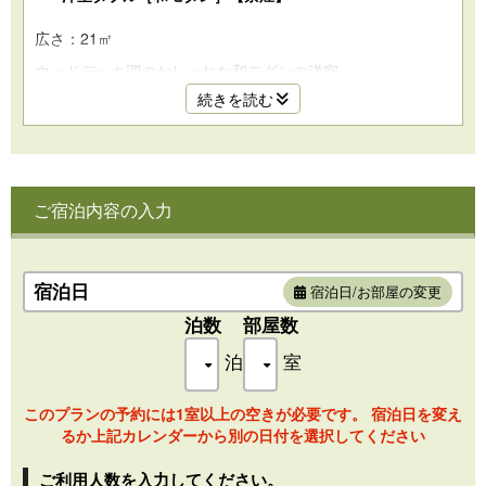
広さ：21㎡
ウッドデッキ調のおしゃれな和モダンの洋室。
ベッドはクイーンサイズ（160センチ）のゆったりサイズ。
続きを読む
カップル、一人旅でのご利用にぴったりのお部屋です。
◆ベッド（160cm×200㎝）1台
◆広さ：21㎡
ご宿泊内容の入力
◆洗浄機能付トイレ・洗面台付き（バスなしの為、大浴場を
ご利用ください）
◆茶香炉をご用意（天然のアロマ、茶葉の香りでの癒し）
◆空気清浄機をご用意
宿泊日
宿泊日/お部屋の変更
泊数
部屋数
泊
室
このプランの予約には1室以上の空きが必要です。 宿泊日を変え
るか上記カレンダーから別の日付を選択してください
ご利用人数を入力してください。