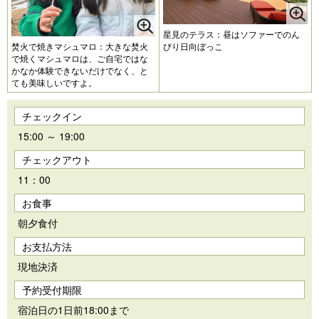
星見のテラス：昼はソファーでのん
焚火で焼きマシュマロ：大きな焚火
びり日向ぼっこ
で焼くマシュマロは、ご自宅ではな
かなか体験できないだけでなく、と
ても美味しいですよ。
チェックイン
15:00 ～ 19:00
チェックアウト
11：00
お食事
朝夕食付
お支払方法
現地決済
予約受付期限
宿泊日の1日前18:00まで