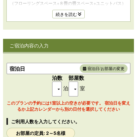
（フローリングスペース+８畳の畳スペース+ユニットバス）
小さなお子様連れご家族に特におすすめ
続きを読む
"2026年冬にリニューアルしたおしゃれなお部屋”
"ユニットバス、電子レンジあり"
靴を脱いで寛げる、段差がないワンフロワの客室。
小さなお子様がハイハイしても安心清潔に
ご宿泊内容の入力
お寛ぎいてだけます。
------------------------
広さ：52平米
宿泊日
宿泊日/お部屋の変更
◇お部屋の特徴◇
泊数
部屋数
・ユニットバス、電子レンジあり
・入口で靴を脱いで寛げるお部屋
泊
室
・段差がないフローリングと畳のワンフロワ
・フローリングスペースにベッド2台（幅120cm）
このプランの予約には1室以上の空きが必要です。 宿泊日を変え
・マットレスはシモンズ製
るか上記カレンダーから別の日付を選択してください
・和室スペースの広さは8畳
・畳スペースは襖で仕切れる
ご利用人数を入力してください。
・天然アロマの茶香炉をご用意
・加湿機能付き空気清浄機をご用意
お部屋の定員: 2～5名様
・お部屋で無料WIFIをご利用いただける