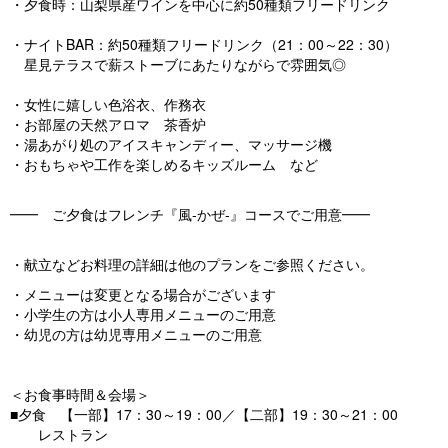
・夕食時：山梨県産ワインを中心に約50種類フリードリンク
・ナイトBAR：約50種類フリードリンク（21：00～22：30）
星見テラスで薪ストーブにあたりながらで雰囲気◎
・女性に嬉しい色浴衣、作務衣
・お部屋の天然アロマ 茶香炉
・湯あがり処のアイスキャンディー、マッサージ機
・おもちゃや工作を楽しめるキッズルーム など
━━ ご夕食はフレンチ『風-かぜ-』コースでご用意━━
・献立などお料理の詳細は他のプランをご参照ください。
・メニューは変更となる場合がございます
・小学生の方は小人専用メニューのご用意
・幼児の方は幼児専用メニューのご用意
＜お食事時間＆会場＞
■夕食 【一部】17：30～19：00／【二部】19：30～21：00
レストラン