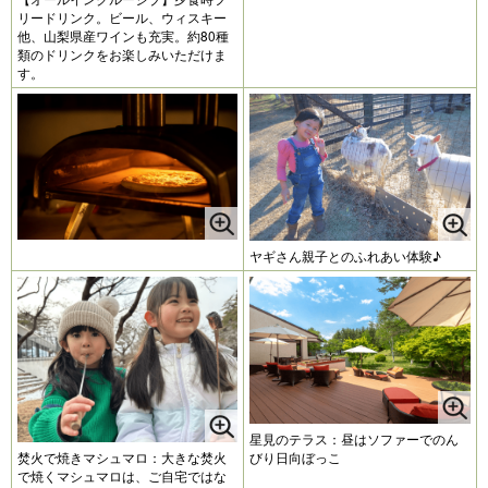
リードリンク。ビール、ウィスキー
他、山梨県産ワインも充実。約80種
類のドリンクをお楽しみいただけま
す。
ヤギさん親子とのふれあい体験♪
星見のテラス：昼はソファーでのん
焚火で焼きマシュマロ：大きな焚火
びり日向ぼっこ
で焼くマシュマロは、ご自宅ではな