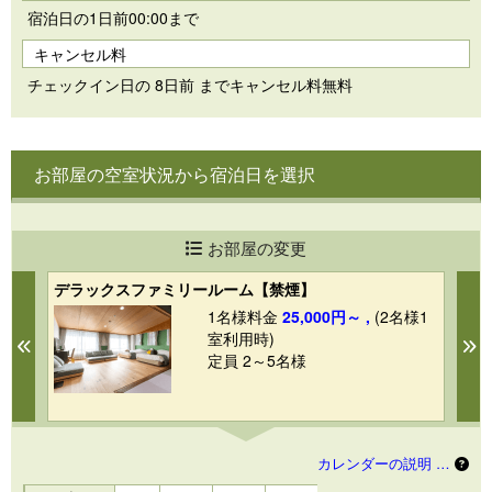
宿泊日の1日前00:00まで
キャンセル料
チェックイン日の 8日前 までキャンセル料無料
お部屋の空室状況から宿泊日を選択
お部屋の変更
デラックスファミリールーム【禁煙】
ハ
1名様料金
25,000円～ ,
(2名様1
1
室利用時)
Previous
N
定員 2～5名様
カレンダーの説明 …