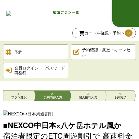
宿泊プラン一覧
カートを確認・予約へ
0
予約確認・変更・キャンセ
予約
ル
会員ログイン ・ パスワード
再発行
1
2
3
4
プラン選択
予約内容入力
個人情報入力
予約完了
■
NEXCO中日本×八ケ岳ホテル風か
宿泊者限定のETC周遊割引で 高速料金