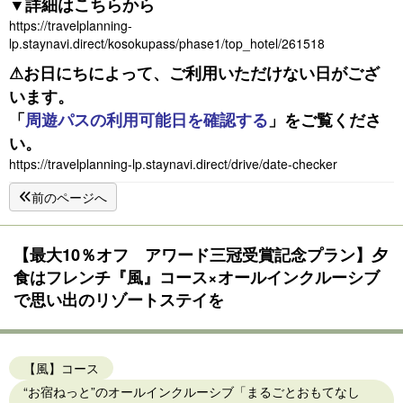
▼詳細は
こちら
から
https://travelplanning-
lp.staynavi.direct/kosokupass/phase1/top_hotel/261518
⚠お日にちによって、ご利用いただけない日がござ
います。
「
周遊パスの利用可能日を確認する
」をご覧くださ
い。
https://travelplanning-lp.staynavi.direct/drive/date-checker
前のページへ
【最大10％オフ アワード三冠受賞記念プラン】夕
食はフレンチ『風』コース×オールインクルーシブ
で思い出のリゾートステイを
【風】コース
“お宿ねっと”のオールインクルーシブ「まるごとおもてなし