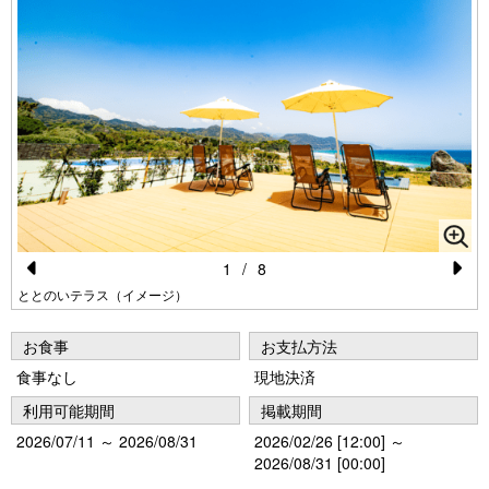
1
/
8
Pr
N
ととのいテラス（イメージ）
e
e
お食事
お支払方法
vi
xt
食事なし
現地決済
o
利用可能期間
掲載期間
u
2026/07/11 ～ 2026/08/31
2026/02/26 [12:00] ～
s
2026/08/31 [00:00]