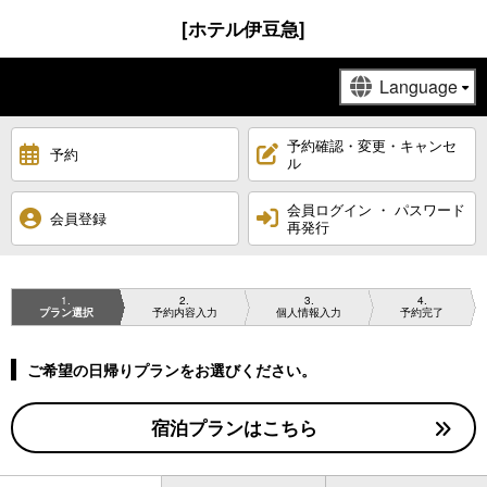
[ホテル伊豆急]
予約確認・変更・キャンセ
予約
ル
会員ログイン ・ パスワード
会員登録
再発行
1
2
3
4
プラン選択
予約内容入力
個人情報入力
予約完了
ご希望の日帰りプランをお選びください。
宿泊プランはこちら