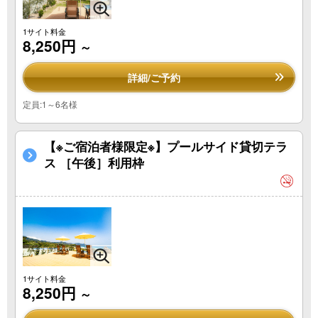
1サイト料金
8,250円
～
詳細/ご予約
定員:1～6名様
【※ご宿泊者様限定※】プールサイド貸切テラ
ス ［午後］利用枠
1サイト料金
8,250円
～