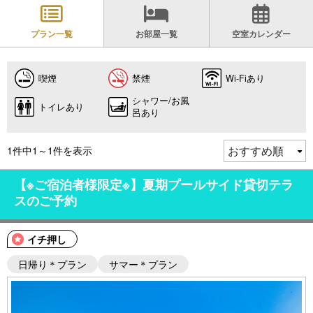
プラン一覧
お部屋一覧
空室カレンダー
喫煙
禁煙
Wi-Fiあり
シャワー/お風
トイレあり
呂あり
1件中1～1件を表示
【※ご宿泊者様限定※】夏期プールサイド貸切テラ
スのご予約
イチ押し
日帰り＊プラン
サマー＊プラン