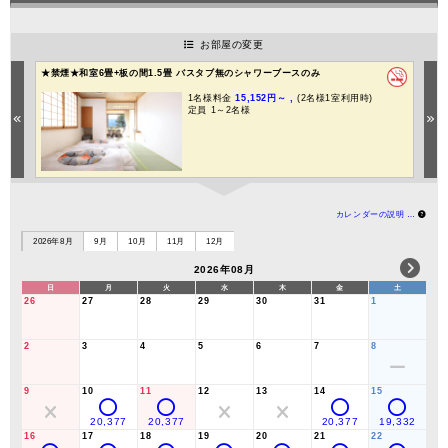
お部屋の変更
★禁煙★和室6畳+板の間1.5畳 バスタブ無のシャワーブースのみ
1名様料金
15,152円～ ,
(2名様1室利用時)
定員 1～2名様
Previous
Ne
カレンダーの説明 …
2026年8月
9月
10月
11月
12月
2026年08月
日
月
火
水
木
金
土
26
27
28
29
30
31
1
2
3
4
5
6
7
8
9
10
11
12
13
14
15
20,377
20,377
20,377
19,332
16
17
18
19
20
21
22