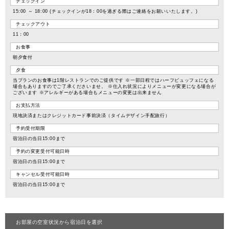
チェックイン
15:00 ～ 18:00 (チェックインが18：00を過ぎる際はご連絡をお願いいたします。)
チェックアウト
11：00
お食事
朝夕食付
夕食
当プランのお食事は1階レストランでのご提供です ※一部日程ではハーフビュッフェになる
場合もありますのでご了承くださいませ。 ※仕入れ状況によりメニューが変更になる場合が
ございます ※アレルギーがある場合もメニューの変更は出来ません
お支払方法
現地決済またはクレジットカード事前決済（タイムデザイン手配旅行）
予約受付期限
宿泊日の当日15:00まで
予約の変更受付可能日時
宿泊日の当日15:00まで
キャンセル受付可能日時
宿泊日の当日15:00まで
お部屋の空室状況から宿泊日を選択