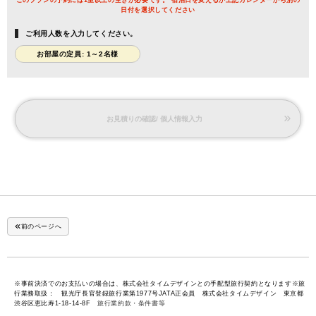
日付を選択してください
ご利用人数を入力してください。
お部屋の定員: 1～2名様
お見積りの確認/ 個人情報入力
前のページへ
※事前決済でのお支払いの場合は、株式会社タイムデザインとの手配型旅行契約となります※旅
行業務取扱： 観光庁長官登録旅行業第1977号JATA正会員 株式会社タイムデザイン 東京都
渋谷区恵比寿1-18-14-8F
旅行業約款・条件書等