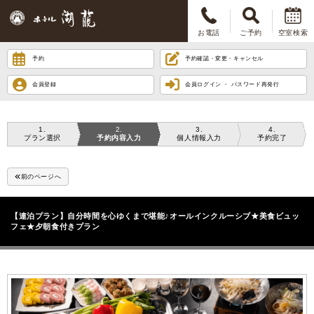
お電話
ご予約
空室検索
予約
予約確認・変更・キャンセル
会員登録
会員ログイン ・ パスワード再発行
1
2
3
4
プラン選択
予約内容入力
個人情報入力
予約完了
前のページへ
【連泊プラン】自分時間を心ゆくまで堪能♪オールインクルーシブ★美食ビュッ
フェ★夕朝食付きプラン