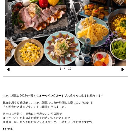
1
/
10
Pr
N
e
e
vi
xt
ホテル湖龍は2024年4月から
オールインクルーシブスタイル
に生まれ変わります
o
観光を思う存分堪能し、ホテル湖龍での自分時間もお楽しみいただける
『夕朝食付き連泊プラン』をご用意いたしました。
u
富士山に程近く、観光にも便利なここ河口湖で
ゆったりとした非日常の時間をお過ごしくださいませ
s
従業員一同、皆さまにお会いできますこと、心待ちにしております(^^♪
■お食事