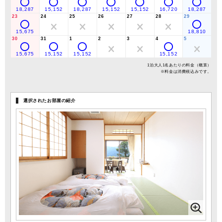
18,287
15,152
18,287
15,152
15,152
16,720
18,287
23
24
25
26
27
28
29
15,675
18,810
30
31
1
2
3
4
5
15,675
15,152
15,152
15,152
1泊大人1名あたりの料金（概算）
※料金は消費税込みです。
選択されたお部屋の紹介