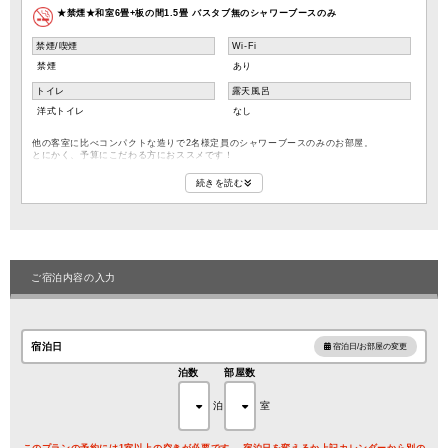
★禁煙★和室6畳+板の間1.5畳 バスタブ無のシャワーブースのみ
禁煙/喫煙
Wi-Fi
禁煙
あり
トイレ
露天風呂
洋式トイレ
なし
他の客室に比べコンパクトな造りで2名様定員のシャワーブースのみのお部屋。
とにかく、予算にこだわる方におススメです！
≪設備≫
続きを読む
シャワーブース/トイレ（ウォシュレット付き）/洗面
液晶テレビ（22～26Ｖ）/冷暖房/コタツ（ハイタイプ※キャスター付きイスあり）
※このお部屋には、ユニットバスは付いておりません。
≪アメニティー≫
浴衣・半纏/バスタオル/フェイスタオル
歯ブラシ/
ご宿泊内容の入力
≪館内設備≫
大浴場『白糸』（打たせ湯、歩行浴を備えた温泉大浴場）/
庭園露天風呂/展望露天風呂『芳華の湯』（河口湖を望めます）/
貸切風呂（45分 3,300円にてご利用可能です）/キッズコーナー/売店/
自動販売機/ハーブ・ローズガーデン（100種類のバラ、ラベンダー等が楽しめます）
宿泊日
宿泊日/お部屋の変更
※全館禁煙（喫煙をご希望の方は、1Fロビーにある喫煙ブースをご利用下さい）
泊数
部屋数
泊
室
このプランの予約には1室以上の空きが必要です。 宿泊日を変えるか上記カレンダーから別の