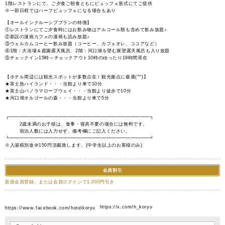
1階レストランにて、ご夕食ご朝食ともにビュッフェ形式にてご提供
※一部日程ではハーフビュッフェになる場合もあり
【オールインクルーシブプランの特徴】
①レストランにてご夕食時にはお飲み物はアルコール類も含めて飲み放題♪
②新設の漫画カフェの漫画も読み放題♪
③ウェルカムコーヒー飲み放題（コーヒー、カフェオレ、ココアなど）
④1階：大浴場＆庭園露天風呂、2階：河口湖を望む展望露天風呂も入り放題
⑤チェックイン15時～チェックアウト10時のゆったり19時間滞在
【ホテル周辺には観光スポットが多数点在！観光拠点に最適(^^)】
★富士急ハイランド・・・当館より車で10分
★富士山パノラマロープウェイ・・・当館より徒歩で10分
★河口湖オルゴールの森・・・当館より車で5分
┏━━━━━━━━━━━━━━━━━━━━━━━━━━━━━┓
2歳未満のお子様は、食事・寝具不要の場合には無料です。
宿泊人数には入力せず、備考欄にご記入ください。
┗━━━━━━━━━━━━━━━━━━━━━━━━━━━━━┛
※入湯税別途＠150円頂戴致します。(中学生以上のお客様のみ)
会員割引
新規会員登録、または会員ログインで1,000円引き
https://x.com/h_koryu
https://www.facebook.com/hotelkoryu