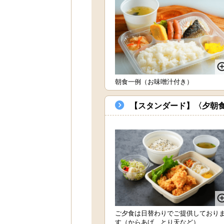
朝食一例（お味噌汁付き）
【スタンダード】〈夕朝
ご夕食は日替わりでご提供しており
す（からあげ、とり天など）