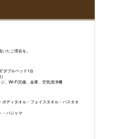
着いたご滞在を。
製”ダブルベッド1台
能）
、Wi-Fi完備、金庫、空気清浄機
・ボディタオル・フェイスタオル・バスタオ
ト・パジャマ