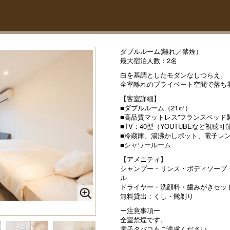
ダブルルーム(離れ／禁煙）
最大宿泊人数：2名
白を基調としたモダンなしつらえ。
全室離れのプライベート空間で落ち
【客室詳細】
■ダブルルーム（21㎡）
■高品質マットレス”フランスベッド
■TV：40型（YOUTUBEなど視聴可
■冷蔵庫、湯沸かしポット、電子レンジ
■シャワールーム
【アメニティ】
シャンプー・リンス・ボディソープ
ル
ドライヤー・洗顔料・歯みがきセッ
無料貸出：くし・髭剃り
ー注意事項ー
全室禁煙です。
電子タバコもご遠慮ください。