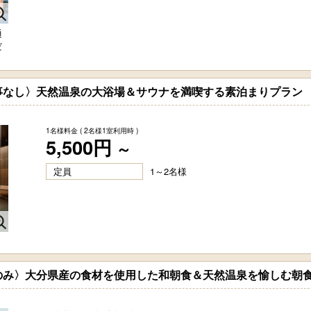
通
だ
事なし〉天然温泉の大浴場＆サウナを満喫する素泊まりプラン
1名様料金
( 2名様1室利用時 )
5,500円
～
定員
1～2名様
のみ〉大分県産の食材を使用した和朝食＆天然温泉を愉しむ朝