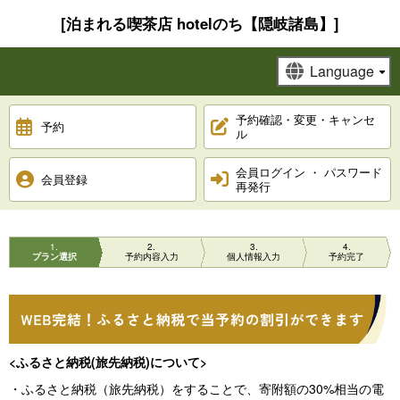
[泊まれる喫茶店 hotelのち【隠岐諸島】]
予約確認・変更・キャンセ
予約
ル
会員ログイン ・ パスワード
会員登録
再発行
1
2
3
4
プラン選択
予約内容入力
個人情報入力
予約完了
<ふるさと納税(旅先納税)について>
・ふるさと納税（旅先納税）をすることで、寄附額の30%相当の電