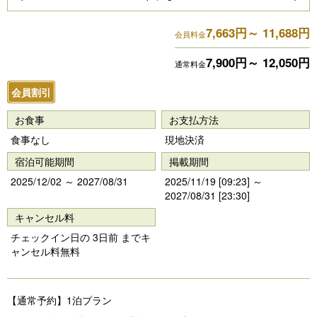
Pr
N
7,663円～ 11,688円
e
e
会員料金
vi
xt
7,900円～ 12,050円
通常料金
o
会員割引
u
s
お食事
お支払方法
食事なし
現地決済
宿泊可能期間
掲載期間
2025/12/02 ～ 2027/08/31
2025/11/19 [09:23] ～
2027/08/31 [23:30]
キャンセル料
チェックイン日の 3日前 までキ
ャンセル料無料
【通常予約】1泊プラン