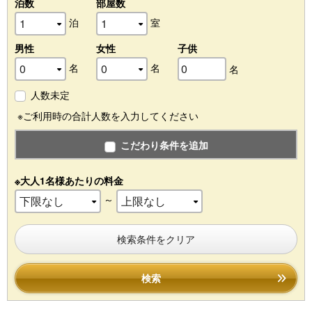
泊数
部屋数
泊
室
男性
女性
子供
名
名
名
人数未定
※ご利用時の合計人数を入力してください
こだわり条件を追加
※大人1名様あたりの料金
～
検索条件をクリア
検索