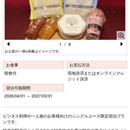
1
/
8
Pr
N
お土産の一例※画像はイメージです。
e
e
お食事
お支払方法
vi
xt
朝食付
現地決済またはオンラインクレ
o
ジット決済
u
宿泊可能期間
s
2026/04/01 ～ 2027/03/31
ビジネス利用や一人旅のお客様向けのシングルユース限定宿泊プラ
ンです。