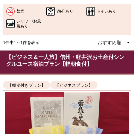
禁煙
Wi-Fiあり
トイレあり
シャワー/お風
呂あり
1件中1～1件を表示
【ビジネス＆一人旅】信州・軽井沢お土産付シン
グルユース宿泊プラン【軽朝食付】
【朝食付きプラン】
【ビジネスプラン】