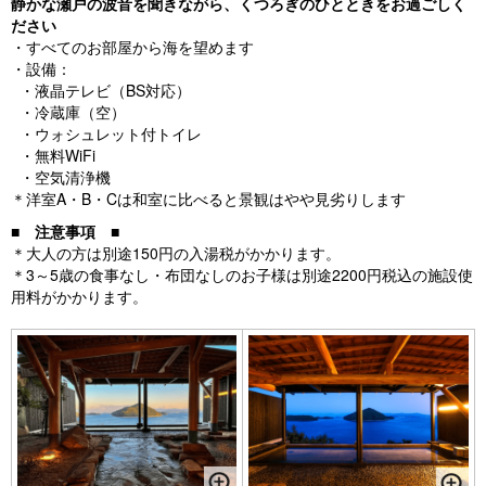
静かな瀬戸の波音を聞きながら、くつろぎのひとときをお過ごしく
ださい
・すべてのお部屋から海を望めます
・設備：
・液晶テレビ（BS対応）
・冷蔵庫（空）
・ウォシュレット付トイレ
・無料WiFi
・空気清浄機
＊洋室A・B・Cは和室に比べると景観はやや見劣りします
■
注意事項
■
＊大人の方は別途150円の入湯税がかかります。
＊3～5歳の食事なし・布団なしのお子様は別途2200円税込の施設使
用料がかかります。