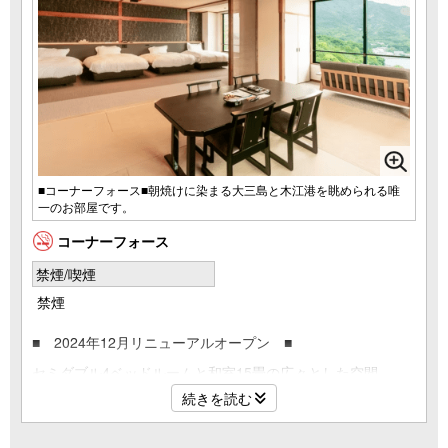
■コーナーフォース■朝焼けに染まる大三島と木江港を眺められる唯
一のお部屋です。
コーナーフォース
禁煙/喫煙
禁煙
■ 2024年12月リニューアルオープン ■
セミダブル4ベッドルームと和室15畳の広々とした空間。
3階東側の角部屋、朝焼けに染まる大三島と木江港を眺めら
続きを読む
れる唯一の部屋。
定員6名まで