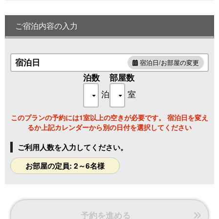
間取り 和室15畳+洋室4ベッド（シモンズ セミダブル）
バス・トイレ 有り（セパレート）トイレ2箇所
ご宿泊内容の入力
その他 禁煙
広々したお部屋は大人数でも快適に過ごせます。
ReFaドライヤー、パナソニックナノケア ヘアアイロンなど
女性に嬉しい設備も充実しています。
宿泊日
宿泊日/お部屋の変更
泊数
部屋数
泊
室
このプランの予約には1室以上の空きが必要です。 宿泊日を変え
るか上記カレンダーから別の日付を選択してください
ご利用人数を入力してください。
お部屋の定員: 2～6名様
予約を進める