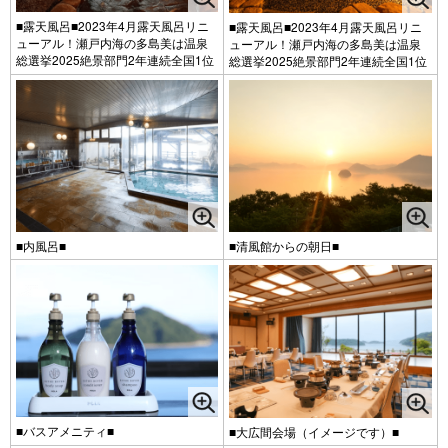
■露天風呂■2023年4月露天風呂リニ
■露天風呂■2023年4月露天風呂リニ
ューアル！瀬戸内海の多島美は温泉
ューアル！瀬戸内海の多島美は温泉
総選挙2025絶景部門2年連続全国1位
総選挙2025絶景部門2年連続全国1位
■内風呂■
■清風館からの朝日■
■バスアメニティ■
■大広間会場（イメージです）■