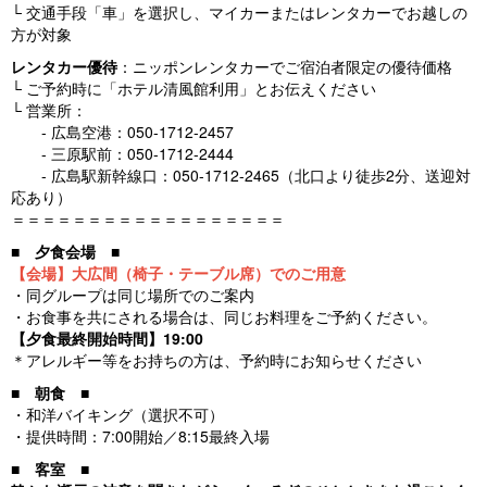
└ 交通手段「車」を選択し、マイカーまたはレンタカーでお越しの
方が対象
レンタカー優待
：ニッポンレンタカーでご宿泊者限定の優待価格
└ ご予約時に「ホテル清風館利用」とお伝えください
└ 営業所：
- 広島空港：050-1712-2457
- 三原駅前：050-1712-2444
- 広島駅新幹線口：050-1712-2465（北口より徒歩2分、送迎対
応あり）
＝＝＝＝＝＝＝＝＝＝＝＝＝＝＝＝＝＝
■
夕食会場
■
【会場】大広間（椅子・テーブル席）でのご用意
・同グループは同じ場所でのご案内
・お食事を共にされる場合は、同じお料理をご予約ください。
【夕食最終開始時間】19:00
＊アレルギー等をお持ちの方は、予約時にお知らせください
■
朝食
■
・和洋バイキング（選択不可）
・提供時間：7:00開始／8:15最終入場
■
客室
■