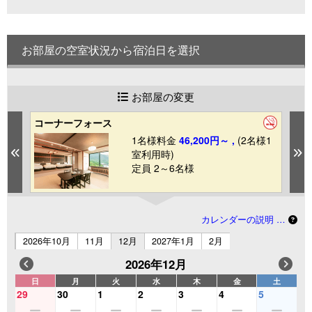
お部屋の空室状況から宿泊日を選択
お部屋の変更
コーナーフォース
和
1
1名様料金
46,200円～ ,
(2名様1
Previous
N
室利用時)
定員 2～6名様
カレンダーの説明 …
2026年10月
11月
12月
2027年1月
2月
2026年12月
日
月
火
水
木
金
土
29
30
1
2
3
4
5