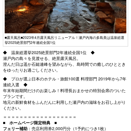
■露天風呂■2023年4月露天風呂リニューアル！瀬戸内海の多島美は温泉総選
挙2025絶景部門2年連続全国1位
◆ 温泉総選挙2025絶景部門2年連続全国1位 ◆
瀬戸内の島々を見渡せる、絶景露天風呂。
澄んだ日は遥か石鎚連峰を望みながら、島時間での癒しのひととき
をゆったりお過ごしください。
◆ プロが選ぶ日本のホテル・旅館100選 料理部門 2019年から7年
連続入選 ◆
年末年始期間だけのお楽しみ！料理長おまかせの特別会席のついた
プランです。
地元の新鮮食材をふんだんに利用した瀬戸内の滋味をお召し上がり
ください。
＝＝＝＝＝＝＝＝＝＝＝＝＝＝＝＝＝＝
■
ホームページ限定特典
■
フェリー補助
：売店利用券2,000円分（1予約につき1枚）