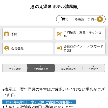
[きのえ温泉 ホテル清風館]
カートを確認・予約へ
0
予約確認・変更・キャンセ
予約
ル
会員ログイン ・ パスワード
会員登録
再発行
1
2
3
4
プラン選択
予約内容入力
個人情報入力
予約完了
※表示上、翌年同月の空室はご確認いただけない場合がござ
います。
2026年4月1日（水）以降 ご宿泊のお客様へ
1人あたり宿泊税200円が別途かかります。