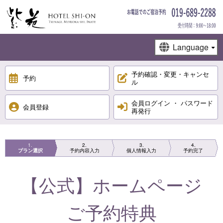
予約確認・変更・キャンセ
予約
ル
会員ログイン ・ パスワード
会員登録
再発行
1
2
3
4
プラン選択
予約内容入力
個人情報入力
予約完了
【公式】ホームページ
ご予約特典