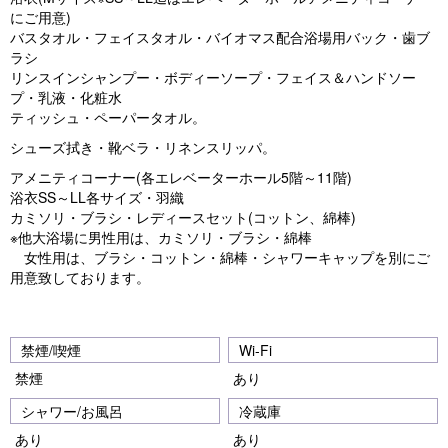
にご用意)
バスタオル・フェイスタオル・バイオマス配合浴場用バック・歯ブ
ラシ
リンスインシャンプー・ボディーソープ・フェイス＆ハンドソー
プ・乳液・化粧水
ティッシュ・ペーパータオル。
シューズ拭き・靴ベラ・リネンスリッパ。
アメニティコーナー(各エレベーターホール5階～11階)
浴衣SS～LL各サイズ・羽織
カミソリ・ブラシ・レディースセット(コットン、綿棒)
※他大浴場に男性用は、カミソリ・ブラシ・綿棒
女性用は、ブラシ・コットン・綿棒・シャワーキャップを別にご
用意致しております。
禁煙/喫煙
Wi-Fi
禁煙
あり
シャワー/お風呂
冷蔵庫
あり
あり