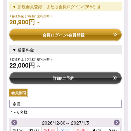
▼ 新規会員登録、または会員ログインで5%引き
1名様料金
( 3名様1室利用時 )
20,900円
～
会員ログイン/会員登録
▼ 通常料金
1名様料金
( 3名様1室利用時 )
22,000円
～
詳細/ご予約
会員割引
定員
1～6名様
2026/12/30～ 2027/1/5
30
31
1/1
2
3
4
5
(水)
(木)
(金)
(土)
(日)
(月)
(火)