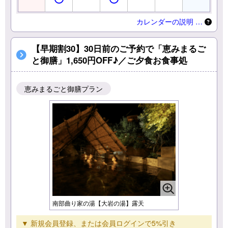
カレンダーの説明 …
【早期割30】30日前のご予約で「恵みまるご
と御膳」1,650円OFF♪／ご夕食お食事処
恵みまるごと御膳プラン
南部曲り家の湯【大岩の湯】露天
▼ 新規会員登録、または会員ログインで5%引き