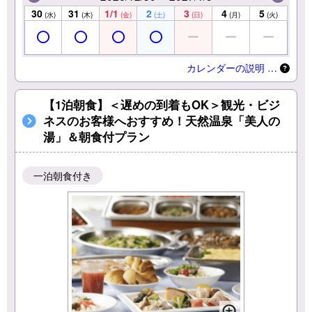
30
31
1/1
2
3
4
5
(水)
(木)
(金)
(土)
(日)
(月)
(火)
カレンダーの説明 …
【1泊朝食】＜遅めの到着もOK＞観光・ビジ
ネスのお客様へおすすめ！天然温泉「美人の
湯」＆朝食付プラン
一泊朝食付き