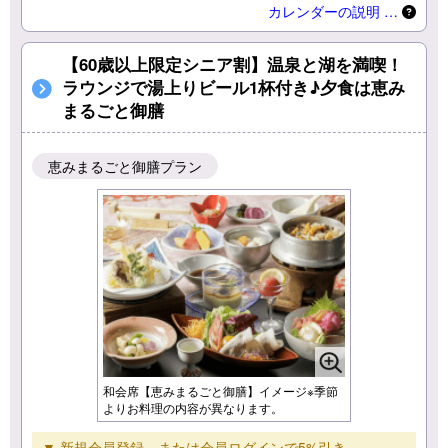
カレンダーの説明 …
【60歳以上限定シニア割】温泉と湖を満喫！
ラウンジで湯上りビール1杯付き♪夕食は恵み
まるごと御膳
恵みまるごと御膳プラン
和会席【恵みまるごと御膳】イメージ※季節
よりお料理の内容が異なります。
▼ 新規会員登録、または会員ログインで5%引き