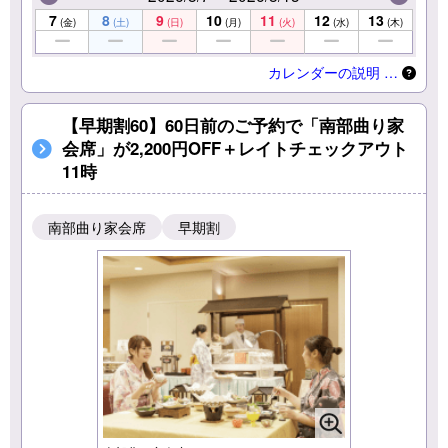
7
8
9
10
11
12
13
(金)
(土)
(日)
(月)
(火)
(水)
(木)
カレンダーの説明 …
【早期割60】60日前のご予約で「南部曲り家
会席」が2,200円OFF＋レイトチェックアウト
11時
南部曲り家会席
早期割