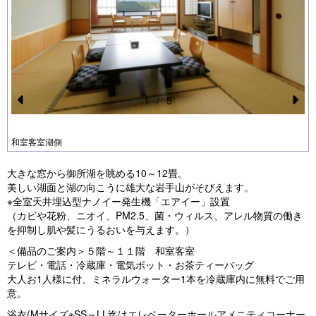
1
/
5
Pr
N
e
e
和室客室湖側
vi
xt
大きな窓から御所湖を眺める10～12畳。
o
美しい湖面と湖の向こうに雄大な岩手山がそびえます。
u
※全室天井埋込型ナノイー発生機「エアイー」設置
（カビや花粉、ニオイ、PM2.5、菌・ウィルス、アレル物質の働き
s
を抑制し肌や髪にうるおいを与えます。）
＜備品のご案内＞５階～１１階 和室客室
テレビ・電話・冷蔵庫・電気ポット・お茶ティーバッグ
大人お1人様に付、ミネラルウォーター1本を冷蔵庫内に無料でご用
意。
浴衣(Mサイズ※SS～LL迄はエレベーターホールアメニティコーナー