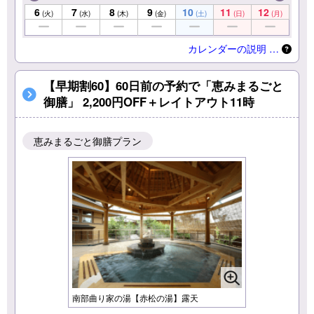
6
7
8
9
10
11
12
(火)
(水)
(木)
(金)
(土)
(日)
(月)
カレンダーの説明 …
【早期割60】60日前の予約で「恵みまるごと
御膳」 2,200円OFF＋レイトアウト11時
恵みまるごと御膳プラン
南部曲り家の湯【赤松の湯】露天