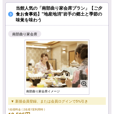
当館人気の「南部曲り家会席プラン」【ご夕
食お食事処】"地産地消"岩手の郷土と季節の
味覚を味わう
南部曲り家会席
南部曲り家会席イメージ
▼ 新規会員登録、または会員ログインで5%引き
1名様料金
( 2名様1室利用時 )