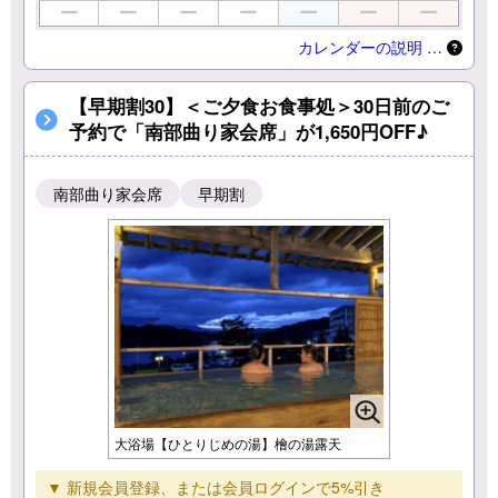
カレンダーの説明 …
【早期割30】＜ご夕食お食事処＞30日前のご
予約で「南部曲り家会席」が1,650円OFF♪
南部曲り家会席
早期割
大浴場【ひとりじめの湯】檜の湯露天
▼ 新規会員登録、または会員ログインで5%引き