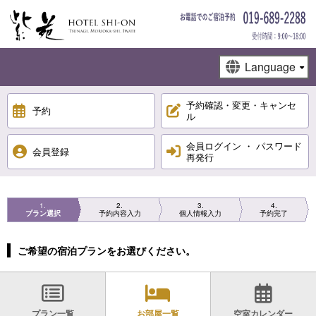
予約確認・変更・キャンセ
予約
ル
会員ログイン ・ パスワード
会員登録
再発行
1
2
3
4
プラン選択
予約内容入力
個人情報入力
予約完了
ご希望の宿泊プランをお選びください。
プラン一覧
お部屋一覧
空室カレンダー