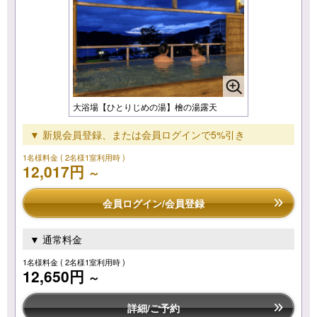
大浴場【ひとりじめの湯】檜の湯露天
▼ 新規会員登録、または会員ログインで5%引き
1名様料金
( 2名様1室利用時 )
12,017円
～
会員ログイン/会員登録
▼ 通常料金
1名様料金
( 2名様1室利用時 )
12,650円
～
詳細/ご予約