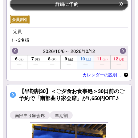
詳細/ご予約
会員割引
定員
1～2名様
2026/10/6～ 2026/10/12
6
7
8
9
10
11
12
(火)
(水)
(木)
(金)
(土)
(日)
(月)
カレンダーの説明 …
【早期割30】＜ご夕食お食事処＞30日前のご
予約で「南部曲り家会席」が1,650円OFF♪
南部曲り家会席
早期割