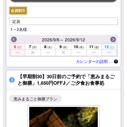
会員割引
定員
1～2名様
2026/9/6～ 2026/9/12
6
7
8
9
10
11
12
(日)
(月)
(火)
(水)
(木)
(金)
(土)
カレンダーの説明 …
【早期割30】30日前のご予約で「恵みまるご
と御膳」1,650円OFF♪／ご夕食お食事処
恵みまるごと御膳プラン