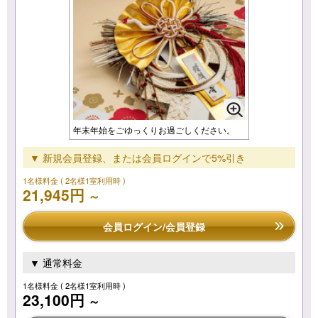
年末年始をごゆっくりお過ごしください。
▼ 新規会員登録、または会員ログインで5%引き
1名様料金
( 2名様1室利用時 )
21,945円
～
会員ログイン/会員登録
▼ 通常料金
1名様料金
( 2名様1室利用時 )
23,100円
～