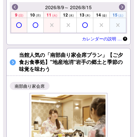
2026/8/9～ 2026/8/15
9
10
11
12
13
14
15
(日)
(月)
(火)
(水)
(木)
(金)
(土)
カレンダーの説明 …
当館人気の「南部曲り家会席プラン」【ご夕
食お食事処】"地産地消"岩手の郷土と季節の
味覚を味わう
南部曲り家会席