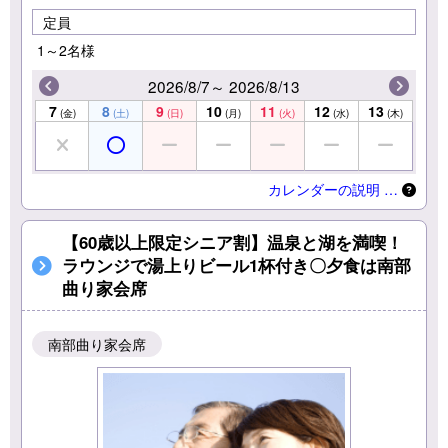
定員
1～2名様
2026/8/7～ 2026/8/13
7
8
9
10
11
12
13
(金)
(土)
(日)
(月)
(火)
(水)
(木)
カレンダーの説明 …
【60歳以上限定シニア割】温泉と湖を満喫！
ラウンジで湯上りビール1杯付き〇夕食は南部
曲り家会席
南部曲り家会席