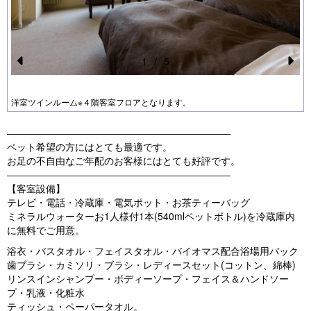
1
/
5
Pr
N
e
e
洋室ツインルーム※４階客室フロアとなります。
vi
xt
―――――――――――――――――――――――
o
ベット希望の方にはとても最適です。
u
お足の不自由なご年配のお客様にはとても好評です。
―――――――――――――――――――――――
s
【客室設備】
テレビ・電話・冷蔵庫・電気ポット・お茶ティーバッグ
ミネラルウォーターお1人様付1本(540mlペットボトル)を冷蔵庫内
に無料でご用意。
浴衣・バスタオル・フェイスタオル・バイオマス配合浴場用バック
歯ブラシ・カミソリ・ブラシ・レディースセット(コットン、綿棒)
リンスインシャンプー・ボディーソープ・フェイス＆ハンドソー
プ・乳液・化粧水
ティッシュ・ペーパータオル。