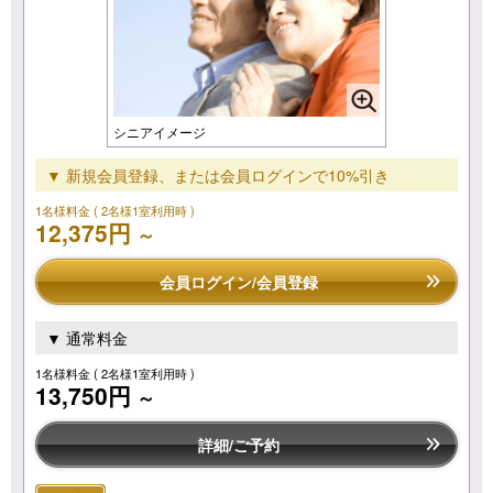
シニアイメージ
▼ 新規会員登録、または会員ログインで10%引き
1名様料金
( 2名様1室利用時 )
12,375円
～
会員ログイン/会員登録
▼ 通常料金
1名様料金
( 2名様1室利用時 )
13,750円
～
詳細/ご予約