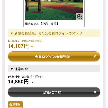
周辺観光地【小岩井農場】
▼ 新規会員登録、または会員ログインで5%引き
1名様料金
( 2名様1室利用時 )
14,107円
～
会員ログイン/会員登録
▼ 通常料金
1名様料金
( 2名様1室利用時 )
14,850円
～
詳細/ご予約
会員割引