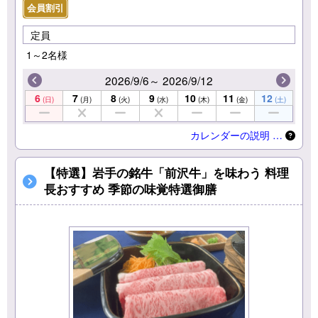
会員割引
定員
1～2名様
2026/9/6～ 2026/9/12
6
7
8
9
10
11
12
(日)
(月)
(火)
(水)
(木)
(金)
(土)
カレンダーの説明 …
【特選】岩手の銘牛「前沢牛」を味わう 料理
長おすすめ 季節の味覚特選御膳