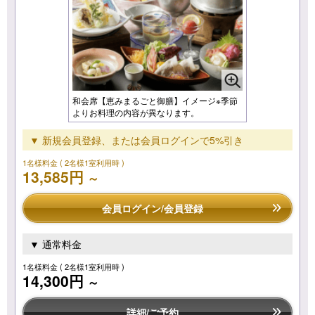
和会席【恵みまるごと御膳】イメージ※季節
よりお料理の内容が異なります。
▼ 新規会員登録、または会員ログインで5%引き
1名様料金
( 2名様1室利用時 )
13,585円
～
会員ログイン/会員登録
▼ 通常料金
1名様料金
( 2名様1室利用時 )
14,300円
～
詳細/ご予約