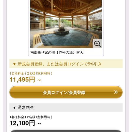
南部曲り家の湯【赤松の湯】露天
▼ 新規会員登録、または会員ログインで5%引き
1名様料金
( 2名様1室利用時 )
11,495円
～
会員ログイン/会員登録
▼ 通常料金
1名様料金
( 2名様1室利用時 )
12,100円
～