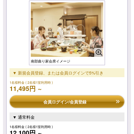
南部曲り家会席イメージ
▼ 新規会員登録、または会員ログインで5%引き
1名様料金
( 2名様1室利用時 )
11,495円
～
会員ログイン/会員登録
▼ 通常料金
1名様料金
( 2名様1室利用時 )
12,100円
～