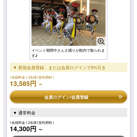
イベント期間中さんさ踊りが館内で観られま
す♪
▼ 新規会員登録、または会員ログインで5%引き
1名様料金
( 2名様1室利用時 )
13,585円
～
会員ログイン/会員登録
▼ 通常料金
1名様料金
( 2名様1室利用時 )
14,300円
～