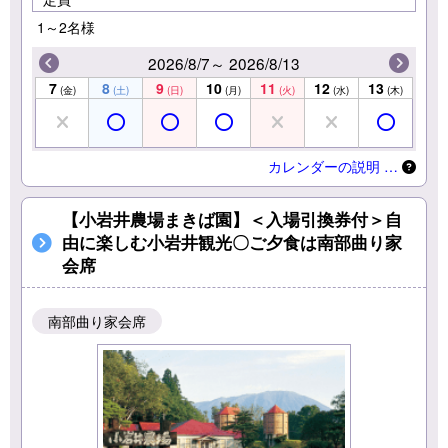
1～2名様
2026/8/7～ 2026/8/13
7
8
9
10
11
12
13
(金)
(土)
(日)
(月)
(火)
(水)
(木)
カレンダーの説明 …
【小岩井農場まきば園】＜入場引換券付＞自
由に楽しむ小岩井観光〇ご夕食は南部曲り家
会席
南部曲り家会席