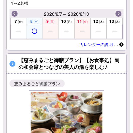
1～2名様
2026/8/7～ 2026/8/13
7
8
9
10
11
12
13
(金)
(土)
(日)
(月)
(火)
(水)
(木)
カレンダーの説明 …
【恵みまるごと御膳プラン】【お食事処】旬
の和会席とつなぎの美人の湯を楽しむ♪
恵みまるごと御膳プラン