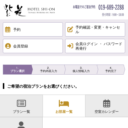
予約確認・変更・キャンセ
予約
ル
会員ログイン ・ パスワード
会員登録
再発行
1
2
3
4
プラン選択
予約内容入力
個人情報入力
予約完了
ご希望の宿泊プランをお選びください。
プラン一覧
お部屋一覧
空室カレンダー