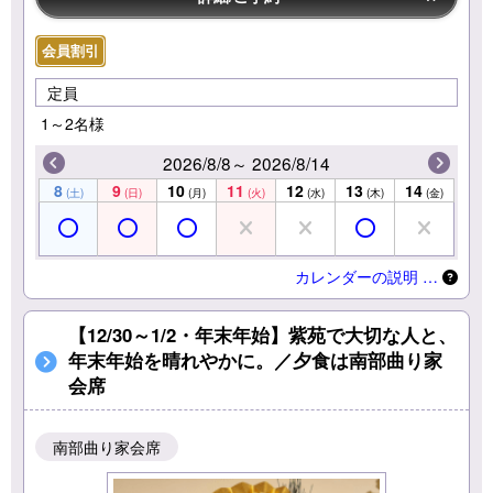
会員割引
定員
1～2名様
2026/8/8～ 2026/8/14
8
9
10
11
12
13
14
(土)
(日)
(月)
(火)
(水)
(木)
(金)
カレンダーの説明 …
【12/30～1/2・年末年始】紫苑で大切な人と、
年末年始を晴れやかに。／夕食は南部曲り家
会席
南部曲り家会席