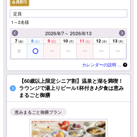
会員割引
定員
1～2名様
2026/8/7～ 2026/8/13
7
8
9
10
11
12
13
(金)
(土)
(日)
(月)
(火)
(水)
(木)
カレンダーの説明 …
【60歳以上限定シニア割】温泉と湖を満喫！
ラウンジで湯上りビール1杯付き♪夕食は恵み
まるごと御膳
恵みまるごと御膳プラン