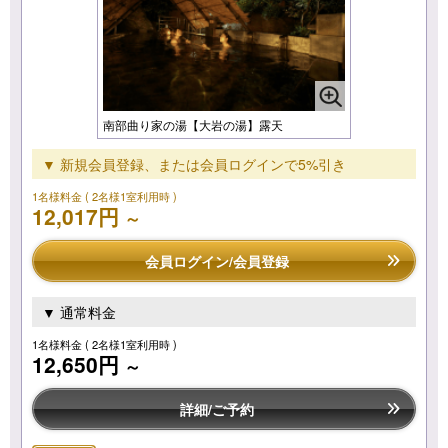
南部曲り家の湯【大岩の湯】露天
▼ 新規会員登録、または会員ログインで5%引き
1名様料金
( 2名様1室利用時 )
12,017円
～
会員ログイン/会員登録
▼ 通常料金
1名様料金
( 2名様1室利用時 )
12,650円
～
詳細/ご予約