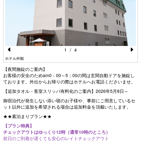
1
/
4
Pr
N
ホテル外観
e
e
【夜間施錠のご案内】
vi
xt
お客様の安全のためam0：00～5：00の間は玄関自動ドアを施錠し
ております。外出からお帰りの際はホテルへお電話くださいませ。
o
【追加タオル・客室スリッパ有料化のご案内】2026年5月8日～
u
御宿泊代が発生しない添い寝のお子様や、事前にご用意しているセ
s
ット以外に追加を希望される場合は追加料金を頂戴いたします。
★★素泊まりプラン★★
【プラン特典】
チェックアウトはゆっくり12時（通常10時のところ）
前日のご到着が遅くても安心のレイトチェックアウト