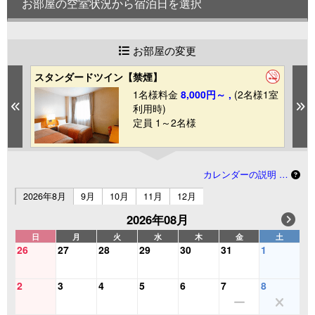
お部屋の空室状況から宿泊日を選択
お部屋の変更
スタンダードツイン【禁煙】
シ
1室
1名様料金
8,000円～ ,
(2名様1室
Previous
N
利用時)
定員 1～2名様
カレンダーの説明 …
2026年8月
9月
10月
11月
12月
2026年08月
日
月
火
水
木
金
土
26
27
28
29
30
31
1
2
3
4
5
6
7
8