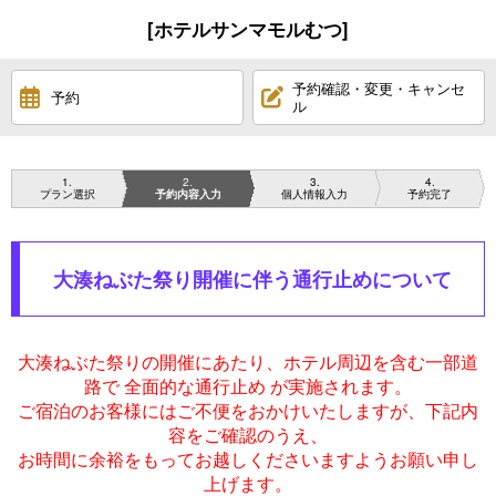
[ホテルサンマモルむつ]
予約確認・変更・キャンセ
予約
ル
1
2
3
4
プラン選択
予約内容入力
個人情報入力
予約完了
大湊ねぶた祭り開催に伴う通行止めについて
大湊ねぶた祭りの開催にあたり、ホテル周辺を含む一部道
路で 全面的な通行止め が実施されます。
ご宿泊のお客様にはご不便をおかけいたしますが、下記内
容をご確認のうえ、
お時間に余裕をもってお越しくださいますようお願い申し
上げます。