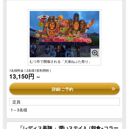
むつ市で開催される「大湊ねぶた祭り」
1名様料金
( 2名様1室利用時 )
13,150円
～
詳細/ご予約
定員
1～3名様
「レディス美翔 」潤いステイ♪（朝食+コラー