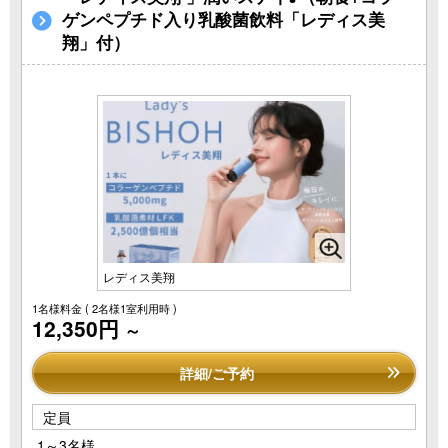
ゲンペプチド入り乳酸菌飲料「レディス美
翔」付）
レディス美翔
1名様料金
( 2名様1室利用時 )
12,350円
～
詳細/ご予約
定員
1～3名様