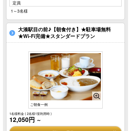
定員
1～3名様
大湊駅目の前♪【朝食付き】★駐車場無料
★Wi-Fi完備★スタンダードプラン
ご朝食一例
1名様料金
( 2名様1室利用時 )
12,050円
～