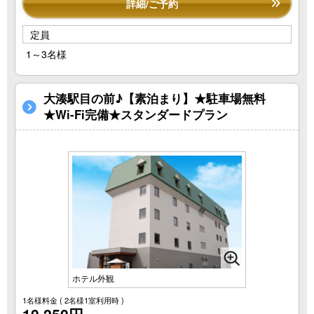
詳細/ご予約
定員
1～3名様
大湊駅目の前♪【素泊まり】★駐車場無料
★Wi-Fi完備★スタンダードプラン
ホテル外観
1名様料金
( 2名様1室利用時 )