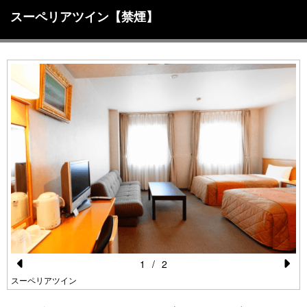
スーペリアツイン【禁煙】
1
/
2
Pr
N
スーペリアツイン
e
e