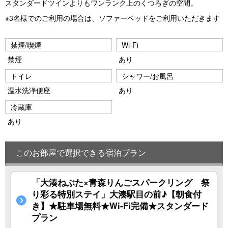
スタンダードツインよりもワンランク上のくつろぎの空間。
vi
xt
※3名様でのご利用の場合は、ソファーベッドをご利用いただきます
o
u
禁煙/喫煙
Wi-Fi
s
禁煙
あり
トイレ
シャワー/お風呂
温水洗浄便座
あり
冷蔵庫
あり
このお部屋で選択できる宿泊プラン
「大湊ねぶた×青森りんごスパークリング 祭
り彩る特別ステイ」大湊駅目の前♪【朝食付
き】★駐車場無料★Wi-Fi完備★スタンダード
プラン