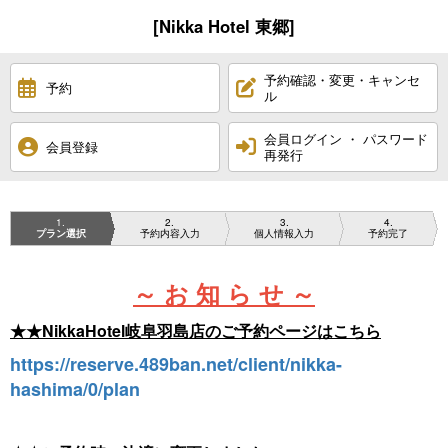
[Nikka Hotel 東郷]
予約確認・変更・キャンセ
予約
ル
会員ログイン ・ パスワード
会員登録
再発行
1
2
3
4
プラン選択
予約内容入力
個人情報入力
予約完了
～ お 知 ら せ ～
★★NikkaHotel岐阜羽島店のご予約ページはこちら
https://reserve.489ban.net/client/nikka-
hashima/0/plan