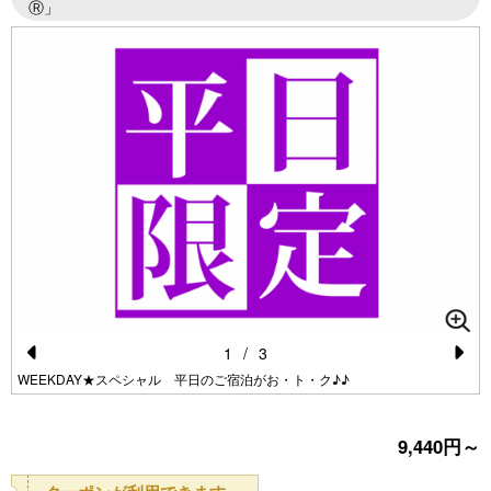
Ⓡ」
1
/
3
Pr
N
WEEKDAY★スペシャル 平日のご宿泊がお・ト・ク♪♪
e
e
vi
xt
9,440円～
o