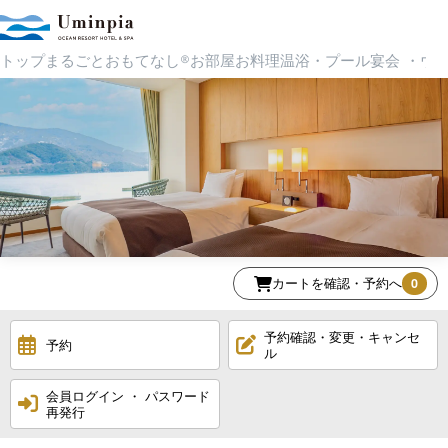
トップ
まるごとおもてなし®
お部屋
お料理
温浴・プール
宴会 ・ウ
カートを確認・予約へ
0
予約確認・変更・キャンセ
予約
ル
会員ログイン ・ パスワード
再発行