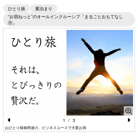
ひとり旅
素泊まり
“お宿ねっと”のオールインクルーシブ「まるごとおもてなし
Ⓡ」
1
/
3
Pr
N
おひとり様御用達の、ビジネスユースで大変お得
e
e