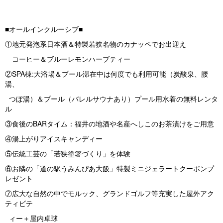
■オールインクルーシブ■
①地元発泡系日本酒＆特製若狭名物のカナッペでお出迎え
コーヒー＆ブルーレモンハーブティー
②SPA棟:大浴場＆プール滞在中は何度でも利用可能（炭酸泉、腰
湯、
つぼ湯）＆プール（バレルサウナあり）プール用水着の無料レンタ
ル
③食後のBARタイム：福井の地酒や名産へしこのお茶漬けをご用意
④湯上がりアイスキャンディー
⑤伝統工芸の「若狭塗箸づくり」を体験
⑥お隣の「道の駅うみんぴあ大飯」特製ミニジェラートクーポンプ
レゼント
⑦広大な自然の中でモルック、グランドゴルフ等充実した屋外アク
ティビテ
ィー＋屋内卓球