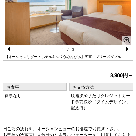
1
/
3
Pr
N
【オーシャンリゾートホテル&スパ うみんぴあ】客室：ブリーズダブル
e
e
vi
xt
8,900円～
o
お食事
お支払方法
u
食事なし
現地決済またはクレジットカー
s
ド事前決済（タイムデザイン手
配旅行）
日ごろの疲れを、オーシャンビューのお部屋でお寛ぎ下さい。
お部屋の冷蔵庫に人数分のミネラルウォーターをご用意しておりま