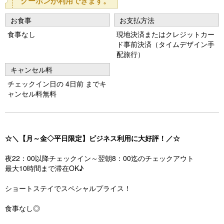
クーポンが利用できます。
u
お食事
お支払方法
s
食事なし
現地決済またはクレジットカー
ド事前決済（タイムデザイン手
配旅行）
キャンセル料
チェックイン日の 4日前 までキ
ャンセル料無料
☆＼【月～金◇平日限定】ビジネス利用に大好評！／☆
夜22：00以降チェックイン～翌朝8：00迄のチェックアウト
最大10時間まで滞在OK♪
ショートステイでスペシャルプライス！
食事なし◎