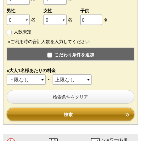
男性
女性
子供
名
名
名
人数未定
※ご利用時の合計人数を入力してください
こだわり条件を追加
※大人1名様あたりの料金
～
検索条件をクリア
検索
シャワー/お風