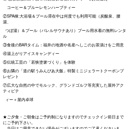
コーヒー＆ブルーレモンハーブティー
②SPA棟:大浴場＆プール滞在中は何度でも利用可能（炭酸泉、腰
湯、
つぼ湯）＆プール（バレルサウナあり）プール用水着の無料レンタ
ル
③食後のBARタイム：福井の地酒や名産へしこのお茶漬けをご用意
④湯上がりアイスキャンディー
⑤伝統工芸の「若狭塗箸づくり」を体験
⑥お隣の「道の駅うみんぴあ大飯」特製ミニジェラートクーポンプ
レゼント
⑦広大な自然の中でモルック、グランドゴルフ等充実した屋外アク
ティビテ
ィー＋屋内卓球
★ご夕食・ご朝食はご予約制になりますのでチェックイン前日まで
にご予約下さい。
当日はご用意できない場合がございますのでご了承くださいま