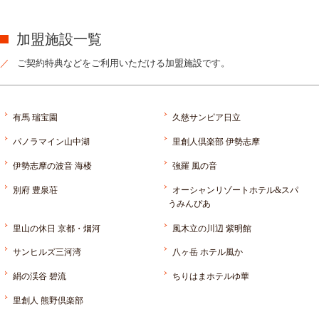
加盟施設一覧
ご契約特典などをご利用いただける加盟施設です。
有馬 瑞宝園
久慈サンピア日立
パノラマイン山中湖
里創人倶楽部 伊勢志摩
伊勢志摩の波音 海楼
強羅 風の音
別府 豊泉荘
オーシャンリゾートホテル&スパ
うみんぴあ
里山の休日 京都・烟河
風木立の川辺 紫明館
サンヒルズ三河湾
八ヶ岳 ホテル風か
絹の渓谷 碧流
ちりはまホテルゆ華
里創人 熊野倶楽部