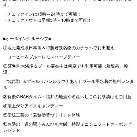
す。
・チェックインは15時～24時まで可能！
・チェックアウトは早朝5時～10時まで可能！
■オールインクルーシブ■
①地元発泡系日本酒＆特製若狭名物のカナッペでお出迎え
コーヒー＆ブルーレモンハーブティー
②SPA棟:大浴場＆プール滞在中は何度でも利用可能（炭酸泉、腰
湯、
つぼ湯）＆プール（バレルサウナあり）プール用水着の無料レンタ
ル
③食後のBARタイム：福井の地酒や名産へしこのお茶漬けをご用意
④湯上がりアイスキャンディー
⑤伝統工芸の「若狭塗箸づくり」を体験
⑥お隣の「道の駅うみんぴあ大飯」特製ミニジェラートクーポンプ
レゼント