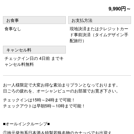
vi
xt
9,990円～
o
お食事
お支払方法
u
食事なし
現地決済またはクレジットカー
s
ド事前決済（タイムデザイン手
配旅行）
キャンセル料
チェックイン日の 4日前 までキ
ャンセル料無料
お一人様限定で大変お得な素泊まりプランとなっております。
日ごろの疲れを、オーシャンビューのお部屋でお寛ぎ下さい。
チェックインは15時～24時まで可能！
チェックアウトは早朝5時～10時まで可能！
■オールインクルーシブ■
①地元発泡系日本酒＆特製若狭名物のカナッペでお出迎え