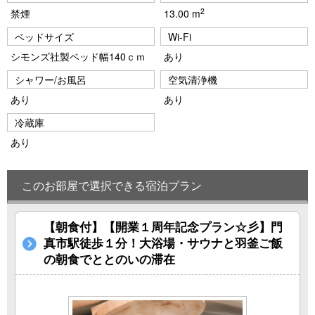
2
禁煙
13.00 m
ベッドサイズ
Wi-Fi
シモンズ社製ベッド幅140ｃｍ
あり
シャワー/お風呂
空気清浄機
あり
あり
冷蔵庫
あり
このお部屋で選択できる宿泊プラン
【朝食付】【開業１周年記念プラン☆彡】門
真市駅徒歩１分！大浴場・サウナと羽釜ご飯
の朝食でととのいの滞在