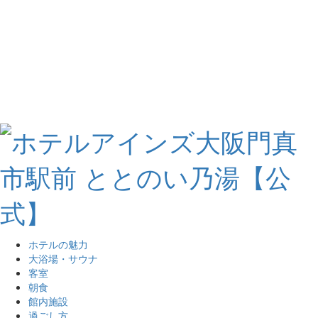
ホテルの魅力
大浴場・サウナ
客室
朝食
館内施設
過ごし方