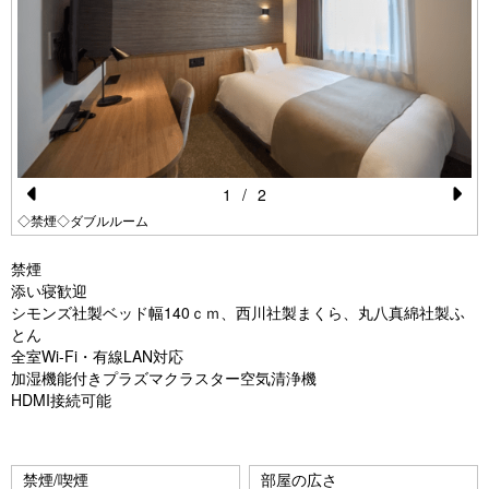
1
/
2
Pr
N
◇禁煙◇ダブルルーム
e
e
禁煙
vi
xt
添い寝歓迎
シモンズ社製ベッド幅140ｃｍ、西川社製まくら、丸八真綿社製ふ
o
とん
u
全室Wi-Fi・有線LAN対応
加湿機能付きプラズマクラスター空気清浄機
s
HDMI接続可能
禁煙/喫煙
部屋の広さ