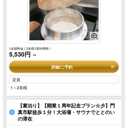
1名様料金
( 2名様1室利用時 )
5,530円
～
詳細/ご予約
定員
1～2名様
【素泊り】【開業１周年記念プラン☆彡】門
真市駅徒歩１分！大浴場・サウナでととのい
の滞在