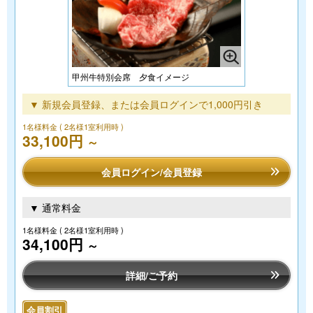
甲州牛特別会席 夕食イメージ
▼ 新規会員登録、または会員ログインで1,000円引き
1名様料金
( 2名様1室利用時 )
33,100円
～
会員ログイン/会員登録
▼ 通常料金
1名様料金
( 2名様1室利用時 )
34,100円
～
詳細/ご予約
会員割引