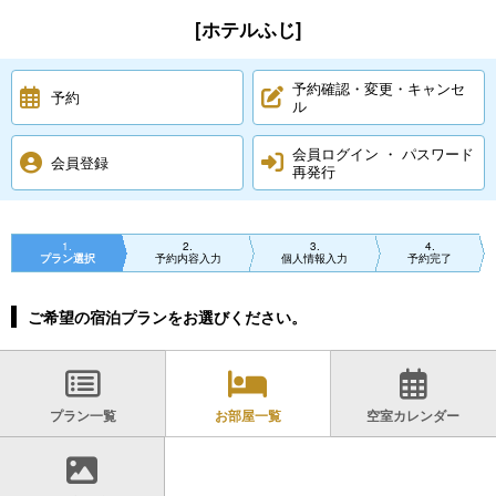
[ホテルふじ]
予約確認・変更・キャンセ
予約
ル
会員ログイン ・ パスワード
会員登録
再発行
1
2
3
4
プラン選択
予約内容入力
個人情報入力
予約完了
ご希望の宿泊プランをお選びください。
プラン一覧
お部屋一覧
空室カレンダー