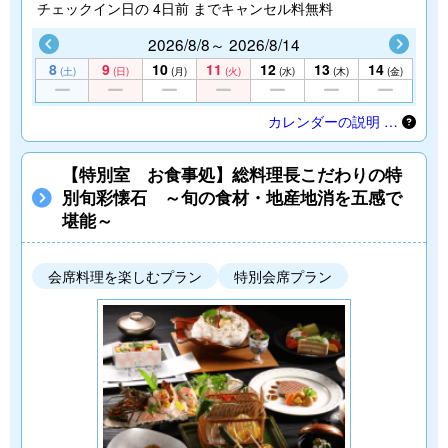
チェックイン日の 4日前 までキャンセル料無料
2026/8/8～ 2026/8/14
8
9
10
11
12
13
14
(土)
(日)
(月)
(火)
(水)
(木)
(金)
カレンダーの説明 …
【特別室 お食事処】総料理長こだわりの特
別旬彩懐石 ～旬の食材・地産地消を五感で
堪能～
会席料理を楽しむプラン
特別会席プラン