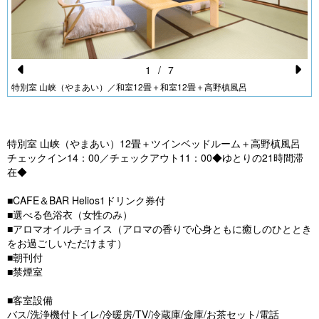
1
/
7
Pr
N
特別室 山峡（やまあい）／和室12畳＋和室12畳＋高野槙風呂
e
e
vi
xt
特別室 山峡（やまあい）12畳＋ツインベッドルーム＋高野槙風呂
o
チェックイン14：00／チェックアウト11：00◆ゆとりの21時間滞
u
在◆
s
■CAFE＆BAR Helios1ドリンク券付
■選べる色浴衣（女性のみ）
■アロマオイルチョイス（アロマの香りで心身ともに癒しのひととき
をお過ごしいただけます）
■朝刊付
■禁煙室
■客室設備
バス/洗浄機付トイレ/冷暖房/TV/冷蔵庫/金庫/お茶セット/電話