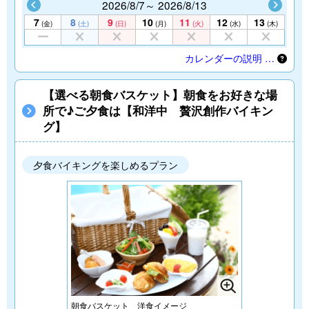
2026/8/7～ 2026/8/13
7
8
9
10
11
12
13
(金)
(土)
(日)
(月)
(火)
(水)
(木)
カレンダーの説明 …
【選べる朝食バスケット】朝食をお好きな場
所で♪ご夕食は【和洋中 贅沢創作バイキン
グ】
夕食バイキングを楽しめるプラン
朝食バスケット 洋食イメージ