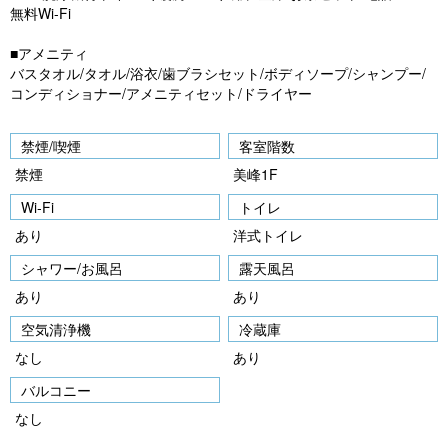
無料Wi-Fi
■アメニティ
バスタオル/タオル/浴衣/歯ブラシセット/ボディソープ/シャンプー/
コンディショナー/アメニティセット/ドライヤー
禁煙/喫煙
客室階数
禁煙
美峰1F
Wi-Fi
トイレ
あり
洋式トイレ
シャワー/お風呂
露天風呂
あり
あり
空気清浄機
冷蔵庫
なし
あり
バルコニー
なし