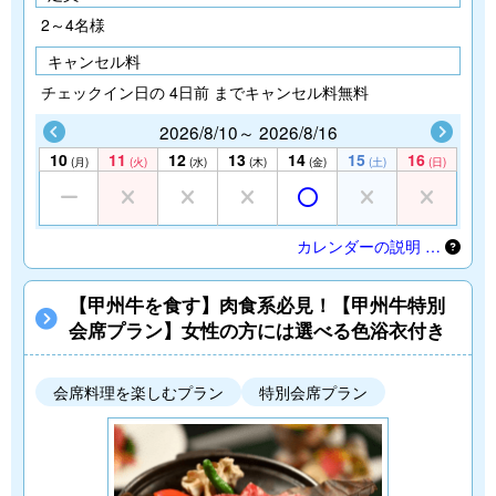
2～4名様
キャンセル料
チェックイン日の 4日前 までキャンセル料無料
2026/8/10～ 2026/8/16
10
11
12
13
14
15
16
(月)
(火)
(水)
(木)
(金)
(土)
(日)
カレンダーの説明 …
【甲州牛を食す】肉食系必見！【甲州牛特別
会席プラン】女性の方には選べる色浴衣付き
会席料理を楽しむプラン
特別会席プラン