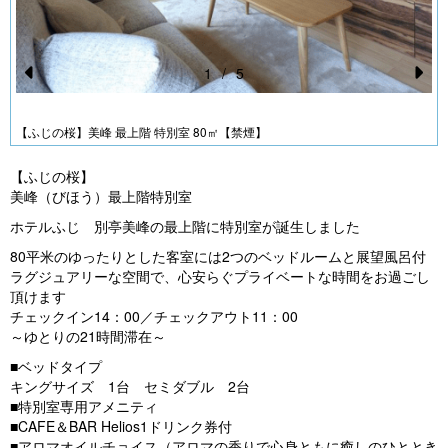
1
/
5
Pr
N
e
e
【ふじの桜】美峰 最上階 特別室 80㎡【禁煙】
vi
xt
【ふじの桜】
o
美峰（びほう）最上階特別室
u
ホテルふじ 別亭美峰の最上階に特別室が誕生しました
s
80平米のゆったりとした客室には2つのベッドルームと展望風呂付
ラグジュアリーな空間で、心安らぐプライベートな時間をお過ごし
頂けます
チェックイン14：00／チェックアウト11：00
～ゆとりの21時間滞在～
■ベッドタイプ
キングサイズ 1台 セミダブル 2台
■特別室専用アメニティ
■CAFE＆BAR Helios1ドリンク券付
■アロマオイルチョイス（アロマの香りで心身ともに癒しのひととき