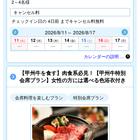
2～4名様
キャンセル料
チェックイン日の 4日前 までキャンセル料無料
2026/8/11～ 2026/8/17
11
12
13
14
15
16
17
(火)
(水)
(木)
(金)
(土)
(日)
(月)
カレンダーの説明 …
【甲州牛を食す】肉食系必見！【甲州牛特別
会席プラン】女性の方には選べる色浴衣付き
会席料理を楽しむプラン
特別会席プラン