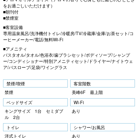
をお過ごしいただけます）
■朝刊付
■禁煙室
■客室設備
専用温泉風呂/洗浄機付トイレ/冷暖房/TV/冷蔵庫/金庫/お茶セット/コ
ーヒーメーカー/電話/無料Wi-Fi
■アメニティ
バスタオル/タオル/色浴衣/歯ブラシセット/ボディソープ/シャンプ
ー/コンディショナー/特別アメニティセット/ドライヤー/ナイトウェ
ア/バスローブ/足袋/ワイングラス
禁煙/喫煙
客室階数
禁煙
美峰6F 最上階
ベッドサイズ
Wi-Fi
キングサイズ 1台 セミダブ
あり
ル 2台
トイレ
シャワー/お風呂
洋式トイレ
あり