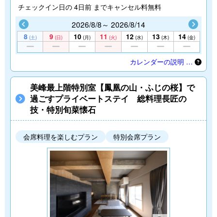
チェックイン日の 4日前 までキャンセル料無料
2026/8/8～ 2026/8/14
8
9
10
11
12
13
14
(土)
(日)
(月)
(火)
(水)
(木)
(金)
カレンダーの説明 …
美峰最上階特別室【鳳凰の山・ふじの桜】で
過ごすプライベートステイ 総料理長匠の
技・特別旬菜懐石
会席料理を楽しむプラン
特別会席プラン