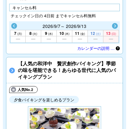
キャンセル料
チェックイン日の 4日前 までキャンセル料無料
2026/9/7～ 2026/9/13
7
8
9
10
11
12
13
(月)
(火)
(水)
(木)
(金)
(土)
(日)
カレンダーの説明 …
【人気の和洋中 贅沢創作バイキング】季節
の味を堪能できる！あらゆる世代に人気のバ
イキングプラン
人気No.2
夕食バイキングを楽しめるプラン