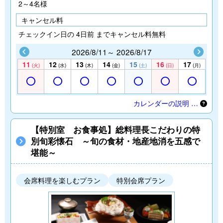
2～4名様
キャンセル料
チェックイン日の 4日前 までキャンセル料無料
2026/8/11～ 2026/8/17
11
12
13
14
15
16
17
(火)
(水)
(木)
(金)
(土)
(日)
(月)
カレンダーの説明 …
【特別室 お食事処】総料理長こだわりの特
別旬彩懐石 ～旬の食材・地産地消を五感で
堪能～
会席料理を楽しむプラン
特別会席プラン