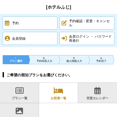
[ホテルふじ]
予約確認・変更・キャンセ
予約
ル
会員ログイン ・ パスワード
会員登録
再発行
1
2
3
4
プラン選択
予約内容入力
個人情報入力
予約完了
ご希望の宿泊プランをお選びください。
プラン一覧
お部屋一覧
空室カレンダー