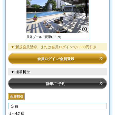
屋外プール（夏季OPEN）
▼ 新規会員登録、または会員ログインで2,000円引き
会員ログイン/会員登録
▼ 通常料金
詳細/ご予約
会員割引
定員
2～4名様