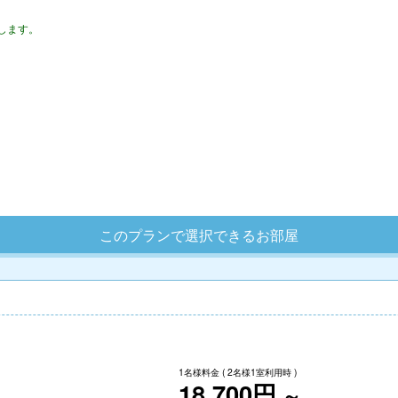
生します。
このプランで選択できるお部屋
1名様料金
( 2名様1室利用時 )
18,700円
～