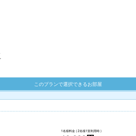
、
。
。
このプランで選択できるお部屋
1名様料金
( 2名様1室利用時 )