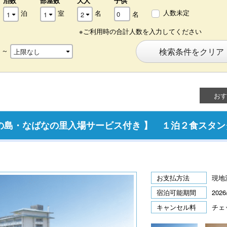
泊数
部屋数
大人
子供
人数未定
泊
室
名
名
※ご利用時の合計人数を入力してください
～
検索条件をクリア
おす
の島・なばなの里入場サービス付き 】 １泊２食スタ
お支払方法
現地
宿泊可能期間
2026
キャンセル料
チェ