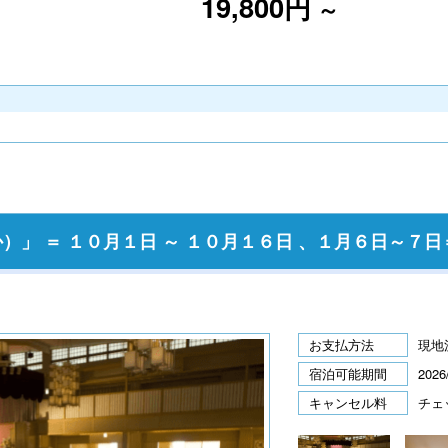
19,800円
～
」 ＝ １０月１日 ～ １０月１６日 、１月６日～７日
お支払方法
現地
宿泊可能期間
2026
キャンセル料
チェ