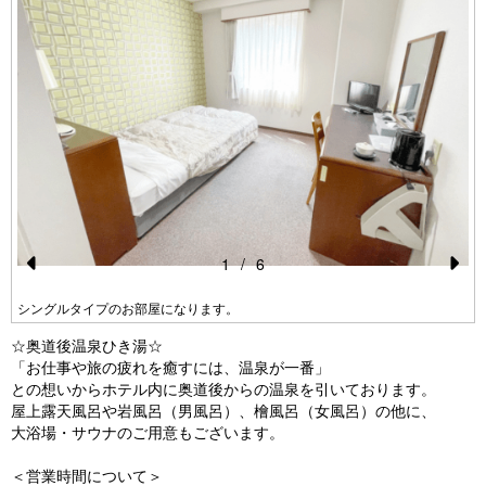
1
/
6
Pr
N
シングルタイプのお部屋になります。
e
e
☆奥道後温泉ひき湯☆
vi
xt
「お仕事や旅の疲れを癒すには、温泉が一番」
o
との想いからホテル内に奥道後からの温泉を引いております。
屋上露天風呂や岩風呂（男風呂）、檜風呂（女風呂）の他に、
u
大浴場・サウナのご用意もございます。
s
＜営業時間について＞