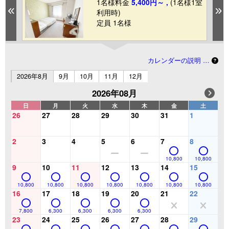
1室
1名様料金
5,400円～ ,
(1名様1室
Previous
N
利用時)
定員 1名様
カレンダーの説明 …
2026年8月
9月
10月
11月
12月
2026年08月
日
月
火
水
木
金
土
26
27
28
29
30
31
1
2
3
4
5
6
7
8
10,800
10,800
9
10
11
12
13
14
15
10,800
10,800
10,800
10,800
10,800
10,800
10,800
16
17
18
19
20
21
22
7,800
6,300
6,300
6,300
6,300
23
24
25
26
27
28
29