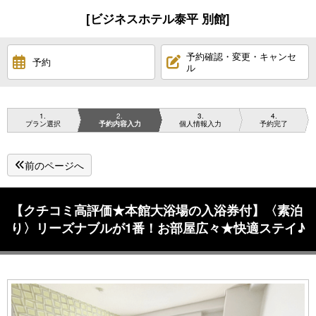
[ビジネスホテル泰平 別館]
予約確認・変更・キャンセ
予約
ル
1
2
3
4
プラン選択
予約内容入力
個人情報入力
予約完了
前のページへ
【クチコミ高評価★本館大浴場の入浴券付】〈素泊
り〉リーズナブルが1番！お部屋広々★快適ステイ♪