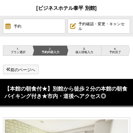
[ビジネスホテル泰平 別館]
予約確認・変更・キャンセ
予約
ル
1
2
3
4
プラン選択
予約内容入力
個人情報入力
予約完了
前のページへ
【本館の朝食付★】別館から徒歩２分の本館の朝食
バイキング付き★市内・道後へアクセス◎