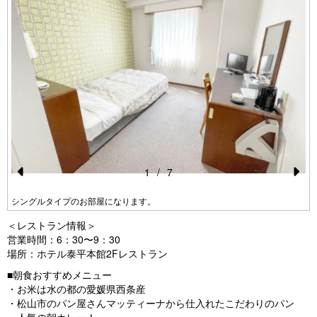
1
/
7
Pr
N
シングルタイプのお部屋になります。
e
e
＜レストラン情報＞
vi
xt
営業時間：6：30〜9：30
o
場所：ホテル泰平本館2Fレストラン
u
■朝食おすすめメニュー
・お米は水の都の愛媛県西条産
s
・松山市のパン屋さんマッティーナから仕入れたこだわりのパン
・人気の朝カレー！