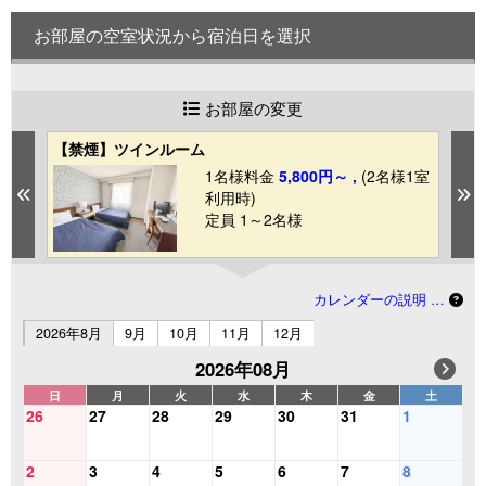
お部屋の空室状況から宿泊日を選択
お部屋の変更
【禁煙】ツインルーム
和
1室
1名様料金
5,800円～ ,
(2名様1室
Previous
N
利用時)
定員 1～2名様
カレンダーの説明 …
2026年8月
9月
10月
11月
12月
2026年08月
日
月
火
水
木
金
土
26
27
28
29
30
31
1
2
3
4
5
6
7
8