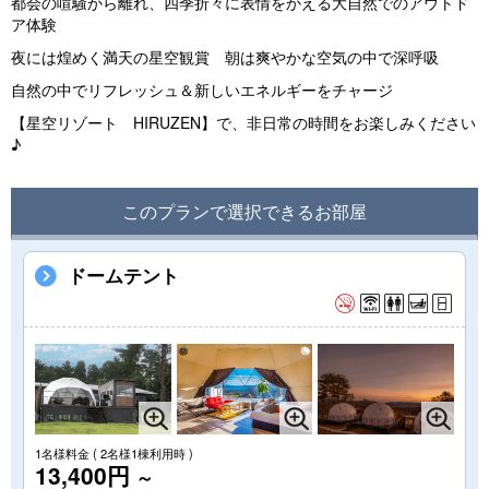
都会の喧騒から離れ、四季折々に表情をかえる大自然でのアウトド
ア体験
夜には煌めく満天の星空観賞 朝は爽やかな空気の中で深呼吸
自然の中でリフレッシュ＆新しいエネルギーをチャージ
【星空リゾート HIRUZEN】で、非日常の時間をお楽しみください
♪
このプランで選択できるお部屋
ドームテント
1名様料金
( 2名様1棟利用時 )
13,400円
～