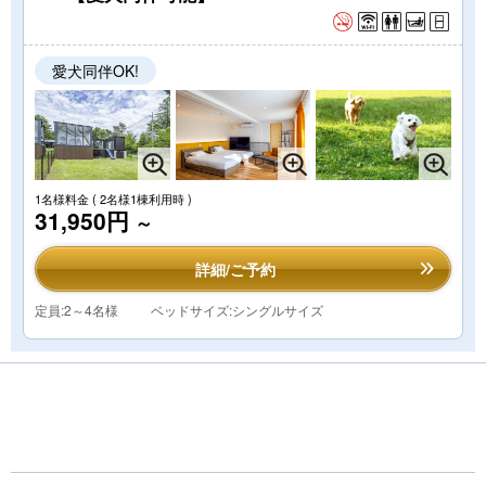
愛犬同伴OK!
1名様料金
( 2名様1棟利用時 )
31,950円
～
詳細/ご予約
定員:2～4名様
ベッドサイズ:シングルサイズ