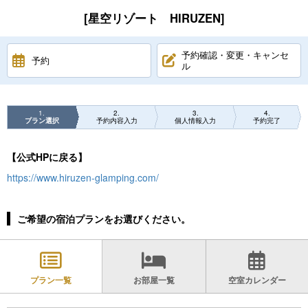
[星空リゾート HIRUZEN]
予約確認・変更・キャンセ
予約
ル
1
2
3
4
プラン選択
予約内容入力
個人情報入力
予約完了
【公式HPに戻る】
https://www.hiruzen-glamping.com/
ご希望の宿泊プランをお選びください。
プラン一覧
お部屋一覧
空室カレンダー