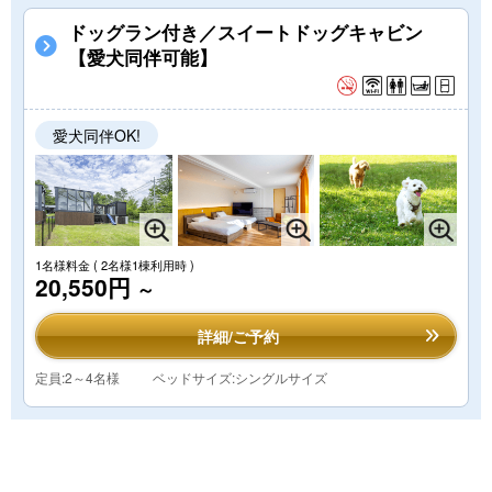
ドッグラン付き／スイートドッグキャビン
【愛犬同伴可能】
愛犬同伴OK!
1名様料金
( 2名様1棟利用時 )
20,550円
～
詳細/ご予約
定員:2～4名様
ベッドサイズ:シングルサイズ