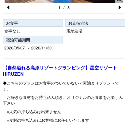
1
/
8
Pr
N
e
e
お食事
お支払方法
vi
xt
食事なし
現地決済
o
宿泊可能期間
u
2026/05/07 ～ 2026/11/30
s
【自然溢れる高原リゾートグランピング
】星空リゾート
HIRUZEN
◆こちらのプランはお食事のついていない＜素泊まりプラン＞で
す。
お好きな食材をお持ち込み頂き、オリジナルのお食事をお楽しみ
下さい
※火気の持ち込みは出来ません
※食材の持ち込みはお客様にお任せいたします