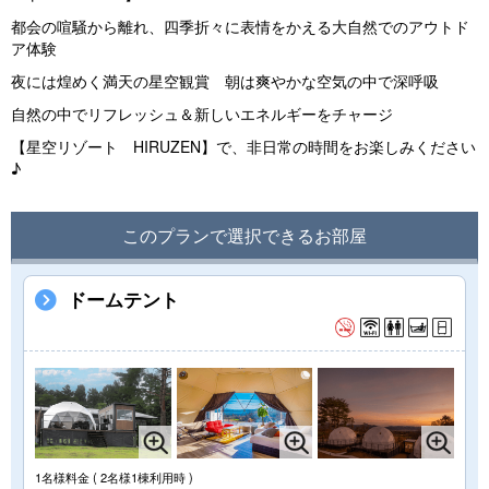
都会の喧騒から離れ、四季折々に表情をかえる大自然でのアウトド
ア体験
夜には煌めく満天の星空観賞 朝は爽やかな空気の中で深呼吸
自然の中でリフレッシュ＆新しいエネルギーをチャージ
【星空リゾート HIRUZEN】で、非日常の時間をお楽しみください
♪
このプランで選択できるお部屋
ドームテント
1名様料金
( 2名様1棟利用時 )