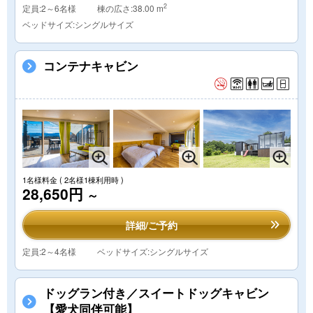
2
定員:2～6名様
棟の広さ:38.00 m
ベッドサイズ:シングルサイズ
コンテナキャビン
1名様料金
( 2名様1棟利用時 )
28,650円
～
詳細/ご予約
定員:2～4名様
ベッドサイズ:シングルサイズ
ドッグラン付き／スイートドッグキャビン
【愛犬同伴可能】