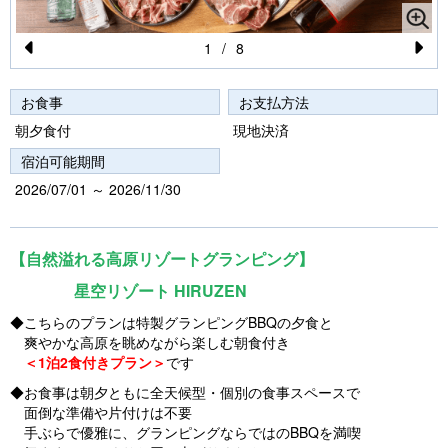
1
/
8
Pr
N
e
e
お食事
お支払方法
vi
xt
朝夕食付
現地決済
o
宿泊可能期間
u
2026/07/01 ～ 2026/11/30
s
【自然溢れる高原リゾートグランピング】
星空リゾート HIRUZEN
◆こちらのプランは特製グランピングBBQの夕食と
爽やかな高原を眺めながら楽しむ朝食付き
＜1泊2食付きプラン＞
です
◆お食事は朝夕ともに全天候型・個別の食事スペースで
面倒な準備や片付けは不要
手ぶらで優雅に、グランピングならではのBBQを満喫