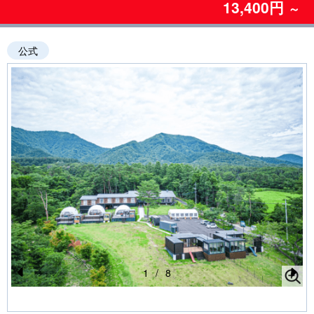
13,400円
～
公式
1
/
8
Pr
N
e
e