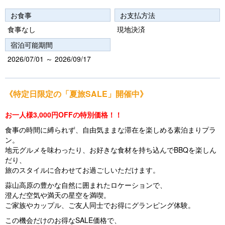
vi
xt
お食事
お支払方法
o
食事なし
現地決済
u
宿泊可能期間
s
2026/07/01 ～ 2026/09/17
《特定日限定の「夏旅SALE」開催中》
お一人様3,000円OFFの特別価格！！
食事の時間に縛られず、自由気ままな滞在を楽しめる素泊まりプラ
ン。
地元グルメを味わったり、お好きな食材を持ち込んでBBQを楽しん
だり、
旅のスタイルに合わせてお過ごしいただけます。
蒜山高原の豊かな自然に囲まれたロケーションで、
澄んだ空気や満天の星空を満喫。
ご家族やカップル、ご友人同士でお得にグランピング体験。
この機会だけのお得なSALE価格で、