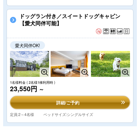
ドッグラン付き／スイートドッグキャビン
【愛犬同伴可能】
愛犬同伴OK!
1名様料金
( 2名様1棟利用時 )
23,550円
～
詳細/ご予約
定員:2～4名様
ベッドサイズ:シングルサイズ