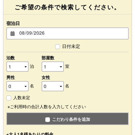
ご希望の条件で検索してください。
宿泊日
日付未定
泊数
部屋数
泊
室
男性
女性
名
名
人数未定
※ご利用時の合計人数を入力してください
こだわり条件を追加
※大人1名様あたりの料金