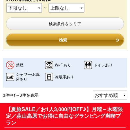
～
検索条件をクリア
検索
禁煙
Wi-Fiあり
トイレあり
シャワー/お風
冷蔵庫あり
呂あり
3件中1～3件を表示
【夏旅SALE／お1人3,000円OFF♪】月曜～木曜限
定／蒜山高原でお得に自由なグランピング満喫プ
ラン