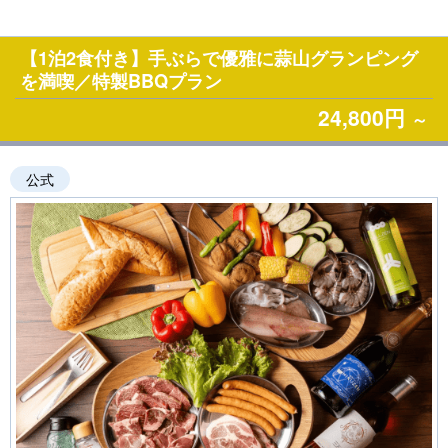
【1泊2食付き】手ぶらで優雅に蒜山グランピング
を満喫／特製BBQプラン
24,800円
～
公式