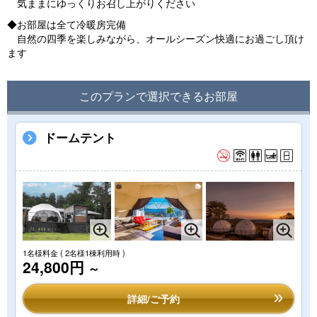
気ままにゆっくりお召し上がりください
◆お部屋は全て冷暖房完備
自然の四季を楽しみながら、オールシーズン快適にお過ごし頂け
ます
このプランで選択できるお部屋
ドームテント
1名様料金
( 2名様1棟利用時 )
24,800円
～
詳細/ご予約