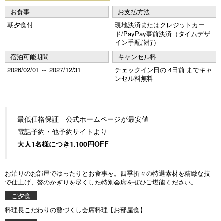
お食事
お支払方法
朝夕食付
現地決済またはクレジットカー
ド/PayPay事前決済（タイムデザ
イン手配旅行）
宿泊可能期間
キャンセル料
2026/02/01 ～ 2027/12/31
チェックイン日の 4日前 までキャ
ンセル料無料
最低価格保証 公式ホームページが最安値
電話予約・他予約サイトより
大人1名様につき1,100円OFF
お泊りのお部屋でゆったりとお食事を。四季折々の特選素材を精緻な技
で仕上げ、贅のかぎりを尽くした特別会席をぜひご堪能ください。
ご夕食
料理長こだわりの贅づくし会席料理【お部屋食】