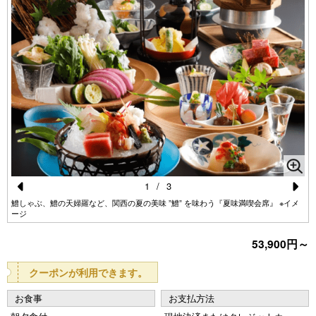
1
/
3
Pr
N
鱧しゃぶ、鱧の天婦羅など、関西の夏の美味 ”鱧” を味わう『夏味満喫会席』 ※イメ
ージ
e
e
53,900円～
vi
xt
o
クーポンが利用できます。
u
お食事
お支払方法
s