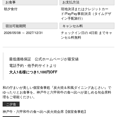
u
お食事
お支払方法
朝夕食付
現地決済またはクレジットカー
s
ド/PayPay事前決済（タイムデザ
イン手配旅行）
宿泊可能期間
キャンセル料
2026/05/08 ～ 2027/12/31
チェックイン日の 4日前 までキャ
ンセル料無料
最低価格保証 公式ホームページが最安値
電話予約・他予約サイトより
大人1名様につき1,100円OFF
和の佇まいが美しい個室食事処『炭火焼＆和風ダイニングあじさい』で
ゆったりとお食事を。神戸牛と六甲和牛の食べ比べが楽しめる旬会席料
理をご堪能ください。
ご夕食
神戸牛・六甲和牛の食べ比べ炭火焼会席【個室食事処】