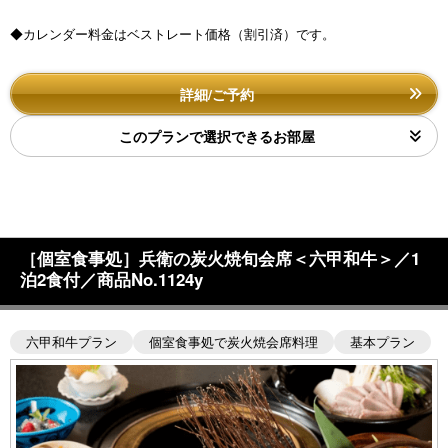
◆カレンダー料金はベストレート価格（割引済）です。
詳細/ご予約
このプランで選択できるお部屋
［個室食事処］兵衛の炭火焼旬会席＜六甲和牛＞／1
泊2食付／商品No.1124y
六甲和牛プラン
個室食事処で炭火焼会席料理
基本プラン