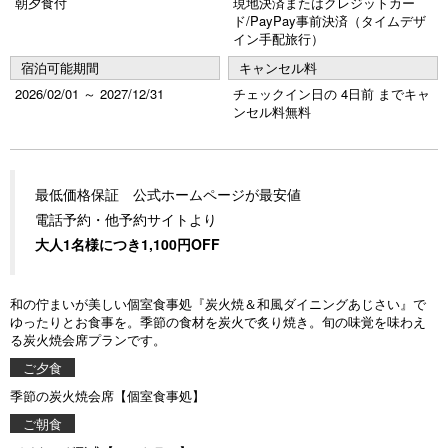
朝夕食付
現地決済またはクレジットカー
ド/PayPay事前決済（タイムデザ
イン手配旅行）
宿泊可能期間
キャンセル料
2026/02/01 ～ 2027/12/31
チェックイン日の 4日前 までキャ
ンセル料無料
最低価格保証 公式ホームページが最安値
電話予約・他予約サイトより
大人1名様につき1,100円OFF
和の佇まいが美しい個室食事処『炭火焼＆和風ダイニングあじさい』で
ゆったりとお食事を。季節の食材を炭火で炙り焼き。旬の味覚を味わえ
る炭火焼会席プランです。
ご夕食
季節の炭火焼会席【個室食事処】
ご朝食