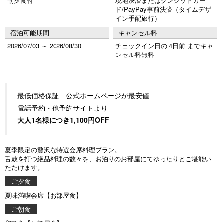
朝夕食付
現地決済またはクレジットカー
ド/PayPay事前決済（タイムデザ
イン手配旅行）
宿泊可能期間
キャンセル料
2026/07/03 ～ 2026/08/30
チェックイン日の 4日前 までキャ
ンセル料無料
最低価格保証 公式ホームページが最安値
電話予約・他予約サイトより
大人1名様につき1,100円OFF
夏季限定の贅沢な特選会席料理プラン。
舌鼓を打つ絶品料理の数々を、お泊りのお部屋にてゆったりとご堪能い
ただけます。
ご夕食
夏味満喫会席【お部屋食】
ご朝食