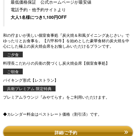
最低価格保証 公式ホームページが最安値
電話予約・他予約サイトより
大人1名様につき1,100円OFF
和の佇まいが美しい個室食事処『炭火焼＆和風ダイニングあじさい』で
ゆったりとお食事を。【六甲和牛】を始めとした豪華食材の炭火焼を中
心にした極上の炭火焼会席をお愉しみいただけるプランです。
ご夕食
料理長こだわりの兵衛の贅づくし炭火焼会席【個室食事処】
ご朝食
バイキング形式【レストラン】
兵衛プレミアム 限定特典
プレミアムラウンジ『みやてらす』をご利用いただけます。
◆カレンダー料金はベストレート価格（割引済）です。
詳細/ご予約