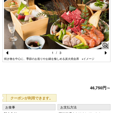
1
/
3
Pr
N
焼き物を中心に、季節のお造りやお鍋を愉しめる炭火焼会席 ※イメージ
e
e
vi
xt
o
46,750円～
u
s
クーポンが利用できます。
お食事
お支払方法