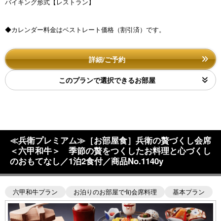
バイキング形式【レストラン】
◆カレンダー料金はベストレート価格（割引済）です。
詳細/ご予約
このプランで選択できるお部屋
≪兵衛プレミアム≫［お部屋食］兵衛の贅づくし会席
＜六甲和牛＞ 季節の贅をつくしたお料理と心づくし
のおもてなし／1泊2食付／商品No.1140y
六甲和牛プラン
お泊りのお部屋で旬会席料理
基本プラン