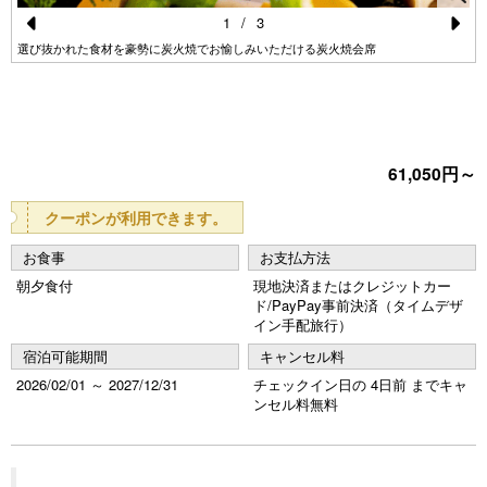
1
/
3
Pr
N
選び抜かれた食材を豪勢に炭火焼でお愉しみいただける炭火焼会席
e
e
vi
xt
o
61,050円～
u
s
クーポンが利用できます。
お食事
お支払方法
朝夕食付
現地決済またはクレジットカー
ド/PayPay事前決済（タイムデザ
イン手配旅行）
宿泊可能期間
キャンセル料
2026/02/01 ～ 2027/12/31
チェックイン日の 4日前 までキャ
ンセル料無料