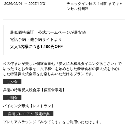
2026/02/01 ～ 2027/12/31
チェックイン日の 4日前 までキャ
ンセル料無料
最低価格保証 公式ホームページが最安値
電話予約・他予約サイトより
大人1名様につき1,100円OFF
和の佇まいが美しい個室食事処『炭火焼＆和風ダイニングあじさい』で
ゆったりとお食事を。六甲和牛を始めとした豪華食材の炭火焼を中心に
した特選炭火焼会席をお楽しみいただけるプランです。
ご夕食
兵衛の特選炭火焼会席【個室食事処】
ご朝食
バイキング形式【レストラン】
兵衛プレミアム 限定特典
プレミアムラウンジ『みやてらす』をご利用いただけます。