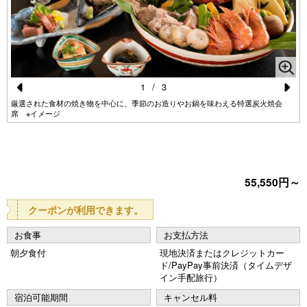
1
/
3
Pr
N
厳選された食材の焼き物を中心に、季節のお造りやお鍋を味わえる特選炭火焼会
席 ※イメージ
e
e
vi
xt
o
55,550円～
u
s
クーポンが利用できます。
お食事
お支払方法
朝夕食付
現地決済またはクレジットカー
ド/PayPay事前決済（タイムデザ
イン手配旅行）
宿泊可能期間
キャンセル料