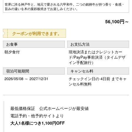
Pr
N
世界に誇る神戸牛と、地元で愛される六甲和牛。二つの銘柄牛が持つ香り・食感・
旨みの違いを木の葉鉄板焼きでお楽しみください。
e
e
56,100円～
vi
xt
o
クーポンが利用できます。
u
お食事
お支払方法
s
朝夕食付
現地決済またはクレジットカー
ド/PayPay事前決済（タイムデザ
イン手配旅行）
宿泊可能期間
キャンセル料
2026/05/08 ～ 2027/12/31
チェックイン日の 4日前 までキャ
ンセル料無料
最低価格保証 公式ホームページが最安値
電話予約・他予約サイトより
大人1名様につき1,100円OFF