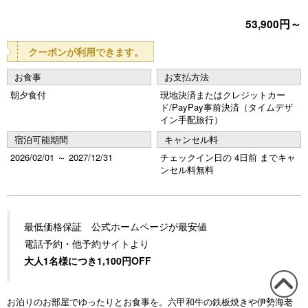
o
53,900円～
u
s
クーポンが利用できます。
お食事
お支払方法
朝夕食付
現地決済またはクレジットカー
ド/PayPay事前決済（タイムデザ
イン手配旅行）
宿泊可能期間
キャンセル料
2026/02/01 ～ 2027/12/31
チェックイン日の 4日前 までキャ
ンセル料無料
最低価格保証 公式ホームページが最安値
電話予約・他予約サイトより
大人1名様につき1,100円OFF
お泊りのお部屋でゆったりとお食事を。六甲和牛の鉄板焼きや伊勢海老
この