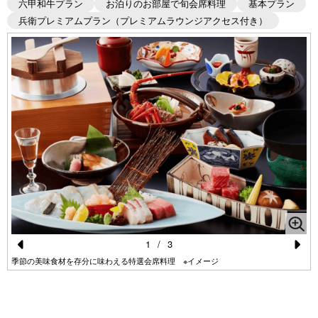
六甲和牛プラン
お泊りのお部屋で旬会席料理
基本プラン
兵衛プレミアムプラン（プレミアムラウンジアクセス付き）
1
/
3
Pr
N
季節の美味食材を存分に味わえる特選会席料理 ※イメージ
e
e
vi
xt