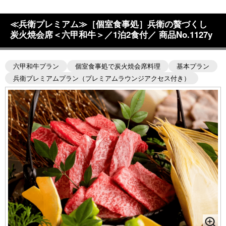
≪兵衛プレミアム≫［個室食事処］兵衛の贅づくし
炭火焼会席＜六甲和牛＞／1泊2食付／ 商品No.1127y
六甲和牛プラン
個室食事処で炭火焼会席料理
基本プラン
兵衛プレミアムプラン（プレミアムラウンジアクセス付き）