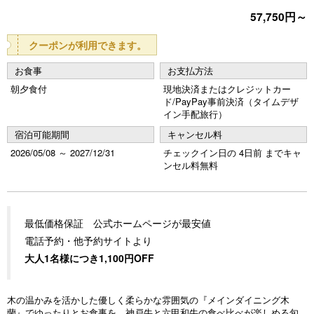
57,750円～
vi
xt
o
クーポンが利用できます。
u
お食事
お支払方法
s
朝夕食付
現地決済またはクレジットカー
ド/PayPay事前決済（タイムデザ
イン手配旅行）
宿泊可能期間
キャンセル料
2026/05/08 ～ 2027/12/31
チェックイン日の 4日前 までキャ
ンセル料無料
最低価格保証 公式ホームページが最安値
電話予約・他予約サイトより
大人1名様につき1,100円OFF
木の温かみを活かした優しく柔らかな雰囲気の『メインダイニング木
蘭』でゆったりとお食事を。神戸牛と六甲和牛の食べ比べが楽しめる旬