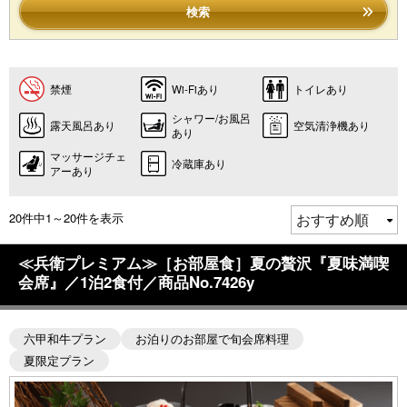
検索
禁煙
Wi-Fiあり
トイレあり
シャワー/お風呂
露天風呂あり
空気清浄機あり
あり
マッサージチェ
冷蔵庫あり
アーあり
20件中1～20件を表示
≪兵衛プレミアム≫［お部屋食］夏の贅沢『夏味満喫
会席』／1泊2食付／商品No.7426y
六甲和牛プラン
お泊りのお部屋で旬会席料理
夏限定プラン