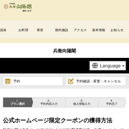
温泉
お料理
客室
館内施設
アクセス
基本情報
お知らせ
兵衛向陽閣
予約
予約確認・変更・キャンセル
1
2
3
4
プラン選択
予約内容入力
個人情報入力
予約完了
公式ホームページ限定クーポンの獲得方法