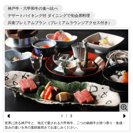
神戸牛・六甲和牛の食べ比べ
デザートバイキング付 ダイニングで旬会席料理
兵衛プレミアムプラン（プレミアムラウンジアクセス付き）
1
/
3
Pr
N
世界に誇る神戸牛と、地元で愛される六甲和牛。二つの銘柄牛が持つ香り・食感・
旨みの違いを木の葉鉄板焼きでお楽しみください。
e
e