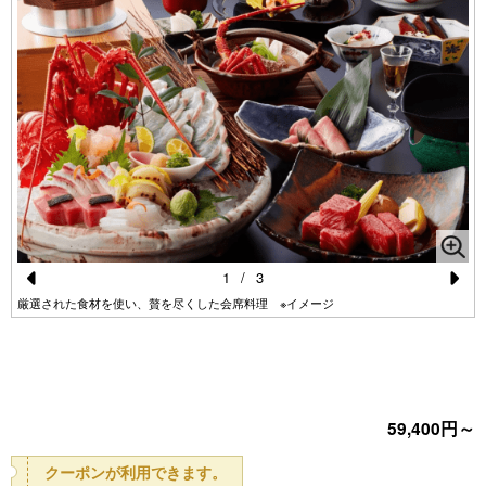
1
/
3
Pr
N
厳選された食材を使い、贅を尽くした会席料理 ※イメージ
e
e
vi
xt
o
59,400円～
u
s
クーポンが利用できます。