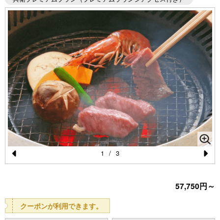
1
/
3
Pr
N
e
e
57,750円～
vi
xt
クーポンが利用できます。
o