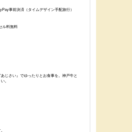
ayPay事前決済（タイムデザイン手配旅行）
ンセル料無料
元で愛される『六甲和牛』と日本が世界に誇る『神戸
』
グあじさい』でゆったりとお食事を。神戸牛と
さい。
す。