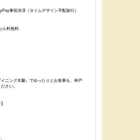
ayPay事前決済（タイムデザイン手配旅行）
ンセル料無料
ザートバイキングでは、プチケーキ、プリン、新鮮な
世界に誇る神戸牛と
ルーツなどが楽しめます。※イメージ
銘柄牛が持つ香り・
でお楽しみください
ダイニング木蘭』でゆったりとお食事を。神戸
ください。
ン】
す。