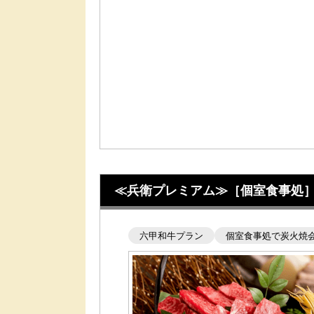
≪兵衛プレミアム≫［個室食事処］兵
六甲和牛プラン
個室食事処で炭火焼