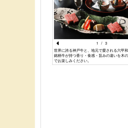
1
/
3
Pr
プチケーキ、プリン、新鮮な
世界に誇る神戸牛と、地元で愛される六甲
。※イメージ
銘柄牛が持つ香り・食感・旨みの違いを木
e
でお楽しみください。
vi
o
u
s