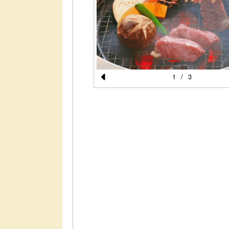
1
/
3
Pr
』と日本が世界に誇る『神戸
e
vi
o
u
s