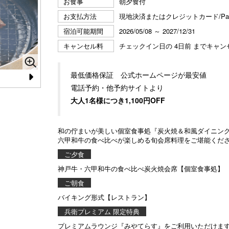
お食事
朝夕食付
お支払方法
現地決済またはクレジットカード/P
宿泊可能期間
2026/05/08 ～ 2027/12/31
キャンセル料
チェックイン日の 4日前 までキャ
最低価格保証 公式ホームページが最安値
N
電話予約・他予約サイトより
焼き物を中心に、季節のお造りやお鍋を愉しめる炭火焼
地
会席 ※イメージ
牛
大人1名様につき1,100円OFF
e
xt
和の佇まいが美しい個室食事処『炭火焼＆和風ダイニン
六甲和牛の食べ比べが楽しめる旬会席料理をご堪能くだ
ご夕食
神戸牛・六甲和牛の食べ比べ炭火焼会席【個室食事処】
ご朝食
バイキング形式【レストラン】
兵衛プレミアム 限定特典
プレミアムラウンジ『みやてらす』をご利用いただけま