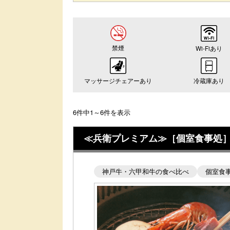
禁煙
Wi-Fiあり
マッサージチェアーあり
冷蔵庫あり
6件中1～6件を表示
≪兵衛プレミアム≫［個室食事処］神
神戸牛・六甲和牛の食べ比べ
個室食