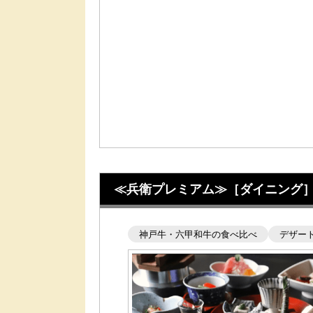
≪兵衛プレミアム≫［ダイニング］神
神戸牛・六甲和牛の食べ比べ
デザー