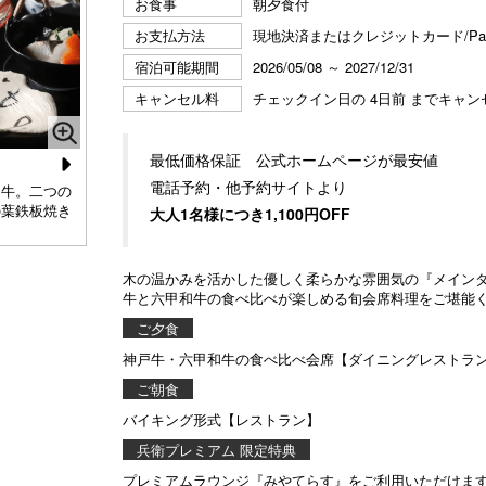
お食事
朝夕食付
お支払方法
現地決済またはクレジットカード/P
宿泊可能期間
2026/05/08 ～ 2027/12/31
キャンセル料
チェックイン日の 4日前 までキャ
最低価格保証 公式ホームページが最安値
N
電話予約・他予約サイトより
和牛。二つの
目の前で焼き上げる『木の葉鉄板焼』。お好みの焼き加
デ
の葉鉄板焼き
減でお召し上がりください。
フ
大人1名様につき1,100円OFF
e
xt
木の温かみを活かした優しく柔らかな雰囲気の『メイン
牛と六甲和牛の食べ比べが楽しめる旬会席料理をご堪能
ご夕食
神戸牛・六甲和牛の食べ比べ会席【ダイニングレストラ
ご朝食
バイキング形式【レストラン】
兵衛プレミアム 限定特典
プレミアムラウンジ『みやてらす』をご利用いただけま