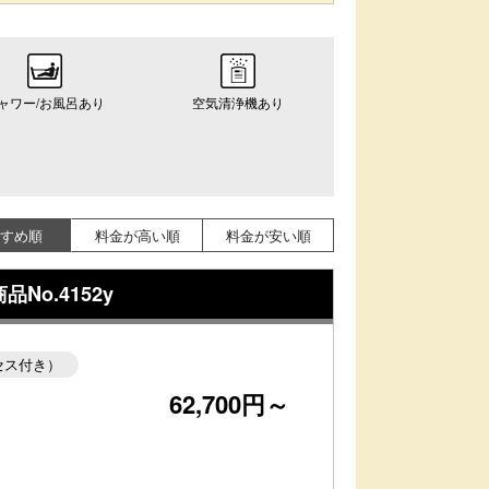
ャワー/お風呂あり
空気清浄機あり
すめ順
料金が高い順
料金が安い順
o.4152y
セス付き）
62,700円～