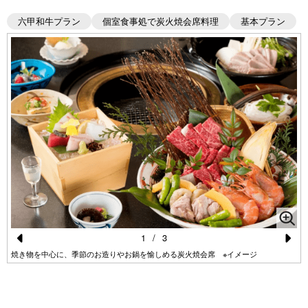
六甲和牛プラン
個室食事処で炭火焼会席料理
基本プラン
1
/
3
Pr
N
焼き物を中心に、季節のお造りやお鍋を愉しめる炭火焼会席 ※イメージ
e
e
vi
xt