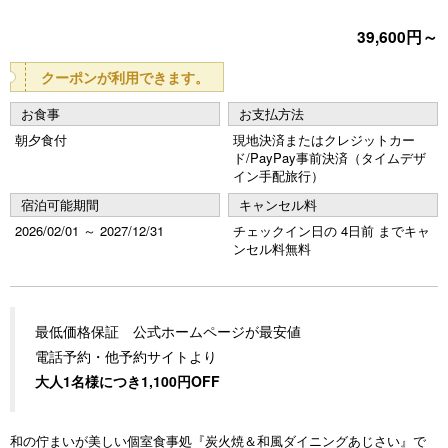
o
39,600円～
u
s
クーポンが利用できます。
お食事
お支払方法
朝夕食付
現地決済またはクレジットカー
ド/PayPay事前決済（タイムデザ
イン手配旅行）
宿泊可能期間
キャンセル料
2026/02/01 ～ 2027/12/31
チェックイン日の 4日前 までキャ
ンセル料無料
最低価格保証 公式ホームページが最安値
電話予約・他予約サイトより
大人1名様につき1,100円OFF
和の佇まいが美しい個室食事処『炭火焼＆和風ダイニングあじさい』で