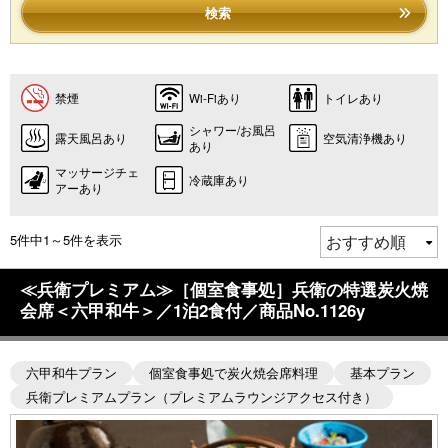
検索
禁煙
Wi-Fiあり
トイレあり
シャワー/お風呂
露天風呂あり
空気清浄機あり
あり
マッサージチェ
冷蔵庫あり
アーあり
5件中1～5件を表示
≪兵衛プレミアム≫［個室食事処］兵衛の特選炭火焼
会席＜六甲和牛＞／1泊2食付／商品No.1126y
六甲和牛プラン
個室食事処で炭火焼会席料理
基本プラン
兵衛プレミアムプラン（プレミアムラウンジアクセス付き）