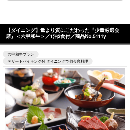
【ダイニング】量より質にこだわった『少量厳選会
席』＜六甲和牛＞／1泊2食付／商品No.5111y
六甲和牛プラン
デザートバイキング付 ダイニングで旬会席料理