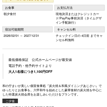
お食事
お支払方法
朝夕食付
現地決済またはクレジットカー
ド/PayPay事前決済（タイムデザ
イン手配旅行）
宿泊可能期間
キャンセル料
2026/02/01 ～ 2027/12/31
チェックイン日の 4日前 までキャ
ンセル料無料
最低価格保証 公式ホームページが最安値
電話予約・他予約サイトより
大人1名様につき1,100円OFF
和の佇まいが美しい個室食事処『炭火焼＆和風ダイニングあじさい』で
ゆったりとお食事を。六甲和牛を始めとした豪華食材の炭火焼を中心に
した特選炭火焼会席をお楽しみいただけるプランです。
ご夕食