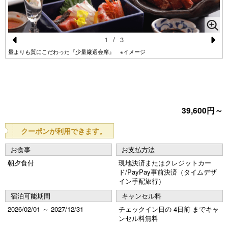
1
/
3
Pr
N
量よりも質にこだわった『少量厳選会席』 ※イメージ
e
e
vi
xt
o
39,600円～
u
s
クーポンが利用できます。
お食事
お支払方法
朝夕食付
現地決済またはクレジットカー
ド/PayPay事前決済（タイムデザ
イン手配旅行）
宿泊可能期間
キャンセル料
2026/02/01 ～ 2027/12/31
チェックイン日の 4日前 までキャ
ンセル料無料