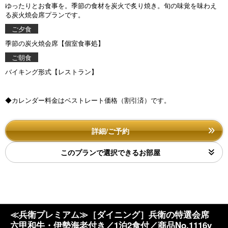
ゆったりとお食事を。季節の食材を炭火で炙り焼き。旬の味覚を味わえ
る炭火焼会席プランです。
ご夕食
季節の炭火焼会席【個室食事処】
ご朝食
バイキング形式【レストラン】
◆カレンダー料金はベストレート価格（割引済）です。
詳細/ご予約
このプランで選択できるお部屋
≪兵衛プレミアム≫［ダイニング］兵衛の特選会席
六甲和牛・伊勢海老付き／1泊2食付／商品No.1116y