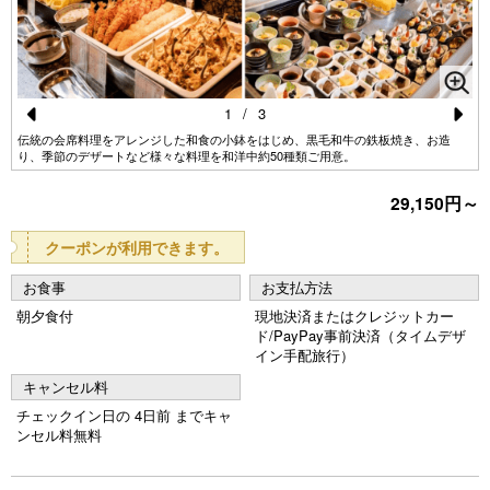
1
/
3
Pr
N
伝統の会席料理をアレンジした和食の小鉢をはじめ、黒毛和牛の鉄板焼き、お造
り、季節のデザートなど様々な料理を和洋中約50種類ご用意。
e
e
29,150円～
vi
xt
o
クーポンが利用できます。
u
お食事
お支払方法
s
朝夕食付
現地決済またはクレジットカー
ド/PayPay事前決済（タイムデザ
イン手配旅行）
キャンセル料
チェックイン日の 4日前 までキャ
ンセル料無料