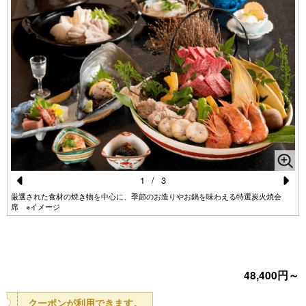
1
/
3
Pr
N
厳選された食材の焼き物を中心に、季節のお造りやお鍋を味わえる特選炭火焼会
席 ※イメージ
e
e
vi
xt
o
48,400円～
u
s
クーポンが利用できます。