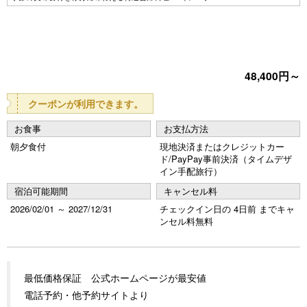
e
e
vi
xt
o
48,400円～
u
s
クーポンが利用できます。
お食事
お支払方法
朝夕食付
現地決済またはクレジットカー
ド/PayPay事前決済（タイムデザ
イン手配旅行）
宿泊可能期間
キャンセル料
2026/02/01 ～ 2027/12/31
チェックイン日の 4日前 までキャ
ンセル料無料
最低価格保証 公式ホームページが最安値
電話予約・他予約サイトより