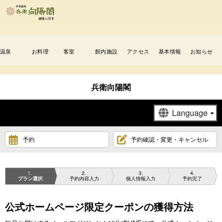
温泉
お料理
客室
館内施設
アクセス
基本情報
お知らせ
兵衛向陽閣
予約
予約確認・変更・キャンセル
1
2
3
4
プラン選択
予約内容入力
個人情報入力
予約完了
公式ホームページ限定クーポンの獲得方法