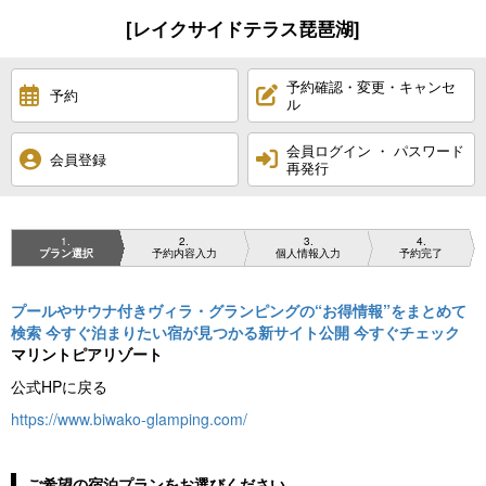
[レイクサイドテラス琵琶湖]
予約確認・変更・キャンセ
予約
ル
会員ログイン ・ パスワード
会員登録
再発行
1
2
3
4
プラン選択
予約内容入力
個人情報入力
予約完了
プールやサウナ付きヴィラ・グランピングの“お得情報”をまとめて
検索 今すぐ泊まりたい宿が見つかる新サイト公開 今すぐチェック
マリントピアリゾート
公式HPに戻る
https://www.biwako-glamping.com/
ご希望の宿泊プランをお選びください。